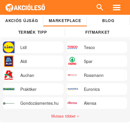
AKCIÓS ÚJSÁG
MARKETPLACE
BLOG
TERMÉK TIPP
FITMARKET
Lidl
Tesco
Aldi
Spar
Auchan
Rossmann
Praktiker
Euronics
Gondozásmentes.hu
Alensa
Mutass többet