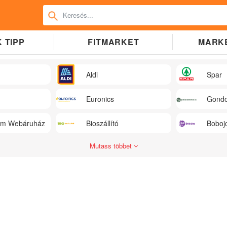
 TIPP
FITMARKET
MARK
Aldi
Spar
Euronics
Gondo
üm Webáruház
Bioszállító
Boboj
Mutass többet