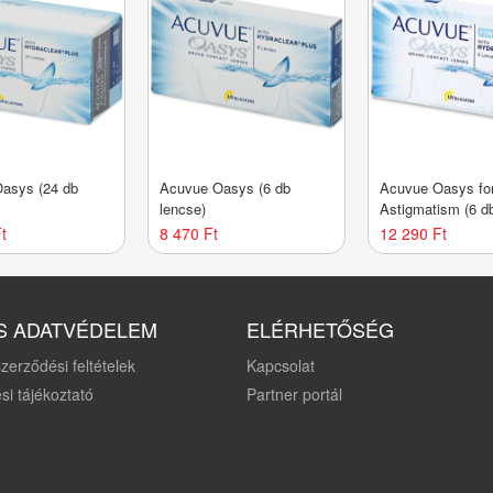
asys (24 db
Acuvue Oasys (6 db
Acuvue Oasys fo
lencse)
Astigmatism (6 d
t
8 470 Ft
12 290 Ft
S ADATVÉDELEM
ELÉRHETŐSÉG
zerződési feltételek
Kapcsolat
si tájékoztató
Partner portál