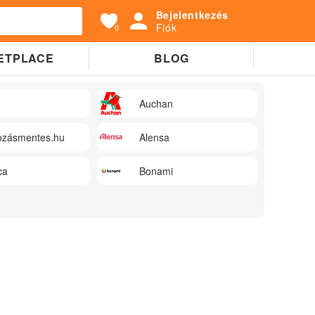
Bejelentkezés
Fiók
0
ETPLACE
BLOG
Auchan
zásmentes.hu
Alensa
ca
Bonami