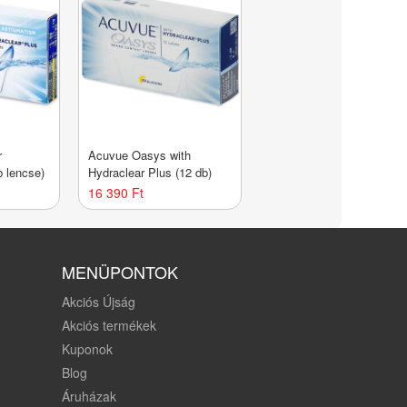
r
Acuvue Oasys with
b lencse)
Hydraclear Plus (12 db)
16 390 Ft
MENÜPONTOK
Akciós Újság
Akciós termékek
Kuponok
Blog
Áruházak