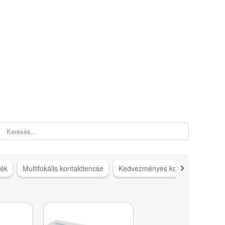
sék
Multifokális kontaktlencse
Kedvezményes kontaktlencse c