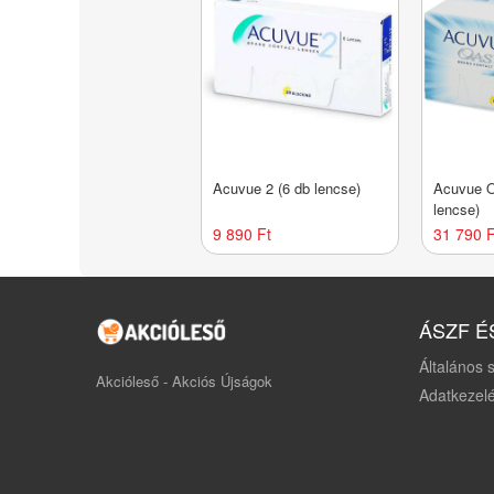
Acuvue 2 (6 db lencse)
Acuvue O
lencse)
9 890 Ft
31 790 F
ÁSZF É
Általános s
Akcióleső - Akciós Újságok
Adatkezelé