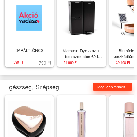
DARÁLTLÖNCS
Klarstein Tiyo 3 az 1-
Blumfeldt
ben szemetes 60 l
kaszkádfürdő 
levehető vödörrel, soft-
5 fokozat 
599 Ft
799 Ft
54 990 Ft
39 490 Ft
close záródással
napelem 
Egészség, Szépség
Még több termék...