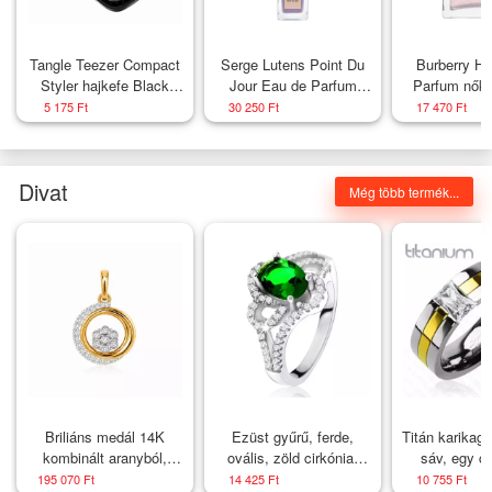
Tangle Teezer Compact
Serge Lutens Point Du
Burberry He
Styler hajkefe Black
Jour Eau de Parfum
Parfum nőkn
Rose Gold
uniszex 100 ml
5 175 Ft
30 250 Ft
17 470 Ft
Divat
Még több termék...
Briliáns medál 14K
Ezüst gyűrű, ferde,
Titán karikagy
kombinált aranyból,
ovális, zöld cirkónia,
sáv, egy ci
körben elhelyezett
lekerekített vonalak,
Nagysá
195 070 Ft
14 425 Ft
10 755 Ft