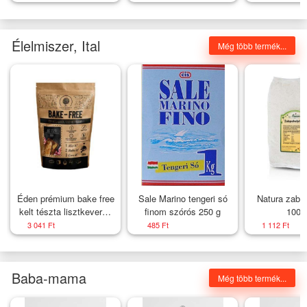
virággal
átlátszó kövek -
Nagyság_ 54
Élelmiszer, Ital
Még több termék...
Éden prémium bake free
Sale Marino tengeri só
Natura zabpe
kelt tészta lisztkeverék
finom szórós 250 g
1000
1000 g
3 041 Ft
485 Ft
1 112 Ft
Baba-mama
Még több termék...