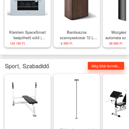
Klarstein SpaceSmart
Bambuszos
Mozgásér
beépíthető sütő |
szennyeskosár 72 L
automata sze
Kompakt | 45 cm | 41
fedéllel és zsákkal barna
feke
134 190 Ft
6 390 Ft
36 690 Ft
liter | 8 funkció
Sport, Szabadidő
Még több termék...