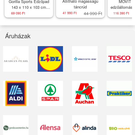
Állítható magasságú
Gorilla Sports Edzőpad
MOVIT F
táncrúd
143 x 110 x 103 cm
edzőállomás
fehér
41 990 Ft
44 990 Ft
69 090 Ft
116 390 Ft
Áruházak