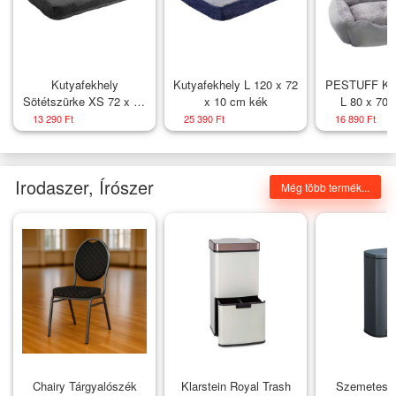
Kutyafekhely
Kutyafekhely L 120 x 72
PESTUFF Kut
Sötétszürke XS 72 x 50
x 10 cm kék
L 80 x 70 
x 10 cm
szür
13 290 Ft
25 390 Ft
16 890 Ft
Irodaszer, Írószer
Még több termék...
Chairy Tárgyalószék
Klarstein Royal Trash
Szemetesk