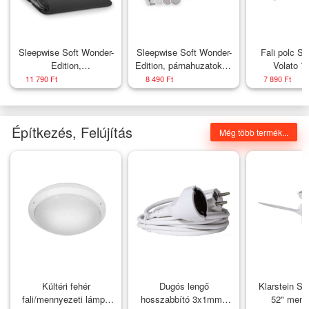
Sleepwise Soft Wonder-
Sleepwise Soft Wonder-
Fali polc S
Edition,
Edition, párnahuzatok, 2
Volato 7
Ágyneműhuzatok,
darabból álló készlet, 40
rózsas
11 790 Ft
8 490 Ft
7 890 Ft
200x200 cm,
x 80 cm, mikroszálas
mikroszálas
Építkezés, Felújítás
Még több termék...
Kültéri fehér
Dugós lengő
Klarstein Sa
fali/mennyezeti lámpa
hosszabbító 3x1mm2
52" menn