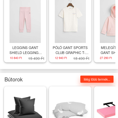
LEGGINS GANT
PÓLÓ GANT SPORTS
MELEGÍT
SHIELD LEGGINGS
CLUB GRAPHIC T-
GANT SHI
SALMON
SHIRT EGGSHELL
HOODIE 
10 840 Ft
15 490 Ft
12 940 Ft
18 490 Ft
27 290 Ft
Bútorok
Még több termék...