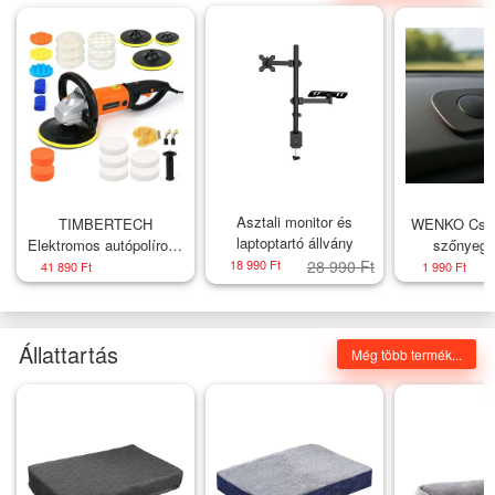
Asztali monitor és
TIMBERTECH
WENKO Csús
laptoptartó állvány
Elektromos autópolírozó
szőnyeg 
1400 W
18 990 Ft
28 990 Ft
41 890 Ft
1 990 Ft
Állattartás
Még több termék...