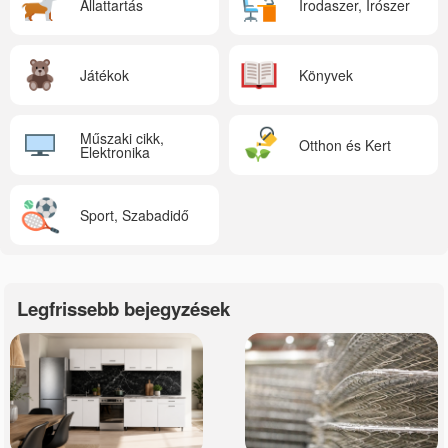
Állattartás
Irodaszer, Írószer
Játékok
Könyvek
Műszaki cikk,
Otthon és Kert
Elektronika
Sport, Szabadidő
Legfrissebb bejegyzések