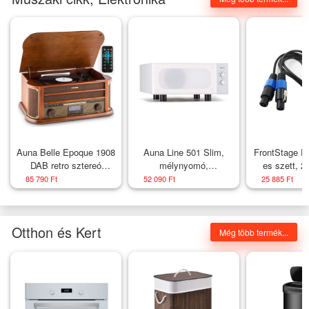
Auna Belle Epoque 1908
Auna Line 501 Slim,
FrontStage PA
DAB retro sztereó
mélynyomó,
es szett, 2
rendszer lemezjátszóval
basszusreflex, aktív, 80
elleni védel
85 790 Ft
52 090 Ft
25 885 Ft
DAB+
W RMS, 50 - 100 Hz, 4
Ohm
Otthon és Kert
Még több termék...