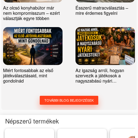
Az olcsó konyhabútor már
Ésszerű matracválasztás –
nem kompromisszum – ezért
mire érdemes figyelni
választják egyre többen
Miért fontosabbak az első
Az igazság arról, hogyan
játékválasztásaid, mint
szervezik a játékosok a
gondolnád
nagyszabású nyári
játékesteket
TOVÁBBI BLOG BEJEGYZÉSEK
Népszerű termékek