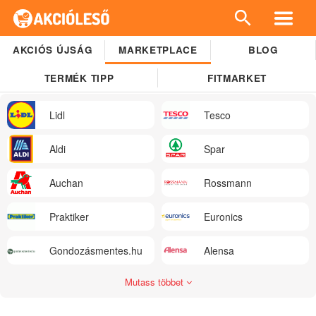
AKCIÓS ÚJSÁG
MARKETPLACE
BLOG
TERMÉK TIPP
FITMARKET
Lidl
Tesco
Aldi
Spar
Auchan
Rossmann
Praktiker
Euronics
Gondozásmentes.hu
Alensa
Mutass többet