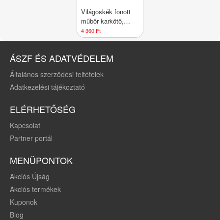
Világoskék fonott
műbőr karkötő,
mágneses
4 360 Ft
kapcsolás
ÁSZF ÉS ADATVÉDELEM
Általános szerződési feltételek
Adatkezelési tájékoztató
ELÉRHETŐSÉG
Kapcsolat
Partner portál
MENÜPONTOK
Akciós Újság
Akciós termékek
Kuponok
Blog