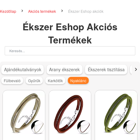
Kezdőlap
Akciós termékek
Ékszer Eshop akciók
Ékszer Eshop Akciós
Termékek
Ajándékutalványok
Arany ékszerek
Ékszerek tisztítása
Ezü
Fülbevaló
Gyűrűk
Karkötők
Nyaklánc