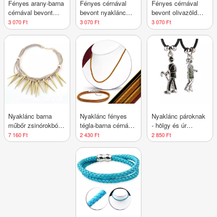
Fényes arany-barna
Fényes cérnával
Fényes cérnával
cérnával bevont
bevont nyaklánc
bevont olivazöld
nyaklánc,
csokoládé-barna
nyaklánc, állítható
3 070 Ft
3 070 Ft
3 070 Ft
delfinkapocs
színben,
hosszúság,
delfinkapocs
delfinkapocs
Nyaklánc barna
Nyaklánc fényes
Nyaklánc pároknak
műbőr zsinórokból
tégla-barna cérnával
- hölgy és úr
és csúcsos arany
bevonva,
esernyővel
7 160 Ft
2 430 Ft
2 850 Ft
színű kúpokból
delfinkapocs