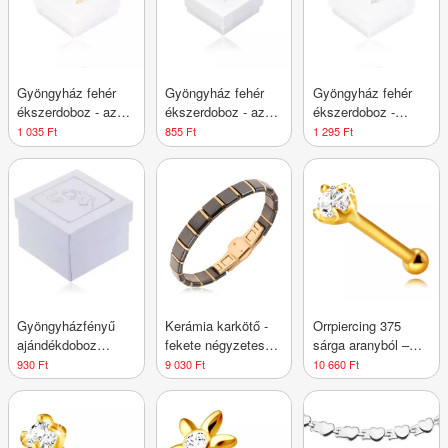
Gyöngyház fehér
Gyöngyház fehér
Gyöngyház fehér
ékszerdoboz - az
ékszerdoboz - az
ékszerdoboz -
elsőáldozás
elsőáldozás
Elsőáldozás
1 035 Ft
855 Ft
1 295 Ft
motívuma arany
motívuma ezüst
motívum, ezüst
színben
színben
színben
Gyöngyházfényű
Kerámia karkötő -
Orrpiercing 375
ajándékdoboz
fekete négyzetes
sárga aranyból –
fülbevalóra - ezüst
elemek és arany
fényes rúd egy
930 Ft
9 030 Ft
10 660 Ft
színű keresztelési
színű sávok
csillogó cirkóniával
motívum
díszítve, 0,8 mm