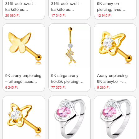
316L acél szett -
316L acél szett -
9K arany orr
karkötő és
karkötő és
piercing, íves
nyaklánc, ezüst és
nyaklánc, fényes-
véggel - átlátszó
20 080 Ft
17 345 Ft
12 945 Ft
arany színű díszítő
matt díszítő elemek
cirkónia, kerek
elemek
tartóban, 2 mm
9K arany orrpiercing
9K sárga arany
Arany orrpiercing
– pillangó lapos
köldök piercing-
9K aranyból –
felülettel és kissé
ugró egyszarvúval
pillangó kontúr egy
6 245 Ft
77 375 Ft
9 260 Ft
ívelt szárnyakkal
és tiszta
kerek átlátszó
cirkóniákkal
cirkóniával, 2 mm