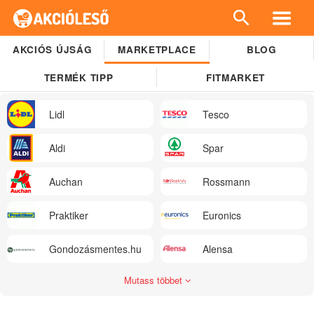
AKCIÓS ÚJSÁG
MARKETPLACE
BLOG
TERMÉK TIPP
FITMARKET
Lidl
Tesco
Aldi
Spar
Auchan
Rossmann
Praktiker
Euronics
Gondozásmentes.hu
Alensa
Mutass többet