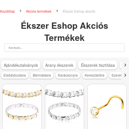
Kezdőlap
Akciós termékek
Ékszer Eshop akciók
Ékszer Eshop Akciós
Termékek
Ajándékutalványok
Arany ékszerek
Ékszerek tisztítása
Ezü
Elsőáldozásra
Bérmálásra
Karácsonyra
Keresztelőre
Szerelmes