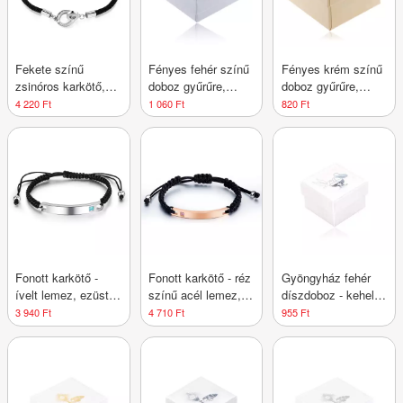
Fekete színű
Fényes fehér színű
Fényes krém színű
zsinóros karkötő,
doboz gyűrűre,
doboz gyűrűre,
kötelek - egymásba
arany színű
piros virág, For you
4 220 Ft
1 060 Ft
820 Ft
fonódó gyűrűk,
keresztelési
felirattal
motívum
Fonott karkötő -
Fonott karkötő - réz
Gyöngyház fehér
ívelt lemez, ezüst
színű acél lemez,
díszdoboz - kehely,
színben, világoskék
világos rózsaszín
kancsó, galamb
3 940 Ft
4 710 Ft
955 Ft
cirkóniával
cirkónia