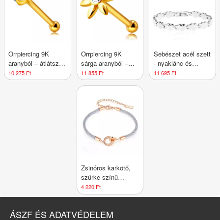
Orrpiercing 9K
Orrpiercing 9K
Sebészet acél szett
aranyból – átlátszó
sárga aranyból –
- nyaklánc és
kerek cirkónia négy
virág egy átlátszó
karkötő, fényes
10 275 Ft
11 855 Ft
11 695 Ft
pálca között, 2 mm
cirkóniával,
összekapcsolt
hosszúkás szirmok
szívecskék
Zsinóros karkötő,
szürke színű
zsinórral -
4 220 Ft
egymásba fonódó
karikák felirattal
ÁSZF ÉS ADATVÉDELEM