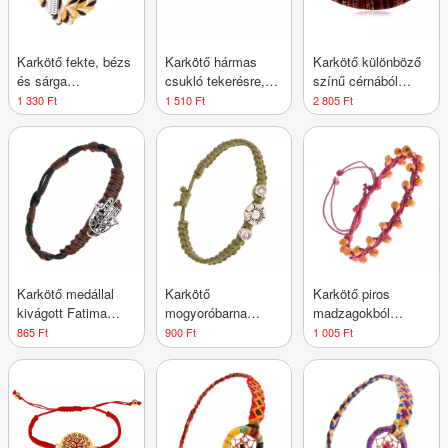
Karkötő fekte, bézs
Karkötő hármas
Karkötő különböző
és sárga
csukló tekerésre,
színű cérnából
fonlalakból,
fekete-fehér zsinór,
varrva, acél maci
1 330 Ft
1 510 Ft
2 805 Ft
vasmacska
horgok
ezüst színben
Karkötő medállal
Karkötő
Karkötő piros
kivágott Fatima
mogyoróbarna
madzagokból
keze alakban,
fonott zsinórokból,
gyöngyökkel
865 Ft
900 Ft
1 005 Ft
állítható
három patinált virág
díszítve