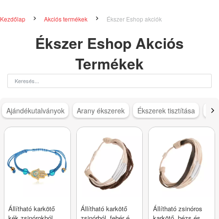
Kezdőlap
Akciós termékek
Ékszer Eshop akciók
Ékszer Eshop Akciós
Termékek
Ajándékutalványok
Arany ékszerek
Ékszerek tisztítása
Ezü
Állítható karkötő
Állítható karkötő
Állítható zsinóros
kék zsinórokból,
zsinórból, fehér és
karkötő, bézs és