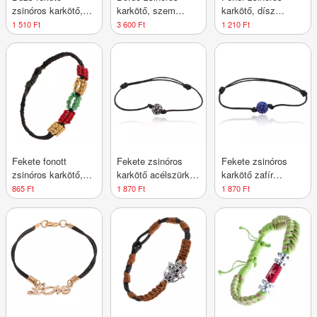
zsinóros karkötő,
karkötő, szem
karkötő, dísz
vasmacska ezüst
szimbóluma
"Love" felirat ezüst
1 510 Ft
3 600 Ft
1 210 Ft
színben felirattal
átlátszó cirkóniával
színben
díszítve
Fekete fonott
Fekete zsinóros
Fekete zsinóros
zsinóros karkötő,
karkötő acélszürke
karkötő zafír
színes gyöngyös
Shamballa golyóval
Shamballa golyóval
865 Ft
1 870 Ft
1 870 Ft
oválisok