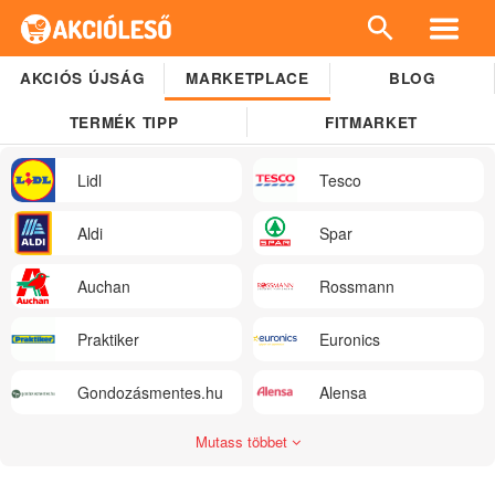
AKCIÓS ÚJSÁG
MARKETPLACE
BLOG
TERMÉK TIPP
FITMARKET
Lidl
Tesco
Aldi
Spar
Auchan
Rossmann
Praktiker
Euronics
Gondozásmentes.hu
Alensa
Mutass többet