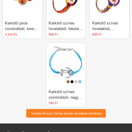
Karkötő piros
Karkötő színes
Karkötő színes
zsinórokból, kerek
fonalakból, fekete
fonalakból,
medál piros fával
gyöngy kerek
rózsaszín gyöngy a
3 310 Ft
935 Ft
935 Ft
medálon
pókhálóban
Karkötő színes
zsinórokból, nagy
horgony lánccal -
790 Ft
Szín: Barna
További Ékszer Eshop akciós termékek betöltése