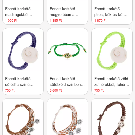
Fonott karkötő
Fonott karkötő
Fonott karkötő
madzagokból
mogyoróbarna
piros, kék és két
narancssárga
zsinórokból, táblák,
fehér zsinórból,
1 005 Ft
1 185 Ft
1 870 Ft
gyöngyökkel
görög kulcs
fényes vasmacska
Fonott karkötő
Fonott karkötő
Fonott karkötő zöld
sötétlila színű
sötétzöld színben,
zsinórókból, fehér
zsinórokból, kerek
szem szimbóluma
kerek kagyló
755 Ft
3 600 Ft
755 Ft
kagyló
átlátszó
cirkóniákkal
díszítve