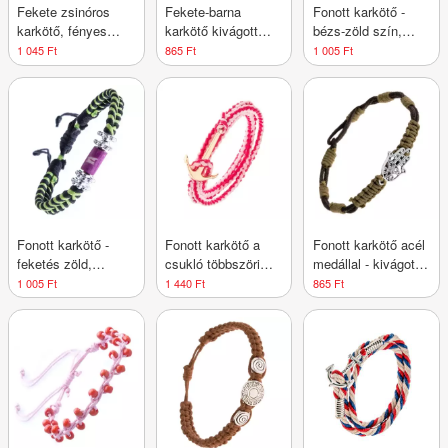
Fekete zsinóros
Fekete-barna
Fonott karkötő -
karkötő, fényes
karkötő kivágott
bézs-zöld szín,
medál - "Love"
Fatima keze
virágok, gyöngyök
1 045 Ft
865 Ft
1 005 Ft
felirat arany
medállal
csillaggal
színben
Fonott karkötő -
Fonott karkötő a
Fonott karkötő acél
feketés zöld,
csukló többszöri
medállal - kivágott
virágok és henger
körbetekerésére,
Fatima keze,
1 005 Ft
1 440 Ft
865 Ft
keresztekkel
rózsaszín, fényes
feketészöld
vasmacska