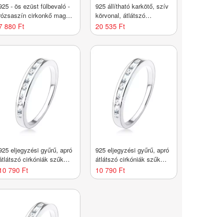
925 - ös ezüst fülbevaló -
925 állítható karkötő, szív
rózsaszín cirkonkő magok
körvonal, átlátszó
kampón
cirkóniák
7 880 Ft
20 535 Ft
925 eljegyzési gyűrű, apró
925 eljegyzési gyűrű, apró
átlátszó cirkóniák szűk
átlátszó cirkóniák szűk
bemetszésbe ültetve -
bemetszésbe ültetve -
10 790 Ft
10 790 Ft
Nagyság_ 51
Nagyság_ 53