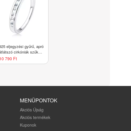
925 eljegyzési gyűrű, apró
átlátszó cirkóniák szűk
bemetszésbe ültetve -
10 790 Ft
Nagyság_ 57
MENÜPONTOK
Akciós Újság
Akciós termékek
Kuponok