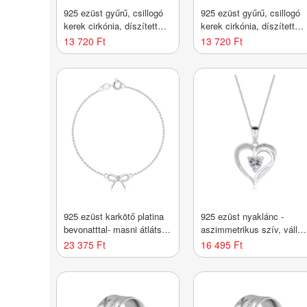
925 ezüst gyűrű, csillogó
925 ezüst gyűrű, csillogó
kerek cirkónia, díszített
kerek cirkónia, díszített
foglalat és szárak -
foglalat és szárak -
13 720 Ft
13 720 Ft
Nagyság_ 53
Nagyság_ 54
925 ezüst karkötő platina
925 ezüst nyaklánc -
bevonatttal- masni átlátszó
aszimmetrikus szív, váll
gyémántokkal
hasított rész, szív cirkóni
23 375 Ft
16 495 Ft