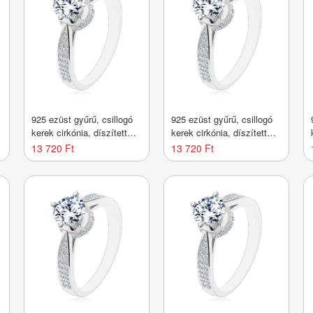
925 ezüst gyűrű, csillogó
925 ezüst gyűrű, csillogó
kerek cirkónia, díszített
kerek cirkónia, díszített
foglalat és szárak -
foglalat és szárak -
13 720 Ft
13 720 Ft
Nagyság_ 49
Nagyság_ 50