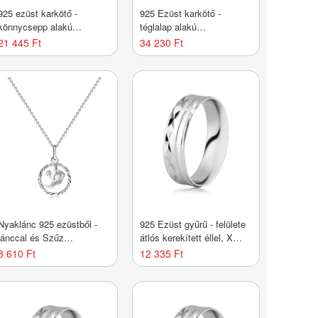
925 ezüst karkötő -
925 Ezüst karkötő -
könnycsepp alakú
téglalap alakú
láncszemekkel, rózsaszín
láncszemekkel vékony
21 445 Ft
34 230 Ft
és két sötétszürke
sávokkal, homár karmos
szintetikus gyönggyel
zár
Nyaklánc 925 ezüstből -
925 Ezüst gyűrű - felülete
lánccal és Szűz
átlós kerekített éllel, X
csillagjeggyel
alakú bevágásokkal,
8 610 Ft
12 335 Ft
vékony vonalakkal -
Nagyság_ 49