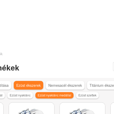
ók
mékek
títása
Ezüst ékszerek
Nemesacél ékszerek
Titánium éksze
ál
Ezüst nyaklánc
Ezüst nyaklánc medállal
Ezüst szettek