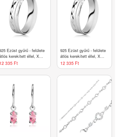
 Ezüst gyűrű - felülete
925 Ezüst gyűrű - felülete
átlós kerekített éllel, X
átlós kerekített éllel, X
alakú bevágásokkal,
alakú bevágásokkal,
12 335 Ft
12 335 Ft
vékony vonalakkal -
vékony vonalakkal -
Nagyság_ 58
Nagyság_ 60