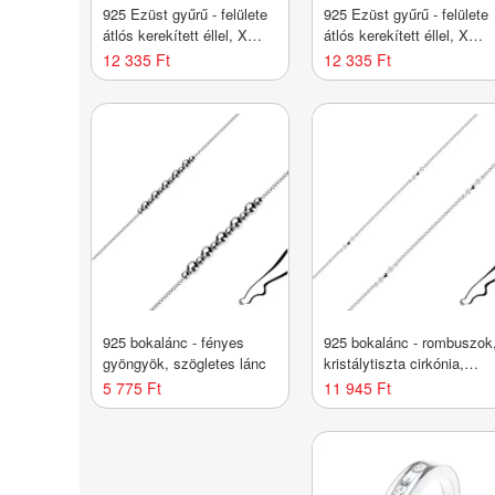
925 Ezüst gyűrű - felülete
925 Ezüst gyűrű - felülete
átlós kerekített éllel, X
átlós kerekített éllel, X
alakú bevágásokkal,
alakú bevágásokkal,
12 335 Ft
12 335 Ft
vékony vonalakkal -
vékony vonalakkal -
Nagyság_ 62
Nagyság_ 64
925 bokalánc - fényes
925 bokalánc - rombuszok
gyöngyök, szögletes lánc
kristálytiszta cirkónia,
ovális szemek
5 775 Ft
11 945 Ft