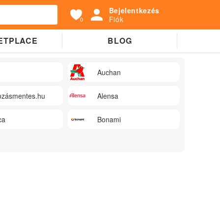
Bejelentkezés
Fiók
0
ETPLACE
BLOG
Auchan
zásmentes.hu
Alensa
ca
Bonami