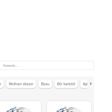
r
Wolfram ékszer
Bizsu
Bőr karkötő
Ajándék ötletek