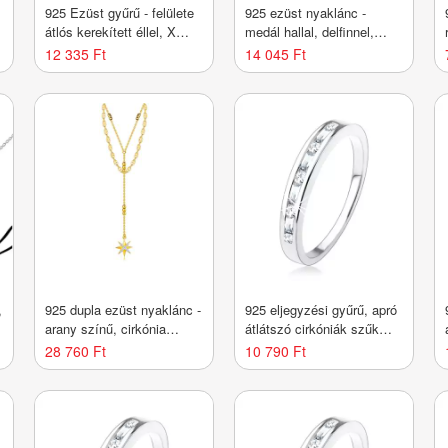
925 Ezüst gyűrű - felülete
925 ezüst nyaklánc -
átlós kerekített éllel, X
medál hallal, delfinnel,
alakú bevágásokkal,
vékony lánccal
12 335 Ft
14 045 Ft
vékony vonalakkal -
Nagyság_ 65
,
925 dupla ezüst nyaklánc -
925 eljegyzési gyűrű, apró
arany színű, cirkónia
átlátszó cirkóniák szűk
csillag, lapos oválisok,
bemetszésbe ültetve -
28 760 Ft
10 790 Ft
állítható hosszúság
Nagyság_ 49