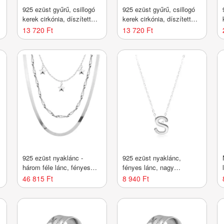
925 ezüst gyűrű, csillogó
925 ezüst gyűrű, csillogó
kerek cirkónia, díszített
kerek cirkónia, díszített
foglalat és szárak -
foglalat és szárak -
13 720 Ft
13 720 Ft
Nagyság_ 55
Nagyság_ 56
925 ezüst nyaklánc -
925 ezüst nyaklánc,
három féle lánc, fényes
fényes lánc, nagy
a
csillagok, állítható
nyomtatott S betű
46 815 Ft
8 940 Ft