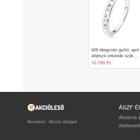
925 eljegyzési gyűrű, apró
átlátszó cirkóniák szűk
bemetszésbe ültetve -
10 790 Ft
Nagyság_ 54
ÁSZF É
Általános s
Akcióleső - Akciós Újságok
Adatkezelé