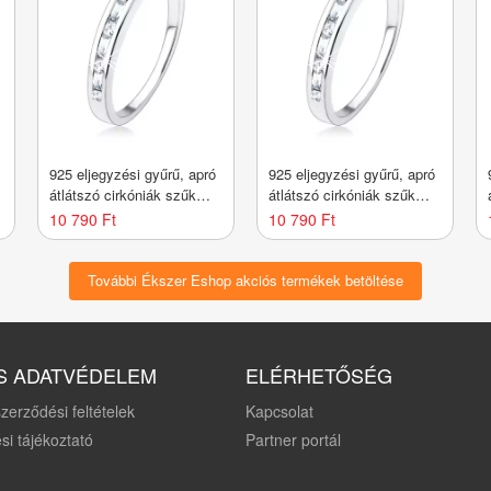
925 eljegyzési gyűrű, apró
925 eljegyzési gyűrű, apró
átlátszó cirkóniák szűk
átlátszó cirkóniák szűk
bemetszésbe ültetve -
bemetszésbe ültetve -
10 790 Ft
10 790 Ft
Nagyság_ 55
Nagyság_ 56
További Ékszer Eshop akciós termékek betöltése
S ADATVÉDELEM
ELÉRHETŐSÉG
zerződési feltételek
Kapcsolat
si tájékoztató
Partner portál