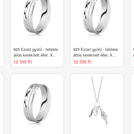
925 Ezüst gyűrű - felülete
925 Ezüst gyűrű - felülete
925
átlós kerekített éllel, X
átlós kerekített éllel, X
alakú bevágásokkal,
alakú bevágásokkal,
12 335 Ft
12 335 Ft
vékony vonalakkal -
vékony vonalakkal -
Nagyság_ 54
Nagyság_ 57