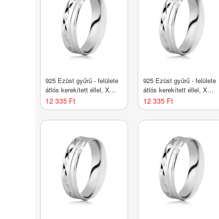
925 Ezüst gyűrű - felülete
925 Ezüst gyűrű - felülete
átlós kerekített éllel, X
átlós kerekített éllel, X
alakú bevágásokkal,
alakú bevágásokkal,
12 335 Ft
12 335 Ft
vékony vonalakkal -
vékony vonalakkal -
Nagyság_ 51
Nagyság_ 52