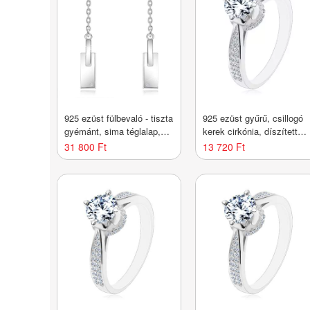
925 ezüst fülbevaló - tiszta
925 ezüst gyűrű, csillogó
gyémánt, sima téglalap,
kerek cirkónia, díszített
rövid lánc, stekkerzár
foglalat és szárak -
31 800 Ft
13 720 Ft
Nagyság_ 48