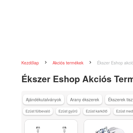
Kezdőlap
Akciós termékek
Ékszer Eshop akci
Ékszer Eshop Akciós Ter
Ajándékutalványok
Arany ékszerek
Ékszerek tisz
Ezüst fülbevaló
Ezüst gyűrű
Ezüst karkötő
Ezüst med