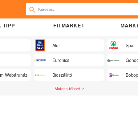
 TIPP
FITMARKET
MARK
Aldi
Spar
Euronics
Gondo
üm Webáruház
Bioszállító
Boboj
Mutass többet