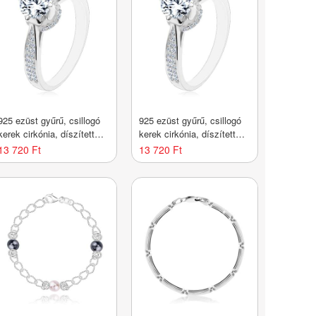
925 ezüst gyűrű, csillogó
925 ezüst gyűrű, csillogó
kerek cirkónia, díszített
kerek cirkónia, díszített
foglalat és szárak -
foglalat és szárak -
13 720 Ft
13 720 Ft
Nagyság_ 51
Nagyság_ 52