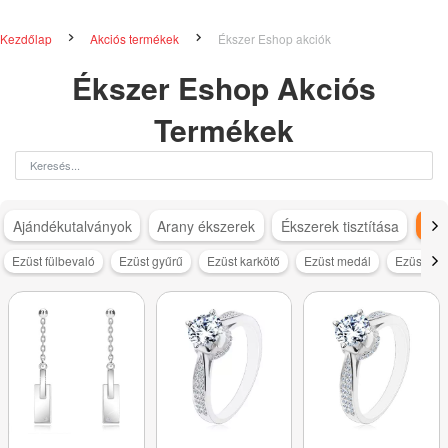
Kezdőlap
Akciós termékek
Ékszer Eshop akciók
Ékszer Eshop Akciós
Termékek
Ajándékutalványok
Arany ékszerek
Ékszerek tisztítása
Ezü
Ezüst fülbevaló
Ezüst gyűrű
Ezüst karkötő
Ezüst medál
Ezüst nya