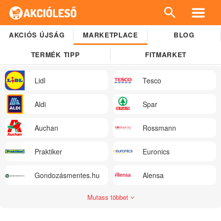
AKCIÓS ÚJSÁG
MARKETPLACE
BLOG
TERMÉK TIPP
FITMARKET
Lidl
Tesco
Aldi
Spar
Auchan
Rossmann
Praktiker
Euronics
Gondozásmentes.hu
Alensa
Mutass többet