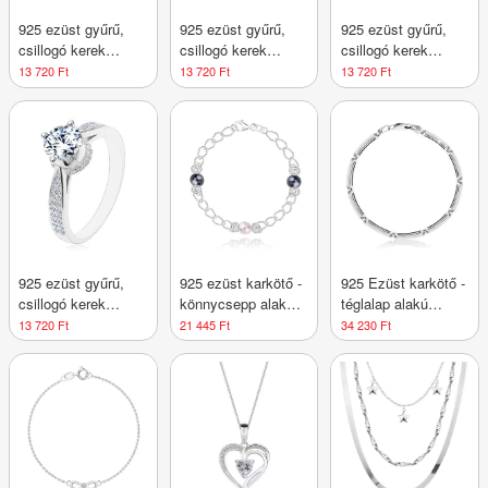
925 ezüst gyűrű,
925 ezüst gyűrű,
925 ezüst gyűrű,
csillogó kerek
csillogó kerek
csillogó kerek
cirkónia, díszített
cirkónia, díszített
cirkónia, díszített
13 720 Ft
13 720 Ft
13 720 Ft
foglalat és szárak -
foglalat és szárak -
foglalat és szárak -
Nagyság_ 53
Nagyság_ 54
Nagyság_ 55
925 ezüst gyűrű,
925 ezüst karkötő -
925 Ezüst karkötő -
csillogó kerek
könnycsepp alakú
téglalap alakú
cirkónia, díszített
láncszemekkel,
láncszemekkel
13 720 Ft
21 445 Ft
34 230 Ft
foglalat és szárak -
rózsaszín és két
vékony sávokkal,
Nagyság_ 56
sötétszürke
homár karmos zár
szintetikus
gyönggyel