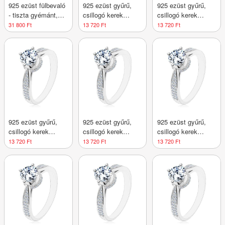
925 ezüst fülbevaló
925 ezüst gyűrű,
925 ezüst gyűrű,
- tiszta gyémánt,
csillogó kerek
csillogó kerek
sima téglalap, rövid
cirkónia, díszített
cirkónia, díszített
31 800 Ft
13 720 Ft
13 720 Ft
lánc, stekkerzár
foglalat és szárak -
foglalat és szárak -
Nagyság_ 48
Nagyság_ 49
925 ezüst gyűrű,
925 ezüst gyűrű,
925 ezüst gyűrű,
csillogó kerek
csillogó kerek
csillogó kerek
cirkónia, díszített
cirkónia, díszített
cirkónia, díszített
13 720 Ft
13 720 Ft
13 720 Ft
foglalat és szárak -
foglalat és szárak -
foglalat és szárak -
Nagyság_ 50
Nagyság_ 51
Nagyság_ 52