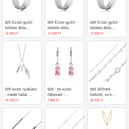
925 Ezüst gyűrű -
925 Ezüst gyűrű -
925 Ezüst gyűrű -
felülete átlós
felülete átlós
felülete átlós
kerekített éllel, X
kerekített éllel, X
kerekített éllel, X
12 335 Ft
12 335 Ft
12 335 Ft
alakú
alakú
alakú
bevágásokkal,
bevágásokkal,
bevágásokkal,
vékony vonalakkal -
vékony vonalakkal -
vékony vonalakkal -
Nagyság_ 62
Nagyság_ 64
Nagyság_ 65
925 ezüst nyaklánc
925 - ös ezüst
925 állítható
- medál hallal,
fülbevaló -
karkötő, szív
delfinnel, vékony
rózsaszín cirkonkő
körvonal, átlátszó
14 045 Ft
7 880 Ft
20 535 Ft
lánccal
magok kampón
cirkóniák