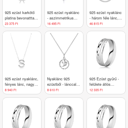
925 ezüst karkötő
925 ezüst nyaklánc
925 ezüst nyaklánc
platina bevonatttal-
- aszimmetrikus
- három féle lánc,
masni átlátszó
szív, váll hasított
fényes csillagok,
23 375 Ft
16 495 Ft
46 815 Ft
gyémántokkal
rész, szív cirkónia
állítható
925 ezüst nyaklánc,
Nyaklánc 925
925 Ezüst gyűrű -
fényes lánc, nagy
ezüstből - lánccal
felülete átlós
nyomtatott S betű
és Szűz
kerekített éllel, X
8 940 Ft
8 610 Ft
12 335 Ft
csillagjeggyel
alakú
bevágásokkal,
vékony vonalakkal -
Nagyság_ 49