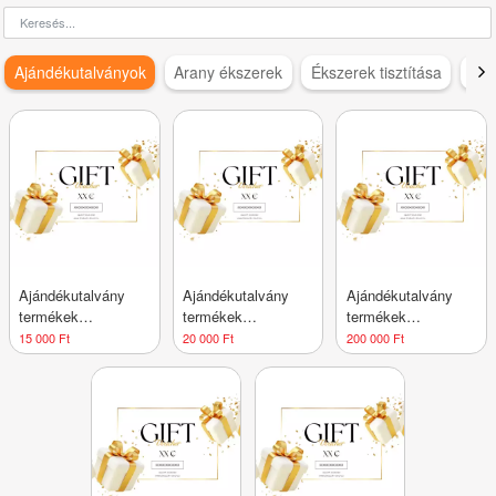
Ajándékutalványok
Arany ékszerek
Ékszerek tisztítása
Ezü
Ajándékutalvány
Ajándékutalvány
Ajándékutalvány
termékek
termékek
termékek
vásárlására 15 000
vásárlására 20 000
vásárlására 200 000
15 000 Ft
20 000 Ft
200 000 Ft
Ft értékben
Ft értékben
Ft értékben