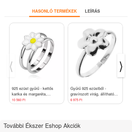
HASONLÓ TERMÉKEK
LEÍRÁS
⟨
⟩
925 ezüst gyűrű - kettős
Gyűrű 925 ezüstből -
E
karika és margaréta,
gravírozott virág, állítható
b
állítható méret
méret
N
10 560 Ft
6 975 Ft
1
További Ékszer Eshop Akciók