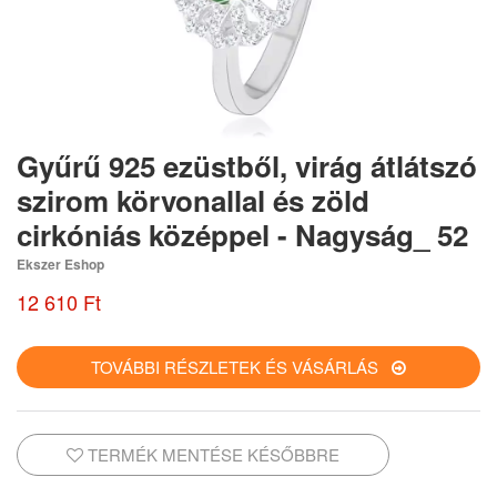
Gyűrű 925 ezüstből, virág átlátszó
szirom körvonallal és zöld
cirkóniás középpel - Nagyság_ 52
Ekszer Eshop
12 610 Ft
TOVÁBBI RÉSZLETEK ÉS VÁSÁRLÁS
TERMÉK MENTÉSE KÉSŐBBRE