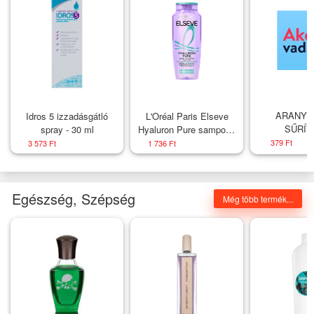
ARANYF
Idros 5 izzadásgátló
L'Oréal Paris Elseve
SŰRÍT
spray - 30 ml
Hyaluron Pure sampon -
PARADI
400 ml
379 Ft
3 573 Ft
1 736 Ft
Egészség, Szépség
Még több termék...