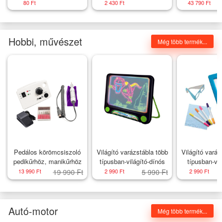
wago/2273-205
Home
szem 4 x 5 
80 Ft
2 430 Ft
43 790 Ft
Hobbi, művészet
Még több termék...
Pedálos körömcsiszoló
Világító varázstábla több
Világító varáz
pedikűrhöz, manikűrhöz
típusban-világító-dínós
típusban-vi
szemüveg-
13 990 Ft
19 990 Ft
2 990 Ft
5 990 Ft
2 990 Ft
Autó-motor
Még több termék...