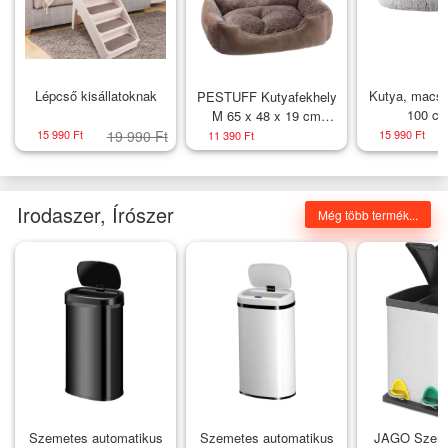
Lépcső kisállatoknak
Kutya, macsk
PESTUFF Kutyafekhely
100 c
M 65 x 48 x 19 cm
barna
15 990 Ft
19 990 Ft
15 990 Ft
11 390 Ft
Irodaszer, Írószer
Még több termék...
Szemetes automatikus
Szemetes automatikus
JAGO Szem