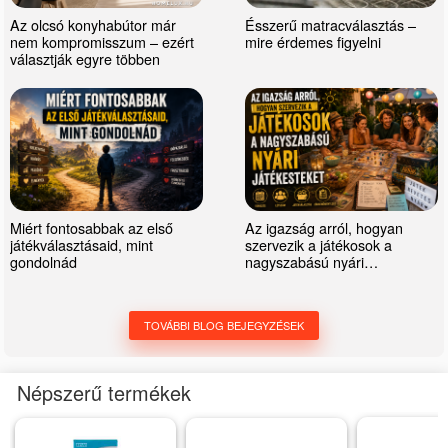
Az olcsó konyhabútor már
Ésszerű matracválasztás –
nem kompromisszum – ezért
mire érdemes figyelni
választják egyre többen
Miért fontosabbak az első
Az igazság arról, hogyan
játékválasztásaid, mint
szervezik a játékosok a
gondolnád
nagyszabású nyári
játékesteket
TOVÁBBI BLOG BEJEGYZÉSEK
Népszerű termékek