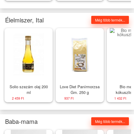
szárvégek között -
Nagyság_ 60
Élelmiszer, Ital
Még több termék...
Solio szezám olaj 200
Love Diet Panírmorzsa
Bio men
ml
Gm. 250 g
kókuszlisz
2 459 Ft
937 Ft
1 432 Ft
Baba-mama
Még több termék...