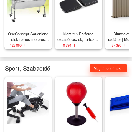
OneConcept Sauenland
Klarstein Parforce,
Blumfeldt 
elektromos motoros
oldalsó részek, tartozék,
radiátor | Mode
forgónyárs malacgrill
nagy rakodófelületek,
63 x 108 cm 
123 090 Ft
10 890 Ft
87 390 Ft
fekete
Oldalsó csa
Sport, Szabadidő
Még több termék...