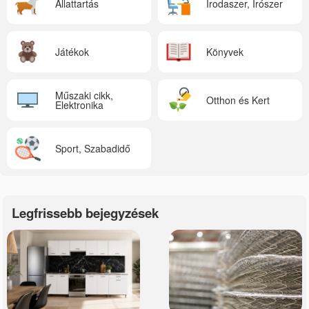
Állattartás
Irodaszer, Írószer
Játékok
Könyvek
Műszaki cikk,
Otthon és Kert
Elektronika
Sport, Szabadidő
Legfrissebb bejegyzések