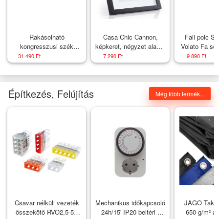
Rakásolható
Casa Chic Cannon,
Fali polc S
kongresszusi szék
képkeret, négyzet alakú,
Volato Fa sö
készlet 2db kék
fényképek 24,4 x 24,4
31 490 Ft
7 290 Ft
9 890 Ft
cm, paszpartu, üveg
Építkezés, Felújítás
Még több termék...
Csavar nélküli vezeték
Mechanikus időkapcsoló
JAGO Taka
összekötő RVO2,5-5 /
24h/15' IP20 beltéri /
650 g/m² a