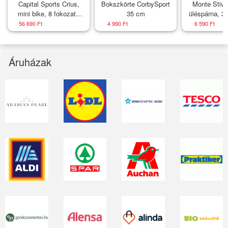
Capital Sports Crius,
Bokszkörte CorbySport
Monte Stivo
mini bike, 8 fokozatú
35 cm
üléspárna, 3
ellenállás, az irodába
összehaj
56 690 Ft
4 990 Ft
6 590 Ft
vagy otthonra,
poliészter
edzőkomputer
mellékelve v
Áruházak