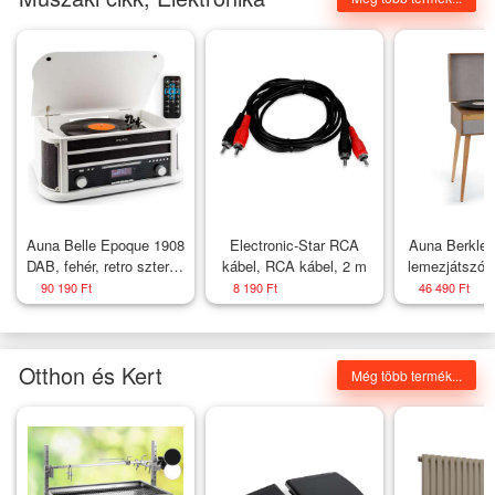
Auna Belle Epoque 1908
Electronic-Star RCA
Auna Berklee
DAB, fehér, retro sztereó
kábel, RCA kábel, 2 m
lemezjátszó, 
rendszer, gramofon,
33 1/3 
90 190 Ft
8 190 Ft
46 490 Ft
DAB+
fordulat/per
hangszór
Otthon és Kert
Még több termék...