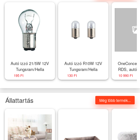
Autó izzó 21/5W 12V
Autó izzó R10W 12V
OneConcep
Tungsram/Hella
Tungsram/Hella
RDS, autórá
USB, micro
195 Ft
130 Ft
10 990 Ft
Pre-O
Állattartás
Még több termék...