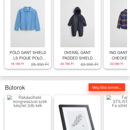
PÓLÓ GANT SHIELD
OVERÁL GANT
ING GANT
LS PIQUE POLO
PADDED SHIELD
CHECKED
DREAM BLUE
OVERALL EVENING
ORANGE 
18 190 Ft
25 990 Ft
44 790 Ft
63 990 Ft
23 090 Ft
BLUE
Bútorok
Még több termék...