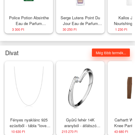
Police Potion Absinthe
Serge Lutens Point Du
Kallos J
Eau de Parfum
Jour Eau de Parfum
Nourishing
férfiaknak 30 ml
uniszex 100 ml
erősítő samp
3 300 Ft
30 250 Ft
1 230 Ft
és sérült haj
Divat
Még több termék...
Fényes nyaklánc 925
Gyűrű fehér 14K
Carhartt WI
ezüstből - tábla "love"
aranyból - átlátszó
Knee Pant 
felirattal, golyós lánc
gyémánt a szűkített
10 630 Ft
215 270 Ft
43 680 Ft