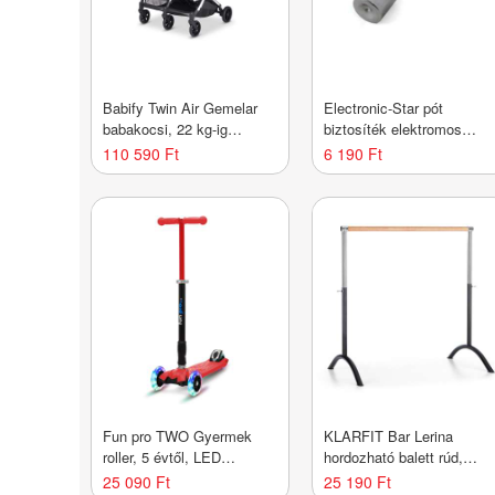
Babify Twin Air Gemelar
Electronic-Star pót
babakocsi, 22 kg-ig
biztosíték elektromos
engedélyezett, könnyű és
rollerhez
110 590 Ft
6 190 Ft
kompakt, halvány szürke
Fun pro TWO Gyermek
KLARFIT Bar Lerina
roller, 5 évtől, LED
hordozható balett rúd,
kerekek, 80 kg,
110x113 cm, állítható
25 090 Ft
25 190 Ft