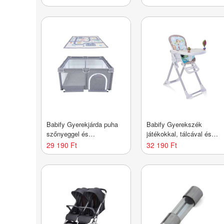
Babify Gyerekjárda puha
Babify Gyerekszék
szőnyeggel és
játékokkal, tálcával és
csúszásgátló járókával,
állítható lábtartóval (max.
29 190 Ft
32 190 Ft
beltéri és kültéri
110 karakter)
használatra is alkalmas,
dőlésálló és könnyen
összeszerelhető/szétszerelhető