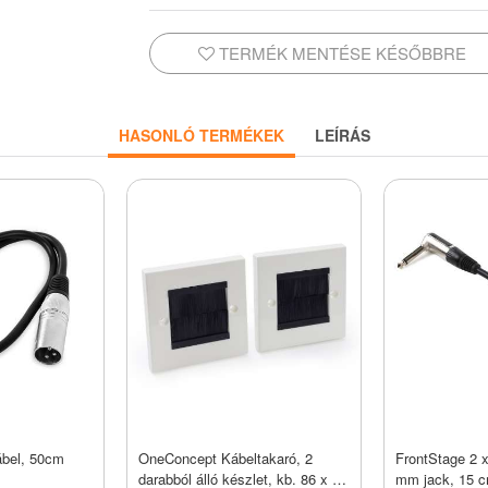
TERMÉK MENTÉSE KÉSŐBBRE
HASONLÓ TERMÉKEK
LEÍRÁS
ábel, 50cm
OneConcept Kábeltakaró, 2
FrontStage 2 x
darabból álló készlet, kb. 86 x 86
mm jack, 15 c