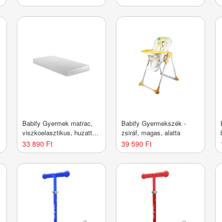
Babify Gyermek matrac,
Babify Gyermekszék -
viszkoelasztikus, huzattal,
zsiráf, magas, alatta
120 x 60 cm, fehér
33 890 Ft
39 590 Ft