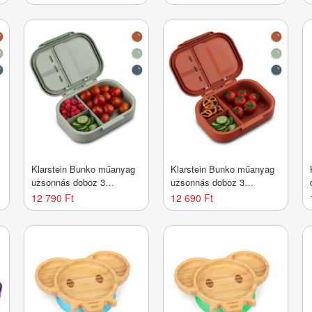
bíborvörös
ugrófelület
Klarstein Bunko műanyag
Klarstein Bunko műanyag
uzsonnás doboz 3
uzsonnás doboz 3
rekesszel
rekesszel
12 790 Ft
12 690 Ft