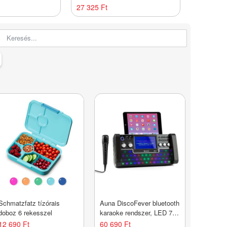
27 325 Ft
6 790 Ft
Schmatzfatz tízórais
Auna DiscoFever bluetooth
doboz 6 rekesszel
karaoke rendszer, LED 7''
TFT kijelző, CD, USB,
12 690 Ft
60 690 Ft