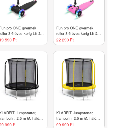
Fun pro ONE gyermek
Fun pro ONE gyermek
roller 3-6 éves korig LED
roller 3-6 éves korig LED
kerekek összecsukható 50
kerekek összecsukható 50
19 590 Ft
22 290 Ft
kg-ig állítható magasságú
kg-ig állítható magasságú
KLARFIT Jumpstarter,
KLARFIT Jumpstarter,
trambulin, 2,5 m Ø, háló
trambulin, 2,5 m Ø, háló
120 kg max., 195 cm Ø
120 kg max., 195 cm Ø
99 990 Ft
99 990 Ft