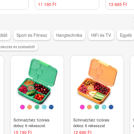
mm
11 190 Ft
13 665 Ft
didő
Sport és Fitnesz
Hangtechnika
HiFi és TV
Egyéb
rakozás és szabadidő
Schmatzfatz tízórais
Schmatzfatz tízórais
doboz 6 rekesszel
doboz 6 rekesszel
15 190 Ft
12 690 Ft