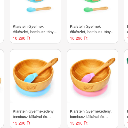
Klarstein Gyermek
Klarstein Gyermek
étkészlet, bambusz tányér
étkészlet, bambusz tányér
és kanál, 250 ml,
és kanál, 250 ml,
10 290 Ft
10 290 Ft
mellékelve tapadókorong,
mellékelve tapadókorong,
18 x 18 cm
18 x 18 cm
Klarstein Gyermekedény,
Klarstein Gyermekedény,
bambusz tálkával és
bambusz tálkával és
kanállal, 400 ml,
kanállal, 400 ml,
13 290 Ft
13 290 Ft
mellékelve tapadókorong,
mellékelve tapadókorong,