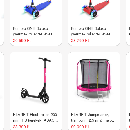
Fun pro ONE Deluxe
Fun pro ONE Deluxe
gyermek roller 3-6 éves
gyermek roller 3-6 éves
korig LED kerekek
korig LED kerekek
20 590 Ft
28 790 Ft
összecsukható 50 kg-ig
összecsukható 50 kg-ig
állítható magasságú
állítható magasságú
KLARFIT Float, roller, 200
KLARFIT Jumpstarter,
mm, PU kerekek, ABAC 7,
trambulin, 2,5 m Ø, háló
AS-soft grips fogantyúk,
120 kg max., 195 cm Ø
38 390 Ft
99 990 Ft