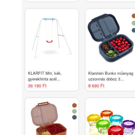
összecsukható, állítható
magasság, acél, fekete
magasságú
KLARFIT Miri, kék,
Klarstein Bunko műanyag
gyerekhinta acél
uzsonnás doboz 3
konstrukcióval, kerti
rekesszel
36 190 Ft
8 690 Ft
használatra