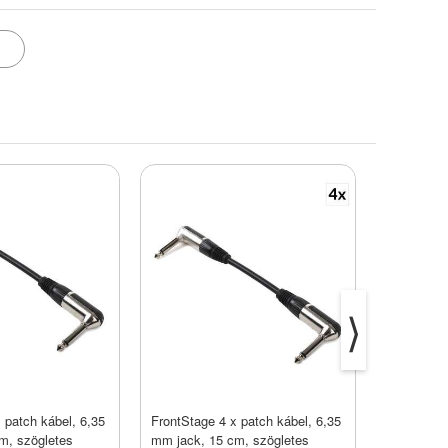
⟩
 patch kábel, 6,35
FrontStage 4 x patch kábel, 6,35
Auna VGA 
m, szögletes
mm jack, 15 cm, szögletes
projektor