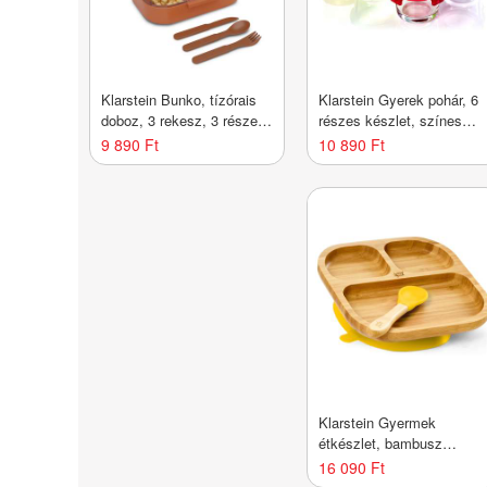
Klarstein Bunko, tízórais
Klarstein Gyerek pohár, 6
doboz, 3 rekesz, 3 részes
részes készlet, színes
evőeszköz Méretek: kb.
fedelek, légmentesen zárt,
9 890 Ft
10 890 Ft
21 x 14,5 x 5,5 cm (Sz x
nem áteresztő
M x M)
Klarstein Gyermek
étkészlet, bambusz
tányérral és kanállal, 250
16 090 Ft
ml, mellékelve