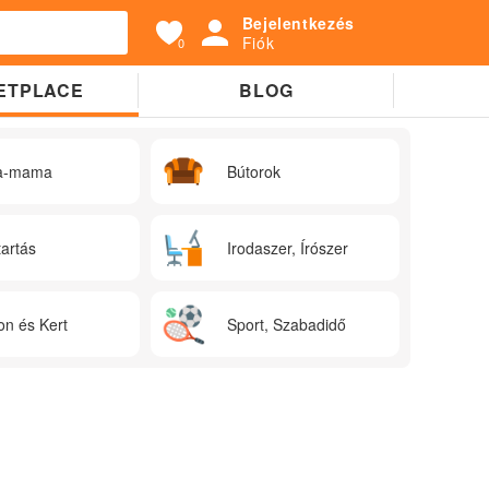
Bejelentkezés
Fiók
0
ETPLACE
BLOG
a-mama
Bútorok
tartás
Irodaszer, Írószer
on és Kert
Sport, Szabadidő