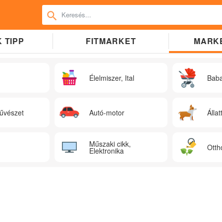
 TIPP
FITMARKET
MARK
Élelmiszer, Ital
Bab
űvészet
Autó-motor
Állat
Műszaki cikk,
Otth
Elektronika