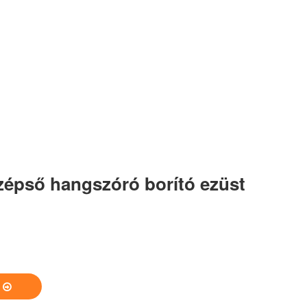
épső hangszóró borító ezüst
S