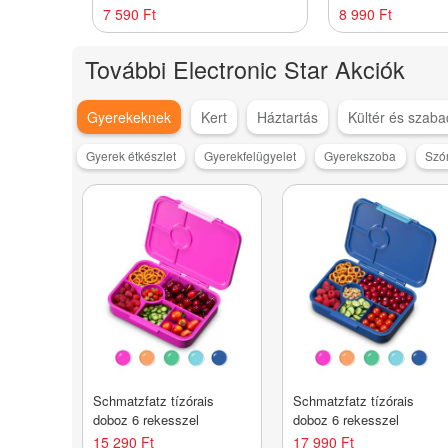
adapterhez, sztereó
7 590 Ft
8 990 Ft
További Electronic Star Akciók
Gyerekeknek
Kert
Háztartás
Kültér és szaba
Gyerek étkészlet
Gyerekfelügyelet
Gyerekszoba
Szó
Schmatzfatz tízórais
Schmatzfatz tízórais
doboz 6 rekesszel
doboz 6 rekesszel
15 290 Ft
17 990 Ft