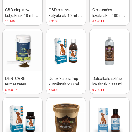
CBD olaj 10%
CBD olaj 5%
Cinkkenőcs
kutyáknak 10 ml –
kutyáknak 10 ml –
lovaknak – 100 ml –
Green idea
Green idea
Green idea
14 140 Ft
8 910 Ft
4 170 Ft
DENTCARE -
Detoxikáló szirup
Detoxikáló szirup
természetes
kutyáknak 200 ml –
lovaknak 1000 ml –
szájhigiéniai
Green idea
Green idea
6 190 Ft
5 630 Ft
9 720 Ft
támogatás kutyák
és macskák
számára 60 g -
Valsam Vet