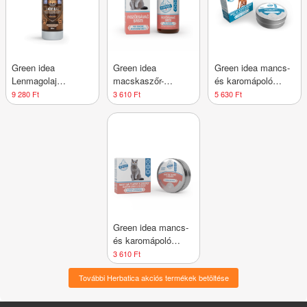
Green idea
Green idea
Green idea mancs-
Lenmagolaj
macskaszőr-
és karomápoló
lovaknak – 1000 ml
kifésülő spray 100
kenőcs kutyáknak
9 280 Ft
3 610 Ft
5 630 Ft
ml
50 ml
Green idea mancs-
és karomápoló
kenőcs
3 610 Ft
macskáknak, 30 ml
További Herbatica akciós termékek betöltése