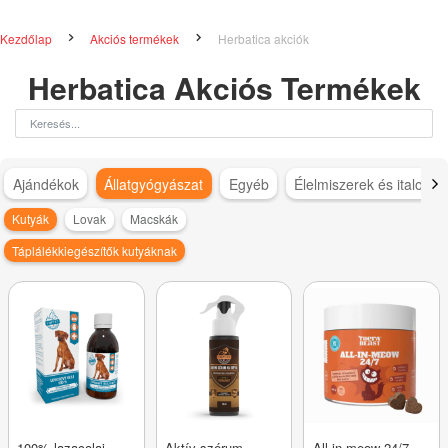
Kezdőlap
Akciós termékek
Herbatica akciók
Herbatica Akciós Termékek
Ajándékok
Állatgyógyászat
Egyéb
Élelmiszerek és italok
Kutyák
Lovak
Macskák
Táplálékkiegészítők kutyáknak
100% lazacolaj
Aktív szérum
All-in-meow 24/7 –