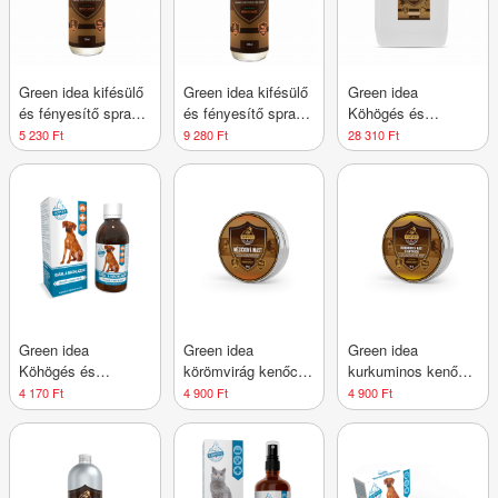
Green idea kifésülő
Green idea kifésülő
Green idea
és fényesítő spray
és fényesítő spray
Köhögés és
lovaknak 250 ml
lovaknak 500 ml
megfázás elleni
5 230 Ft
9 280 Ft
28 310 Ft
szirup lovaknak
5000 ml
Green idea
Green idea
Green idea
Köhögés és
körömvirág kenőcs
kurkuminos kenőcs
megfázás szirup
lovaknak 100 ml
homoktövissel
4 170 Ft
4 900 Ft
4 900 Ft
kutyáknak 200 ml
lovaknak – 100 ml