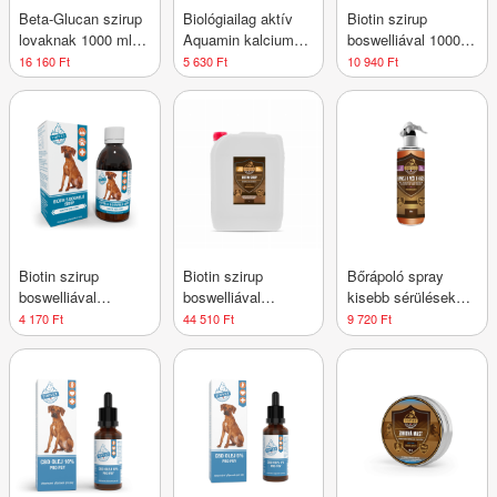
Beta-Glucan szirup
Biológiailag aktív
Biotin szirup
lovaknak 1000 ml –
Aquamin kalcium
boswelliával 1000
Green idea
kutyáknak – 120
ml – Green idea
16 160 Ft
5 630 Ft
10 940 Ft
kapszula – Green
idea
Biotin szirup
Biotin szirup
Bőrápoló spray
boswelliával
boswelliával
kisebb sérülések
kutyáknak 200 ml -
lovaknak 5000 ml -
után lovaknak 500
4 170 Ft
44 510 Ft
9 720 Ft
Green idea
Green idea
ml – Green idea