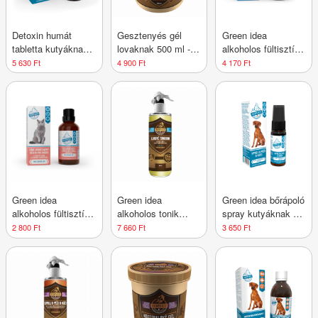
Detoxin humát
Gesztenyés gél
Green idea
tabletta kutyáknak
lovaknak 500 ml -
alkoholos fültisztító
90 db - Green idea
Green idea
cseppek kutyáknak,
5 630 Ft
4 900 Ft
4 170 Ft
50 ml
Green idea
Green idea
Green idea bőrápoló
alkoholos fültisztító
alkoholos tonik
spray kutyáknak 10
cseppek
lovaknak repelens
ml
2 800 Ft
7 660 Ft
3 650 Ft
macskáknak 50 ml
hatással 250 ml