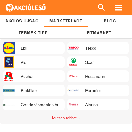
AKCIÓS ÚJSÁG
MARKETPLACE
BLOG
TERMÉK TIPP
FITMARKET
Lidl
Tesco
Aldi
Spar
Auchan
Rossmann
Praktiker
Euronics
Gondozásmentes.hu
Alensa
Mutass többet