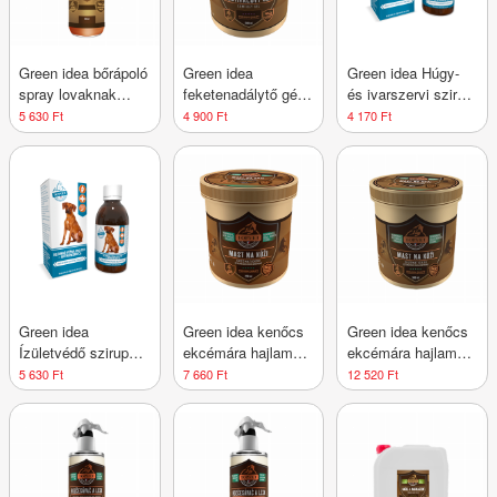
Green idea bőrápoló
Green idea
Green idea Húgy-
spray lovaknak
feketenadálytő gél
és ivarszervi szirup
kisebb sérülések
lovaknak 500 ml
kutyáknak 200 ml
5 630 Ft
4 900 Ft
4 170 Ft
után 250 ml
Green idea
Green idea kenőcs
Green idea kenőcs
Ízületvédő szirup
ekcémára hajlamos
ekcémára hajlamos
kutyáknak 200 ml
bőrre lovaknak 250
bőrű lovaknak 500
5 630 Ft
7 660 Ft
12 520 Ft
ml
ml