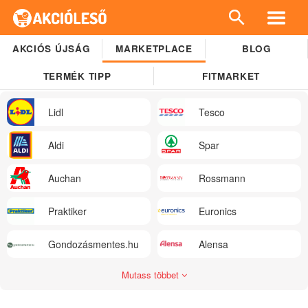
AKCIÓS ÚJSÁG
MARKETPLACE
BLOG
TERMÉK TIPP
FITMARKET
Lidl
Tesco
Aldi
Spar
Auchan
Rossmann
Praktiker
Euronics
Gondozásmentes.hu
Alensa
Mutass többet