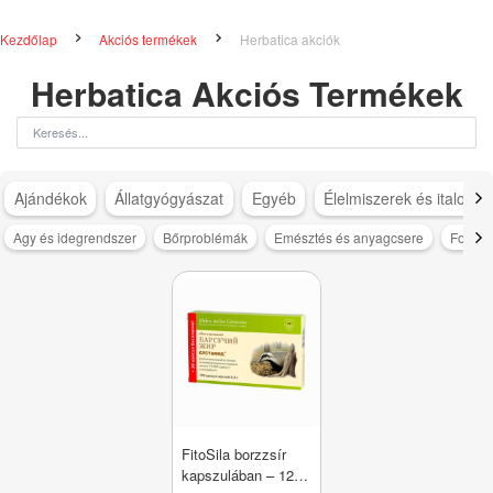
Kezdőlap
Akciós termékek
Herbatica akciók
Herbatica Akciós Termékek
Ajándékok
Állatgyógyászat
Egyéb
Élelmiszerek és italok
Agy és idegrendszer
Bőrproblémák
Emésztés és anyagcsere
Fogyás
FitoSila borzzsír
kapszulában – 120