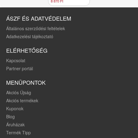
kapszula
8 870 Ft
ÁSZF ÉS ADATVÉDELEM
Általános szerződési feltételek
Adatkezelési tájékoztató
ELÉRHETŐSÉG
Kapcsolat
Partner portál
MENÜPONTOK
Akciós Újság
Akciós termékek
Kuponok
Blog
Áruházak
Termék Tipp