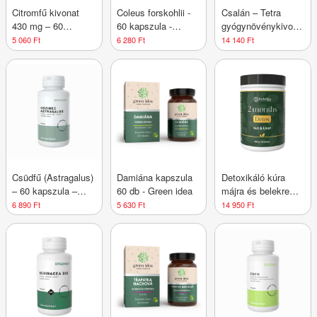
Citromfű kivonat
Coleus forskohlii -
Csalán – Tetra
430 mg – 60
60 kapszula -
gyógynövénykivonat
kapszula –
Epigemic®
– 15 ml –
5 060 Ft
6 280 Ft
14 140 Ft
Herbatica
Naturmeda
Csüdfű (Astragalus)
Damiána kapszula
Detoxikáló kúra
– 60 kapszula –
60 db - Green idea
májra és belekre
Epigemic®
máriatövissel és
6 890 Ft
5 630 Ft
14 950 Ft
kétféle rost
erejével, 600 g -
Herbatica