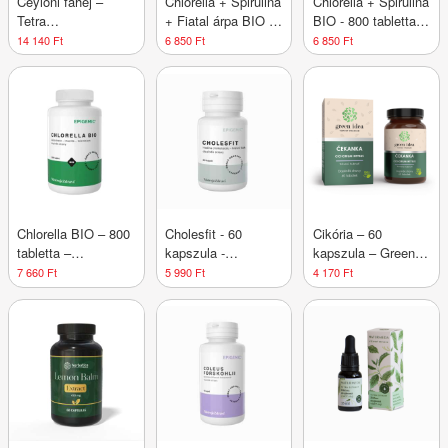
Ceyloni fahéj –
Chlorella + Spirulina
Chlorella + Spirulina
Tetra
+ Fiatal árpa BIO -
BIO - 800 tabletta -
gyógynövénykivonat
800 tabletta -
Epigemic®
14 140 Ft
6 850 Ft
6 850 Ft
– 15 ml –
Epigemic®
Naturmeda
Chlorella BIO – 800
Cholesfit - 60
Cikória – 60
tabletta –
kapszula -
kapszula – Green
Epigemic®
Epigemic®
idea
7 660 Ft
5 990 Ft
4 170 Ft