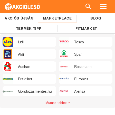
AKCIÓS ÚJSÁG
MARKETPLACE
BLOG
TERMÉK TIPP
FITMARKET
Lidl
Tesco
Aldi
Spar
Auchan
Rossmann
Praktiker
Euronics
Gondozásmentes.hu
Alensa
Mutass többet