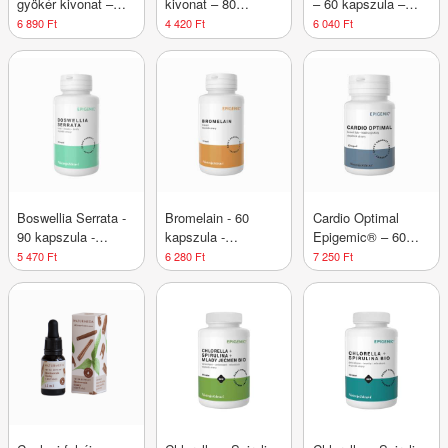
gyökér kivonat –
kivonat – 80
– 60 kapszula –
120 kapszula –
tabletta – Elit
Green idea
6 890 Ft
4 420 Ft
6 040 Ft
Epigemic®
Pharm
Boswellia Serrata -
Bromelain - 60
Cardio Optimal
90 kapszula -
kapszula -
Epigemic® – 60
Epigemic®
Epigemic®
kapszula
5 470 Ft
6 280 Ft
7 250 Ft