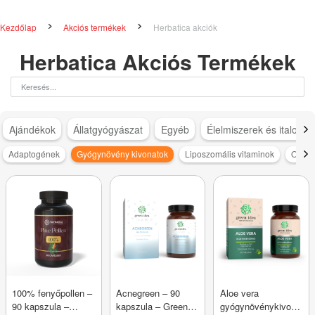
Kezdőlap
Akciós termékek
Herbatica akciók
Herbatica Akciós Termékek
Ajándékok
Állatgyógyászat
Egyéb
Élelmiszerek és italok
Adaptogének
Gyógynövény kivonatok
Liposzomális vitaminok
Omega
100% fenyőpollen –
Acnegreen – 90
Aloe vera
90 kapszula –
kapszula – Green
gyógynövénykivonat