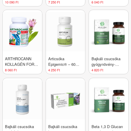
Herbatica
idea
– 60 kapszula –
10 090 Ft
7 250 Ft
6 040 Ft
Green idea
ARTHROCANN
Articsóka
Bajkáli csucsóka
KOLLAGÉN FORTE
Epigemic® – 60
gyógynövény-
vitamin komplex +
kapszula
kivonat, 60
8 060 Ft
4 250 Ft
4 820 Ft
ízületi tápanyag -
kapszula - Green
60 tabletta -
idea
Annabis
Bajkáli csucsóka
Bajkáli csucsóka
Beta 1,3 D Glucan