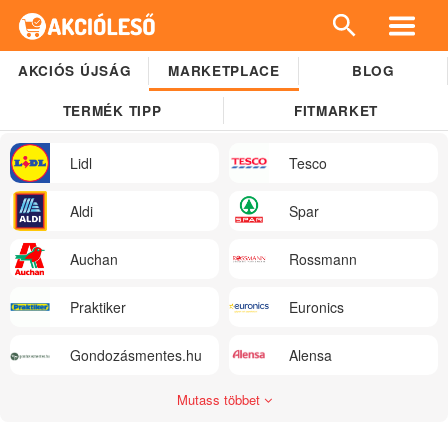
AKCIÓS ÚJSÁG
MARKETPLACE
BLOG
TERMÉK TIPP
FITMARKET
Lidl
Tesco
Aldi
Spar
Auchan
Rossmann
Praktiker
Euronics
Gondozásmentes.hu
Alensa
Mutass többet