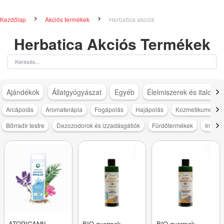
Kezdőlap
Akciós termékek
Herbatica akciók
Herbatica Akciós Termékek
Ajándékok
Állatgyógyászat
Egyéb
Élelmiszerek és italok
Arcápolás
Aromaterápia
Fogápolás
Hajápolás
Kozmetikumok fér
Bőrradír testre
Dezozodorok és izzadásgátlók
Fürdőtermékek
Intim h
ATOPICANN
BIO gyermek
BIO gyermek