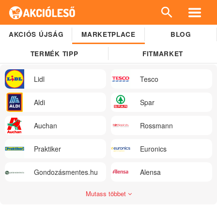
AKCIÓS ÚJSÁG
MARKETPLACE
BLOG
TERMÉK TIPP
FITMARKET
Lidl
Tesco
Aldi
Spar
Auchan
Rossmann
Praktiker
Euronics
Gondozásmentes.hu
Alensa
Mutass többet