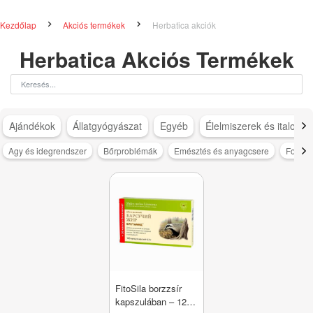
Kezdőlap
Akciós termékek
Herbatica akciók
Herbatica Akciós Termékek
Ajándékok
Állatgyógyászat
Egyéb
Élelmiszerek és italok
Agy és idegrendszer
Bőrproblémák
Emésztés és anyagcsere
Fogyás
FitoSila borzzsír
kapszulában – 120