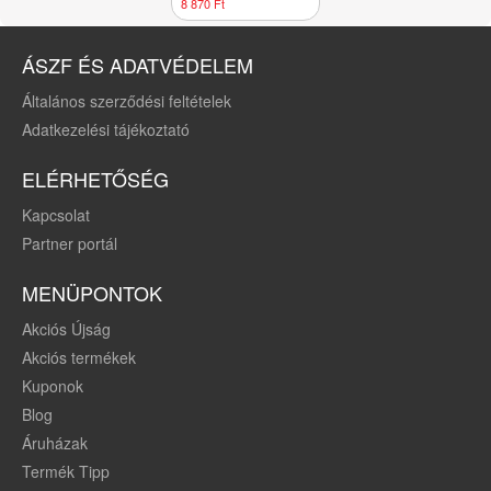
kapszula
8 870 Ft
ÁSZF ÉS ADATVÉDELEM
Általános szerződési feltételek
Adatkezelési tájékoztató
ELÉRHETŐSÉG
Kapcsolat
Partner portál
MENÜPONTOK
Akciós Újság
Akciós termékek
Kuponok
Blog
Áruházak
Termék Tipp