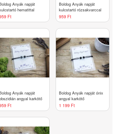
Boldog Anyák napját
Boldog Anyák napját
kulcstartó hematittal
kulcstartó rózsakvarccal
959 Ft
959 Ft
Boldog Anyák napját
Boldog Anyák napját ónix
obszidián angyal karkötő
angyal karkötő
959 Ft
1 199 Ft