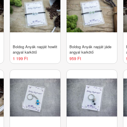
Boldog Anyák napját howlit
Boldog Anyák napját jáde
angyal karkötő
angyal karkötő
1 199 Ft
959 Ft