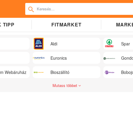
 TIPP
FITMARKET
MARK
Aldi
Spar
Euronics
Gondo
üm Webáruház
Bioszállító
Boboj
Mutass többet