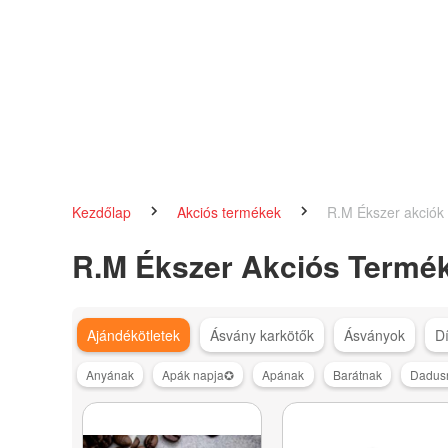
Kezdőlap
Akciós termékek
R.M Ékszer akciók
R.M Ékszer Akciós Termé
Ajándékötletek
Ásvány karkötők
Ásványok
D
Anyának
Apák napja✪
Apának
Barátnak
Dadus