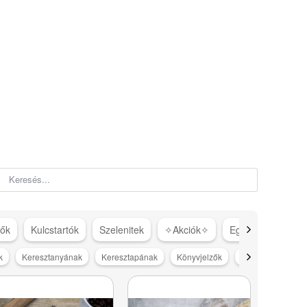
tők
Kulcstartók
Szelenitek
✧Akciók✧
Egyéb
k
Keresztanyának
Keresztapának
Könyvjelzők
Köszönöm
M