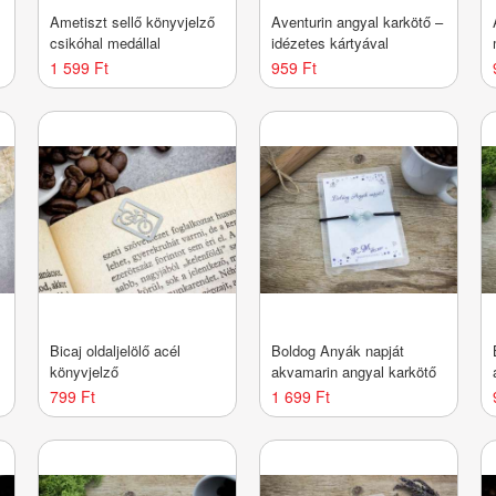
Ametiszt sellő könyvjelző
Aventurin angyal karkötő –
csikóhal medállal
idézetes kártyával
1 599 Ft
959 Ft
Bicaj oldaljelölő acél
Boldog Anyák napját
könyvjelző
akvamarin angyal karkötő
799 Ft
1 699 Ft