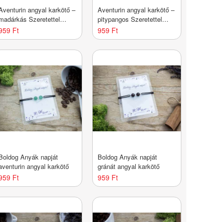
Aventurin angyal karkötő –
Aventurin angyal karkötő –
madárkás Szeretettel
pitypangos Szeretettel
kártyával
kártyával
959 Ft
959 Ft
Boldog Anyák napját
Boldog Anyák napját
aventurin angyal karkötő
gránát angyal karkötő
959 Ft
959 Ft