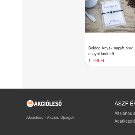
Boldog Anyák napját ónix
angyal karkötő
1 199 Ft
ÁSZF É
Általános s
Akcióleső - Akciós Újságok
Adatkezelé