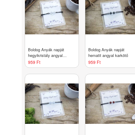
Boldog Anyák napját
Boldog Anyák napját
hegyikristály angyal
hematit angyal karkötő
karkötő
959 Ft
959 Ft