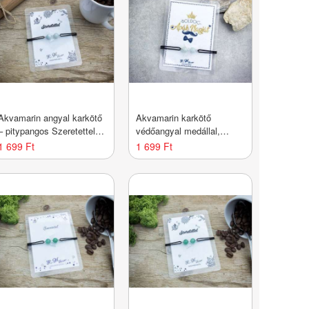
Akvamarin angyal karkötő
Akvamarin karkötő
– pitypangos Szeretettel
védőangyal medállal,
kártyával
állítható – apák napi
1 699 Ft
1 699 Ft
ajándék apának,
keresztapának, kék
ásvány