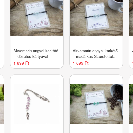
Akvamarin angyal karkötő
Akvamarin angyal karkötő
– idézetes kártyával
– madárkás Szeretettel
kártyával
1 699 Ft
1 699 Ft