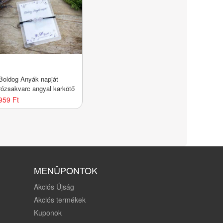
Boldog Anyák napját
rózsakvarc angyal karkötő
959 Ft
MENÜPONTOK
Akciós Újság
Akciós termékek
Kuponok