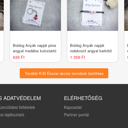
Boldog Anyák napját piros
Boldog Anyák napját
angyal medálos kulcstartó
rodokrozit angyal karkötő
639 Ft
1 359 Ft
További R.M Ékszer akciós termékek betöltése
S ADATVÉDELEM
ELÉRHETŐSÉG
zerződési feltételek
Kapcsolat
si tájékoztató
Partner portál