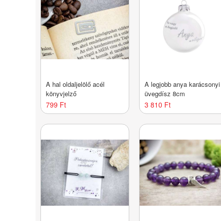
A hal oldaljelölő acél
A legjobb anya karácsonyi
könyvjelző
üvegdísz 8cm
799 Ft
3 810 Ft