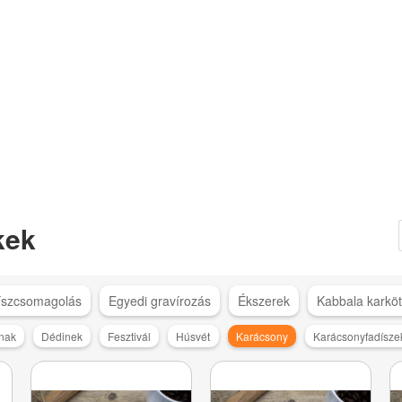
kek
íszcsomagolás
Egyedi gravírozás
Ékszerek
Kabbala karkö
nak
Dédinek
Fesztivál
Húsvét
Karácsony
Karácsonyfadísze