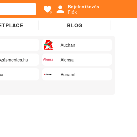
Bejelentkezés
Fiók
0
ETPLACE
BLOG
Auchan
zásmentes.hu
Alensa
ca
Bonami