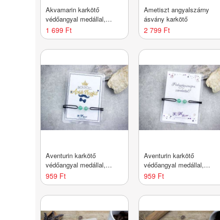
Akvamarin karkötő
Ametiszt angyalszárny
védőangyal medállal,
ásvány karkötő
állítható – pedagógusnapi
1 699 Ft
2 799 Ft
ajándék tanárnak,
óvónőnek, kék ásvány
Aventurin karkötő
Aventurin karkötő
védőangyal medállal,
védőangyal medállal,
állítható – apák napi
állítható – pedagógusnapi
959 Ft
959 Ft
ajándék apának,
ajándék tanárnak,
keresztapának, zöld
óvónőnek, zöld ásvány
ásvány