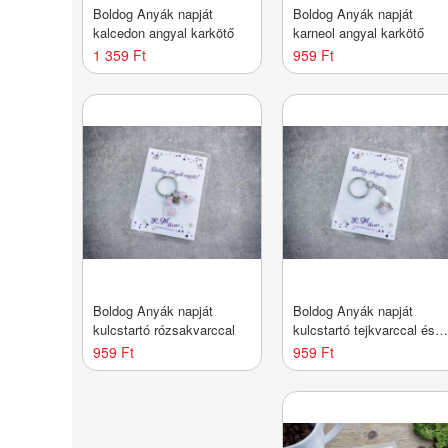
Boldog Anyák napját
Boldog Anyák napját
kalcedon angyal karkötő
karneol angyal karkötő
1 359 Ft
959 Ft
Boldog Anyák napját
Boldog Anyák napját
kulcstartó rózsakvarccal
kulcstartó tejkvarccal és
rózsakvarccal
959 Ft
959 Ft