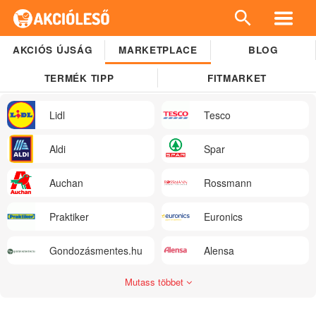
AKCIÓS ÚJSÁG
MARKETPLACE
BLOG
TERMÉK TIPP
FITMARKET
Lidl
Tesco
Aldi
Spar
Auchan
Rossmann
Praktiker
Euronics
Gondozásmentes.hu
Alensa
Mutass többet