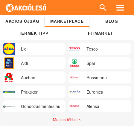
AKCIÓS ÚJSÁG
MARKETPLACE
BLOG
TERMÉK TIPP
FITMARKET
Lidl
Tesco
Aldi
Spar
Auchan
Rossmann
Praktiker
Euronics
Gondozásmentes.hu
Alensa
Mutass többet