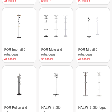
esernyőtartó
41 990 Ft
6 990 Ft
22 990 Ft
FOR-Imon álló
FOR-Melo álló
FOR-Mia álló
ruhafogas
ruhafogas
ruhafogas
41 990 Ft
36 990 Ft
49 990 Ft
FOR-Pelion álló
HAL-W11 álló
HAL-W13 álló fogas