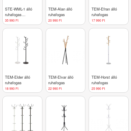
STE-WML-1 álló
TEM-Alan álló
TEM-Efran álló
ruhafogas
ruhafogas
ruhafogas
esernyőtartóval
35 990 Ft
20 990 Ft
17 990 Ft
TEM-Elder álló
TEM-Elvar álló
TEM-Horst álló
ruhafogas
ruhafogas
ruhafogas
18 990 Ft
22 990 Ft
25 990 Ft