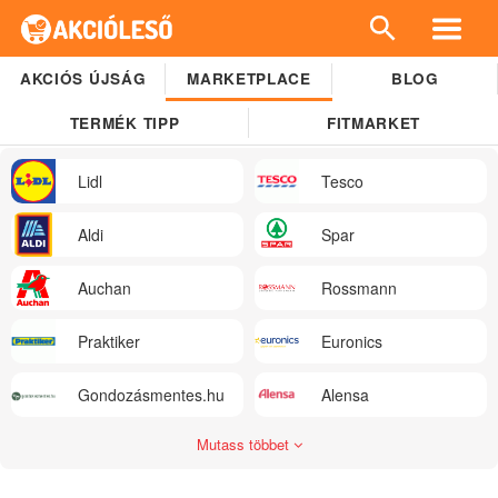
AKCIÓS ÚJSÁG
MARKETPLACE
BLOG
TERMÉK TIPP
FITMARKET
Lidl
Tesco
Aldi
Spar
Auchan
Rossmann
Praktiker
Euronics
Gondozásmentes.hu
Alensa
Mutass többet