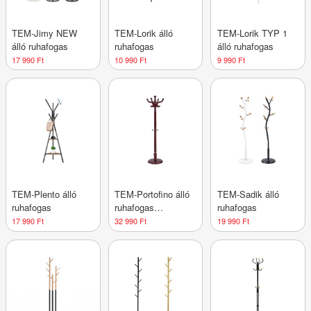
TEM-Jimy NEW
TEM-Lorik álló
TEM-Lorik TYP 1
álló ruhafogas
ruhafogas
álló ruhafogas
17 990 Ft
10 990 Ft
9 990 Ft
TEM-Plento álló
TEM-Portofino álló
TEM-Sadik álló
ruhafogas
ruhafogas
ruhafogas
klasszikus
17 990 Ft
32 990 Ft
19 990 Ft
stílusban