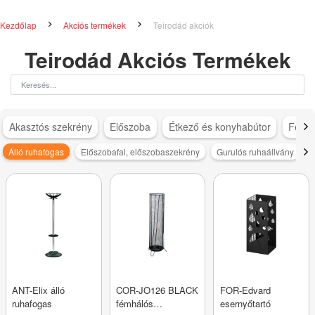
Kezdőlap
Akciós termékek
Teirodád akciók
Teirodád Akciós Termékek
Akasztós szekrény
Előszoba
Étkező és konyhabútor
Féms
Álló ruhafogas
Előszobafal, előszobaszekrény
Gurulós ruhaállvány
ANT-Elix álló
COR-JO126 BLACK
FOR-Edvard
ruhafogas
fémhálós
esernyőtartó