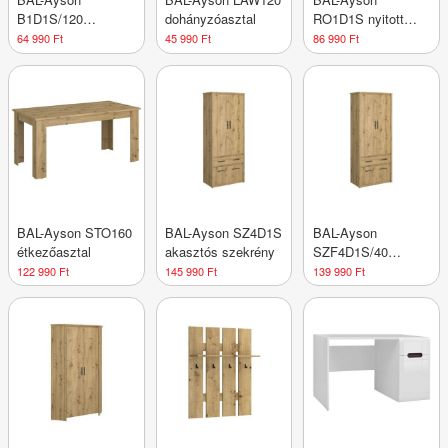
B1D1S/120
dohányzóasztal
RO1D1S nyitott
íróasztal
polcos szekrény
64 990 Ft
45 990 Ft
86 990 Ft
BAL-Ayson STO160
BAL-Ayson SZ4D1S
BAL-Ayson
étkezőasztal
akasztós szekrény
SZF4D1S/40
akasztós szekrény
122 990 Ft
145 990 Ft
139 990 Ft