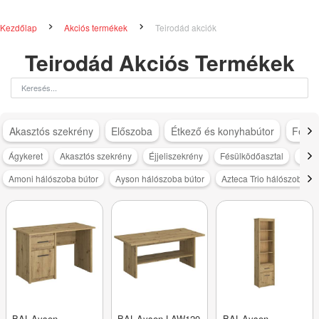
Kezdőlap
Akciós termékek
Teirodád akciók
Teirodád Akciós Termékek
Akasztós szekrény
Előszoba
Étkező és konyhabútor
Féms
Ágykeret
Akasztós szekrény
Éjjeliszekrény
Fésülködőasztal
Gard
Amoni hálószoba bútor
Ayson hálószoba bútor
Azteca Trio hálószoba bú
BAL-Ayson
BAL-Ayson LAW120
BAL-Ayson