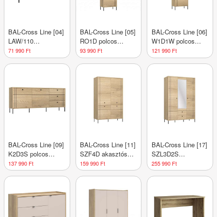
BAL-Cross Line [04]
BAL-Cross Line [05]
BAL-Cross Line [06]
LAW/110
RO1D polcos
W1D1W polcos
dohányzóasztal
szekrény
vitrin
71 990 Ft
93 990 Ft
121 990 Ft
BAL-Cross Line [09]
BAL-Cross Line [11]
BAL-Cross Line [17]
K2D3S polcos
SZF4D akasztós
SZL3D2S
komód 3 fiókkal
szekrény
gardróbszekrény
137 990 Ft
159 990 Ft
255 990 Ft
tükörrel