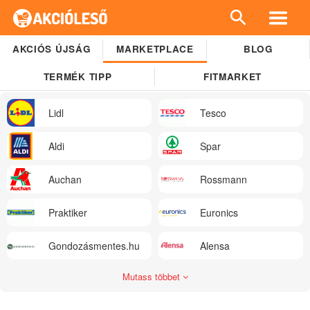
AKCIÓS ÚJSÁG
MARKETPLACE
BLOG
TERMÉK TIPP
FITMARKET
Lidl
Tesco
Aldi
Spar
Auchan
Rossmann
Praktiker
Euronics
Gondozásmentes.hu
Alensa
Mutass többet