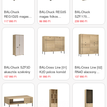
BAL-Chuck
BAL-Chuck REG3S
BAL-Chuck
REG1D2S magas
magas fiókos
SZF/170
polcos komód
komód polcokkal
gardróbszekrény
117 990 Ft
86 990 Ft
239 990 Ft
BAL-Chuck SZF3D
BAL-Cross Line [01]
BAL-Cross Line [02]
akasztós szekrény
K2D polcos komód
RN4D alacsony
polcos szekrény
157 990 Ft
91 990 Ft
137 990 Ft