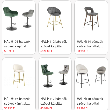
HAL-H103 bárszék
HAL-H112 bárszék
HAL-H114 bárszék
szövet kárpittal
szövet kárpittal,
szövet kárpittal,
arany színű vázzal
lábtartóval
52 990 Ft
59 990 Ft
50 990 Ft
HAL-H116 bárszék
HAL-H117 bárszék
HAL-H118 bárszék
szövet kárpittal,
szövet kárpittal
szövet kárpittal
arany színű vázzal
55 990 Ft
43 990 Ft
75 990 Ft