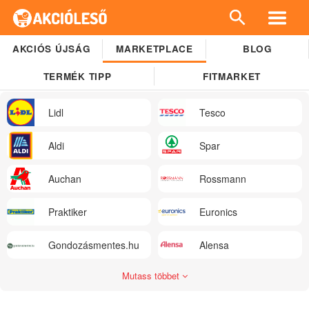
AKCIÓS ÚJSÁG
MARKETPLACE
BLOG
TERMÉK TIPP
FITMARKET
Lidl
Tesco
Aldi
Spar
Auchan
Rossmann
Praktiker
Euronics
Gondozásmentes.hu
Alensa
Mutass többet