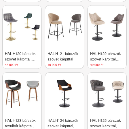
HAL-H120 bárszék
HAL-H121 bárszék
HAL-H122 bárszék
szövet kárpittal,
szövet kárpittal
szövet kárpittal,
arany színű vázzal
lábtartóval
45 990 Ft
49 990 Ft
49 990 Ft
HAL-H123 bárszék
HAL-H124 bárszék
HAL-H125 bárszék
textilbőr kárpittal,
szövet kárpittal,
szövet kárpittal,