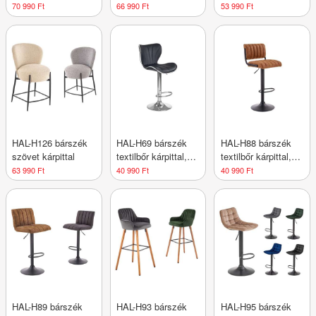
lábtartóval
lábtartóval
lábtartóval
70 990 Ft
66 990 Ft
53 990 Ft
HAL-H126 bárszék
HAL-H69 bárszék
HAL-H88 bárszék
szövet kárpittal
textilbőr kárpittal,
textilbőr kárpittal,
lábtartóval
lábtartóval
63 990 Ft
40 990 Ft
40 990 Ft
HAL-H89 bárszék
HAL-H93 bárszék
HAL-H95 bárszék