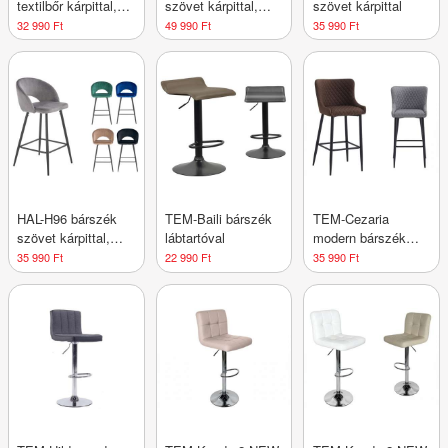
textilbőr kárpittal,
szövet kárpittal,
szövet kárpittal
lábtartóval
lábtartóval
32 990 Ft
49 990 Ft
35 990 Ft
HAL-H96 bárszék
TEM-Baili bárszék
TEM-Cezaria
szövet kárpittal,
lábtartóval
modern bárszék
lábtartóval
szövet
35 990 Ft
22 990 Ft
35 990 Ft
kárpitozással