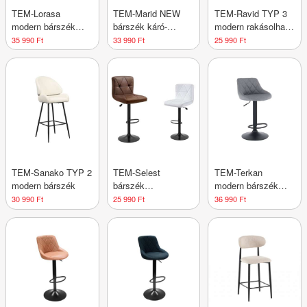
TEM-Lorasa
TEM-Marid NEW
TEM-Ravid TYP 3
modern bárszék
bárszék káró-
modern rakásolható
szövet kárpittal
mintás
bárszék
35 990 Ft
33 990 Ft
25 990 Ft
díszvarrásokkal
TEM-Sanako TYP 2
TEM-Selest
TEM-Terkan
modern bárszék
bárszék
modern bárszék
díszvarrásokkal
szövet
30 990 Ft
25 990 Ft
36 990 Ft
kárpitozással