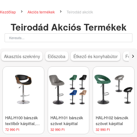
Kezdőlap
Akciós termékek
Teirodád akciók
Teirodád Akciós Termékek
Akasztós szekrény
Előszoba
Étkező és konyhabútor
Féms
HAL-H100 bárszék
HAL-H101 bárszék
HAL-H102 bárszék
textilbőr kárpittal,
szövet kárpittal
szövet kárpittal
lábtartóval
72 990 Ft
32 990 Ft
32 990 Ft