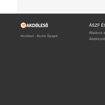
ÁSZF É
Általános s
Akcióleső - Akciós Újságok
Adatkezelé