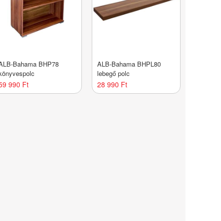
ALB-Bahama BHP78
ALB-Bahama BHPL80
könyvespolc
lebegő polc
59 990 Ft
28 990 Ft