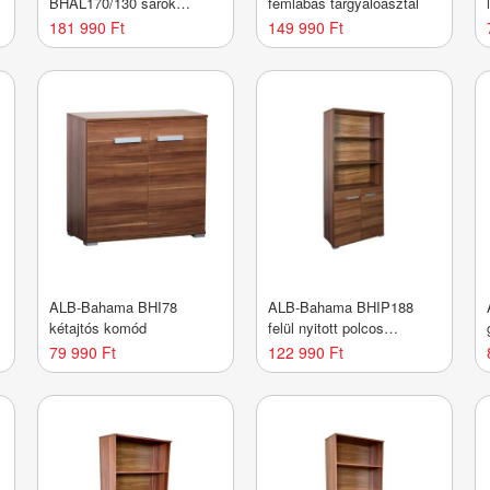
BHAL170/130 sarok
fémlábas tárgyalóasztal
íróasztal (jobbos)
181 990 Ft
149 990 Ft
ALB-Bahama BHI78
ALB-Bahama BHIP188
kétajtós komód
felül nyitott polcos
irodaszekrény
79 990 Ft
122 990 Ft