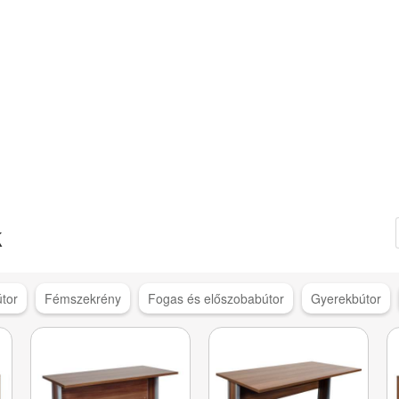
k
tor
Fémszekrény
Fogas és előszobabútor
Gyerekbútor