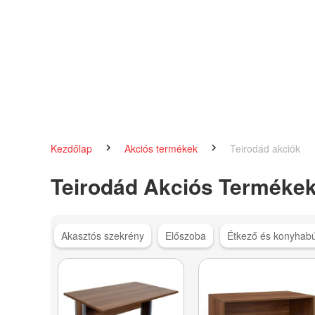
Kezdőlap
Akciós termékek
Teirodád akciók
Teirodád Akciós Terméke
Akasztós szekrény
Előszoba
Étkező és konyhabú