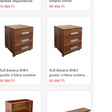
laplábas tárgyalóasztal
kétajtós komód
76 990 Ft
95 990 Ft
ALB-Bahama BHK3
ALB-Bahama BHK3
gurulós 3-fiókos konténer
gurulós 3-fiókos konténer
központi zárral
85 990 Ft
92 990 Ft