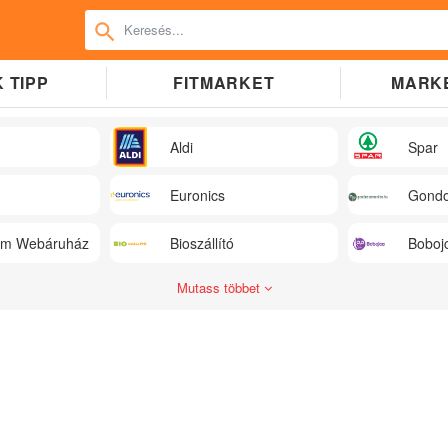
 TIPP
FITMARKET
MARK
Aldi
Spar
Euronics
Gondo
üm Webáruház
Bioszállító
Boboj
Mutass többet