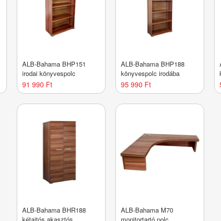
ALB-Bahama BHP151
ALB-Bahama BHP188
irodai könyvespolc
könyvespolc irodába
91 990 Ft
95 990 Ft
ALB-Bahama BHR188
ALB-Bahama M70
kétajtós akasztós
monitortartó polc