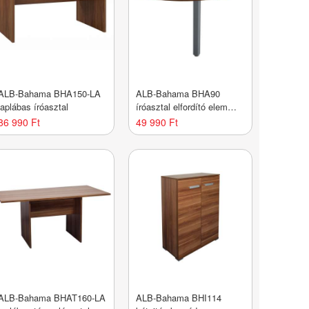
ALB-Bahama BHA150-LA
ALB-Bahama BHA90
laplábas íróasztal
íróasztal elfordító elem
(90fok)
86 990 Ft
49 990 Ft
ALB-Bahama BHAT160-LA
ALB-Bahama BHI114