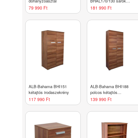
dohányzóasztal
BHAL170/130 sarok
íróasztal (balos)
79 990 Ft
181 990 Ft
ALB-Bahama BHI151
ALB-Bahama BHI188
kétajtós irodaszekrény
polcos kétajtós
irodaszekrény
117 990 Ft
139 990 Ft