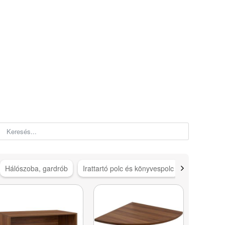
Hálószoba, gardrób
Irattartó polc és könyvespolc
Iroda, dol