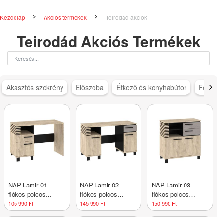
Kezdőlap
Akciós termékek
Teirodád akciók
Teirodád Akciós Termékek
Akasztós szekrény
Előszoba
Étkező és konyhabútor
Féms
NAP-Lamir 01
NAP-Lamir 02
NAP-Lamir 03
fiókos-polcos
fiókos-polcos
fiókos-polcos
íróasztal
íróasztal
komód
105 990 Ft
145 990 Ft
150 990 Ft