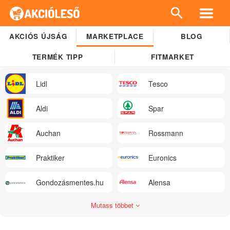
AKCIÓS ÚJSÁG
MARKETPLACE
BLOG
TERMÉK TIPP
FITMARKET
Lidl
Tesco
Aldi
Spar
Auchan
Rossmann
Praktiker
Euronics
Gondozásmentes.hu
Alensa
Mutass többet