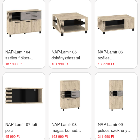
NAP-Lamir 04
NAP-Lamir 05
NAP-Lamir 06
széles fiókos-
dohányzóasztal
széles
polcos komód
dohányzóasztal
187 990 Ft
131 990 Ft
133 990 Ft
NAP-Lamir 07 fali
NAP-Lamir 08
NAP-Lamir 09
polc
magas komód
polcos szekrény
polcokkal és
fiókokkal
45 990 Ft
193 990 Ft
211 990 Ft