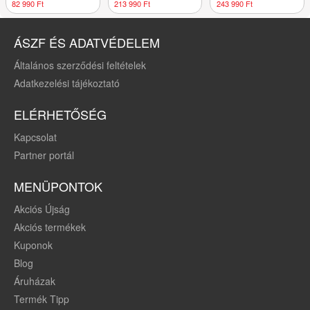
fiókokkal
82 990 Ft
213 990 Ft
243 990 Ft
ÁSZF ÉS ADATVÉDELEM
Általános szerződési feltételek
Adatkezelési tájékoztató
ELÉRHETŐSÉG
Kapcsolat
Partner portál
MENÜPONTOK
Akciós Újság
Akciós termékek
Kuponok
Blog
Áruházak
Termék Tipp