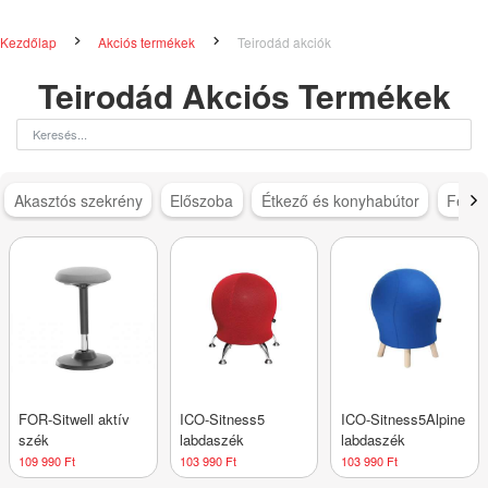
Kezdőlap
Akciós termékek
Teirodád akciók
Teirodád Akciós Termékek
Akasztós szekrény
Előszoba
Étkező és konyhabútor
Féms
FOR-Sitwell aktív
ICO-Sitness5
ICO-Sitness5Alpine
szék
labdaszék
labdaszék
109 990 Ft
103 990 Ft
103 990 Ft