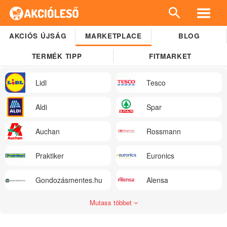
AKCIÓS ÚJSÁG
MARKETPLACE
BLOG
TERMÉK TIPP
FITMARKET
Lidl
Tesco
Aldi
Spar
Auchan
Rossmann
Praktiker
Euronics
Gondozásmentes.hu
Alensa
Mutass többet