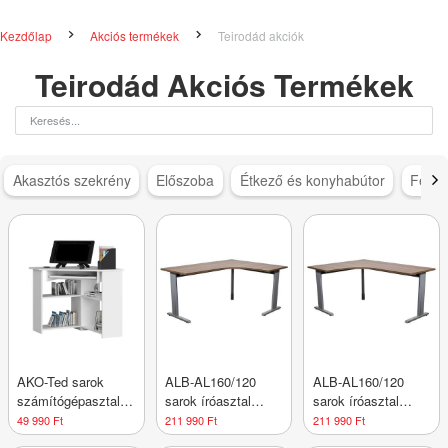
Kezdőlap
Akciós termékek
Teirodád akciók
Teirodád Akciós Termékek
Akasztós szekrény
Előszoba
Étkező és konyhabútor
Féms
AKO-Ted sarok
ALB-AL160/120
ALB-AL160/120
számítógépasztal,
sarok íróasztal
sarok íróasztal
fehér
(217627) (balos)
(217627) (jobbos)
49 990 Ft
211 990 Ft
211 990 Ft