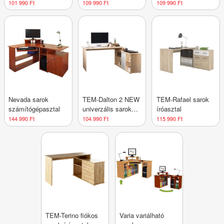
számítógépasztal
számítógépasztal
számítógépasztal
101 990 Ft
109 990 Ft
109 990 Ft
Nevada sarok
TEM-Dalton 2 NEW
TEM-Rafael sarok
számítógépasztal
univerzális sarok
íróasztal
íróasztal
144 990 Ft
104 990 Ft
115 990 Ft
TEM-Terino fiókos
Varia variálható