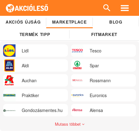
AKCIÓS ÚJSÁG
MARKETPLACE
BLOG
TERMÉK TIPP
FITMARKET
Lidl
Tesco
Aldi
Spar
Auchan
Rossmann
Praktiker
Euronics
Gondozásmentes.hu
Alensa
Mutass többet