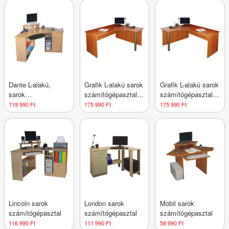
Dante L-alakú,
Grafik L-alakú sarok
Grafik L-alakú sarok
sarok
számítógépasztal
számítógépasztal
számítógépasztal
(balos)
(jobbos)
119 990 Ft
175 990 Ft
175 990 Ft
Lincoln sarok
London sarok
Mobil sarok
számítógépasztal
számítógépasztal
számítógépasztal
116 990 Ft
111 990 Ft
58 990 Ft