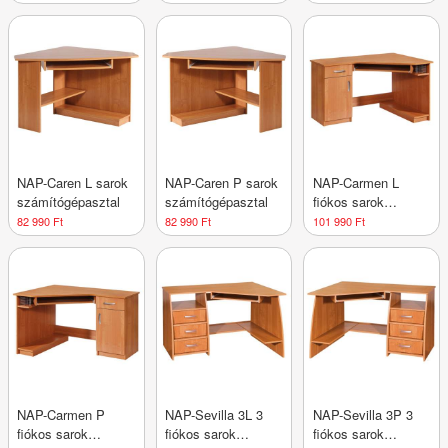
NAP-Caren L sarok
NAP-Caren P sarok
NAP-Carmen L
számítógépasztal
számítógépasztal
fiókos sarok
számítógépasztal
82 990 Ft
82 990 Ft
101 990 Ft
NAP-Carmen P
NAP-Sevilla 3L 3
NAP-Sevilla 3P 3
fiókos sarok
fiókos sarok
fiókos sarok