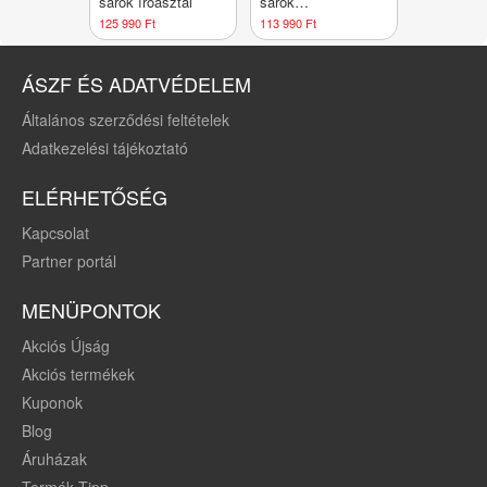
sarok íróasztal
sarok
számítógépasztal
125 990 Ft
113 990 Ft
ÁSZF ÉS ADATVÉDELEM
Általános szerződési feltételek
Adatkezelési tájékoztató
ELÉRHETŐSÉG
Kapcsolat
Partner portál
MENÜPONTOK
Akciós Újság
Akciós termékek
Kuponok
Blog
Áruházak