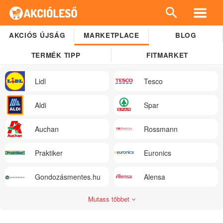
AKCIÓS ÚJSÁG
MARKETPLACE
BLOG
TERMÉK TIPP
FITMARKET
Lidl
Tesco
Aldi
Spar
Auchan
Rossmann
Praktiker
Euronics
Gondozásmentes.hu
Alensa
Mutass többet