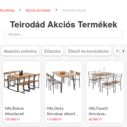
Kezdőlap
Akciós termékek
Teirodád akciók
Teirodád Akciós Termékek
Akasztós szekrény
Előszoba
Étkező és konyhabútor
Féms
HAL-Bolivar
HAL-Dicky
HAL-Faust3
étkezőszett
fémvázas étkező
fémvázas
garnitúra 4 székkel
étkezőszett
150 990 Ft
113 990 Ft
66 990 Ft