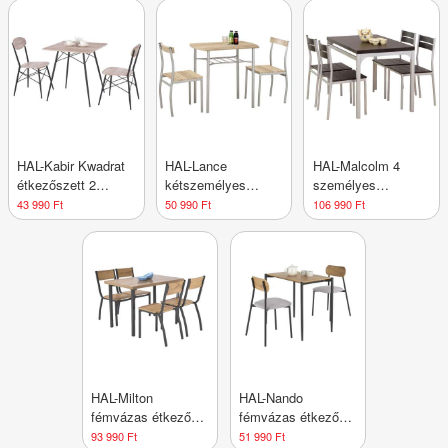
HAL-Kabir Kwadrat
HAL-Lance
HAL-Malcolm 4
étkezőszett 2
kétszemélyes
személyes
étkezőszékkel
étkezőszett
fémvázas étkező
43 990 Ft
50 990 Ft
106 990 Ft
garnitúra
HAL-Milton
HAL-Nando
fémvázas étkező
fémvázas étkező
garnitúra 4 székkel
garnitúra 2 székkel
93 990 Ft
51 990 Ft