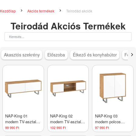
Kezdőlap
Akciós termékek
Teirodád akciók
Teirodád Akciós Termékek
Akasztós szekrény
Előszoba
Étkező és konyhabútor
Féms
NAP-King 01
NAP-King 02
NAP-King 03
modern TV-asztal
modern TV-asztal
modern polcos
140 cm
160 cm
komód
99 990 Ft
102 990 Ft
97 990 Ft