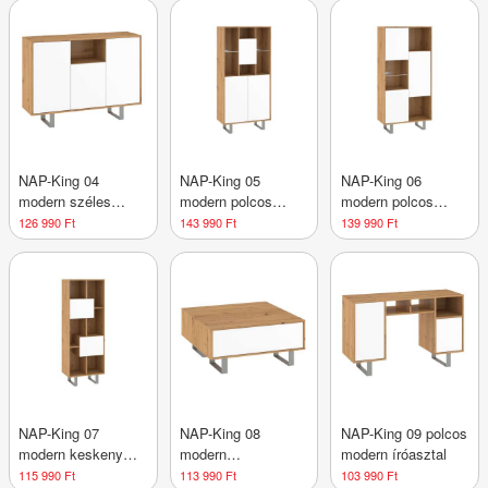
NAP-King 04
NAP-King 05
NAP-King 06
modern széles
modern polcos
modern polcos
polcos komód
szekrény
szekrény
126 990 Ft
143 990 Ft
139 990 Ft
NAP-King 07
NAP-King 08
NAP-King 09 polcos
modern keskeny
modern
modern íróasztal
polcos szekrény
dohányzóasztal
115 990 Ft
113 990 Ft
103 990 Ft