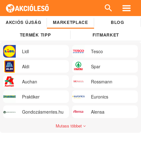
AKCIÓS ÚJSÁG
MARKETPLACE
BLOG
TERMÉK TIPP
FITMARKET
Lidl
Tesco
Aldi
Spar
Auchan
Rossmann
Praktiker
Euronics
Gondozásmentes.hu
Alensa
Mutass többet