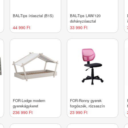
BAL-Tips íróasztal (B1S)
BAL-Tips LAW/120
dohányzóasztal
44 990 Ft
33 990 Ft
FOR-Lodge modern
FOR-Ronny gyerek
gyerekágykeret
forgószék, rózsaszín
236 990 Ft
23 990 Ft