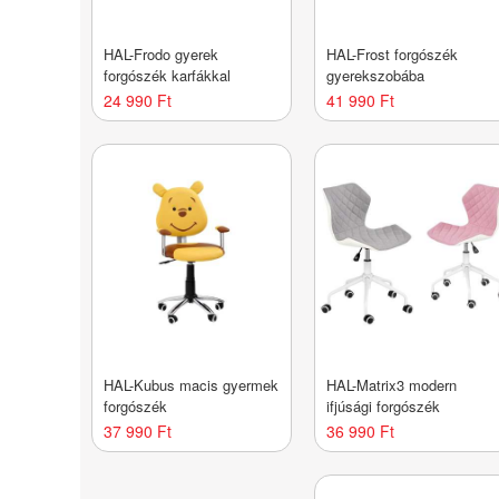
HAL-Frodo gyerek
HAL-Frost forgószék
forgószék karfákkal
gyerekszobába
24 990 Ft
41 990 Ft
HAL-Kubus macis gyermek
HAL-Matrix3 modern
forgószék
ifjúsági forgószék
37 990 Ft
36 990 Ft