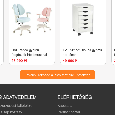
HAL-Panco gyerek
HAL-Simon2 fiókos gyerek
forgószék lábtámasszal
konténer
56 990 Ft
49 990 Ft
További Teirodád akciós termékek betöltése
S ADATVÉDELEM
ELÉRHETŐSÉG
zerződési feltételek
Kapcsolat
si tájékoztató
Partner portál