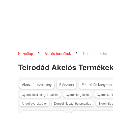
Kezdőlap
Akciós termékek
Teirodád akciók
Teirodád Akciós Terméke
Akasztós szekrény
Előszoba
Étkező és konyhabú
Gyerek és ifjúsági íróasztal
Gyerek forgószék
Gyerek kont
Angel gyerekbútor
Denzel ifjúsági bútorcsalád
Erden ifjú