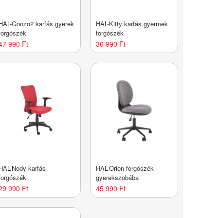
HAL-Gonzo2 karfás gyerek
HAL-Kitty karfás gyermek
forgószék
forgószék
47 990 Ft
36 990 Ft
HAL-Nody karfás
HAL-Orion forgószék
forgószék
gyerekszobába
29 990 Ft
45 990 Ft