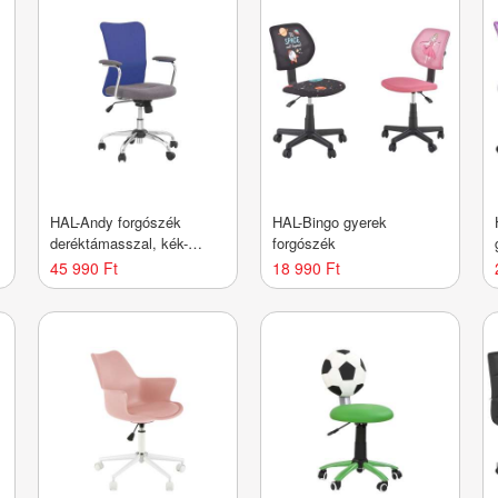
HAL-Andy forgószék
HAL-Bingo gyerek
deréktámasszal, kék-
forgószék
szürke
45 990 Ft
18 990 Ft