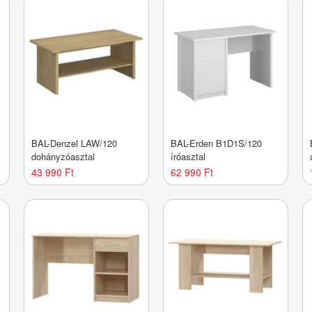
BAL-Denzel LAW/120
BAL-Erden B1D1S/120
dohányzóasztal
íróasztal
43 990 Ft
62 990 Ft