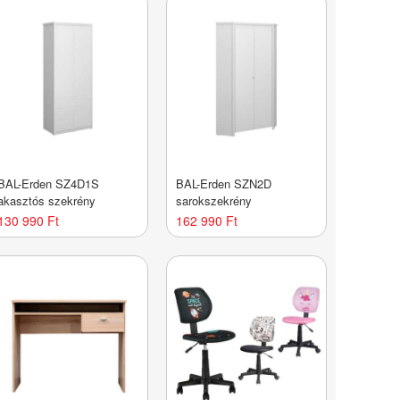
BAL-Erden SZ4D1S
BAL-Erden SZN2D
akasztós szekrény
sarokszekrény
130 990 Ft
162 990 Ft