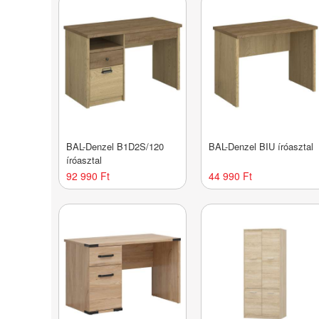
BAL-Denzel B1D2S/120
BAL-Denzel BIU íróasztal
íróasztal
92 990 Ft
44 990 Ft