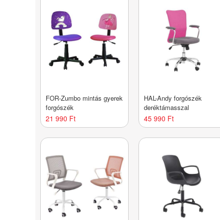
FOR-Zumbo mintás gyerek
HAL-Andy forgószék
forgószék
deréktámasszal
21 990 Ft
45 990 Ft