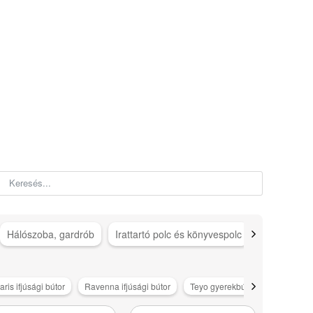
Hálószoba, gardrób
Irattartó polc és könyvespolc
Iroda, dol
aris ifjúsági bútor
Ravenna ifjúsági bútor
Teyo gyerekbútor
Tips gyer