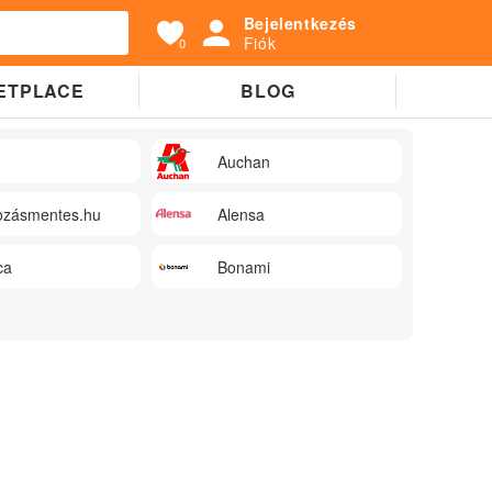
Bejelentkezés
Fiók
0
ETPLACE
BLOG
Auchan
zásmentes.hu
Alensa
ca
Bonami