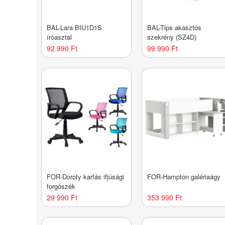
BAL-Lara BIU1D1S
BAL-Tips akasztós
íróasztal
szekrény (SZ4D)
92 990 Ft
99 990 Ft
FOR-Doroty karfás ifjúsági
FOR-Hampton galériaágy
forgószék
29 990 Ft
353 990 Ft