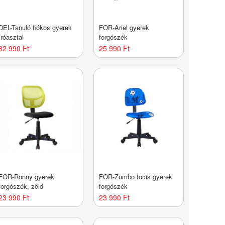
DEL-Tanuló fiókos gyerek
FOR-Ariel gyerek
íróasztal
forgószék
32 990 Ft
25 990 Ft
FOR-Ronny gyerek
FOR-Zumbo focis gyerek
forgószék, zöld
forgószék
23 990 Ft
23 990 Ft