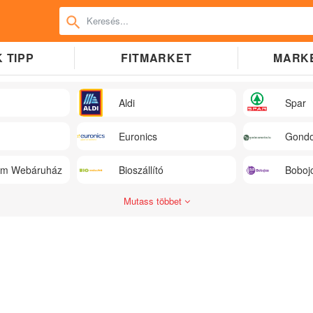
 TIPP
FITMARKET
MARK
Aldi
Spar
Euronics
Gondo
üm Webáruház
Bioszállító
Boboj
Mutass többet