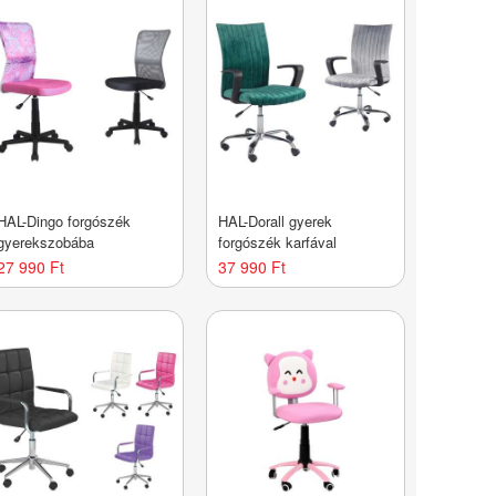
HAL-Dingo forgószék
HAL-Dorall gyerek
gyerekszobába
forgószék karfával
27 990 Ft
37 990 Ft