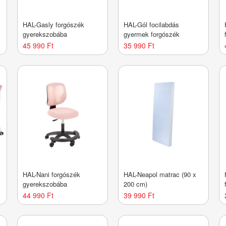
HAL-Gasly forgószék
HAL-Gól focilabdás
gyerekszobába
gyermek forgószék
45 990 Ft
35 990 Ft
HAL-Nani forgószék
HAL-Neapol matrac (90 x
gyerekszobába
200 cm)
44 990 Ft
39 990 Ft