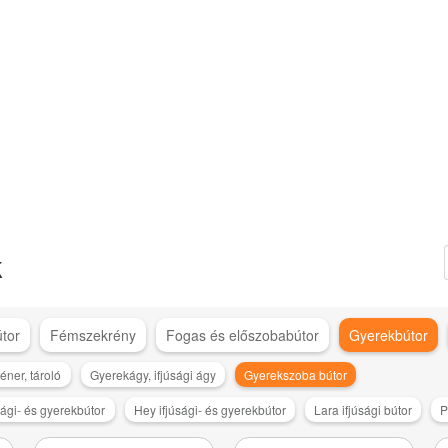
k
tor
Fémszekrény
Fogas és előszobabútor
Gyerekbútor
éner, tároló
Gyerekágy, ifjúsági ágy
Gyerekszoba bútor
sági- és gyerekbútor
Hey ifjúsági- és gyerekbútor
Lara ifjúsági bútor
P