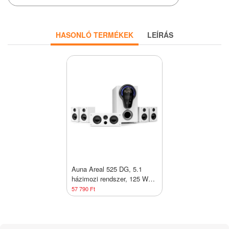
HASONLÓ TERMÉKEK
LEÍRÁS
Auna Areal 525 DG, 5.1
házimozi rendszer, 125 W
RMS, optikai bemenet, BT,
57 790 Ft
USB, SD, AUX, távirányító