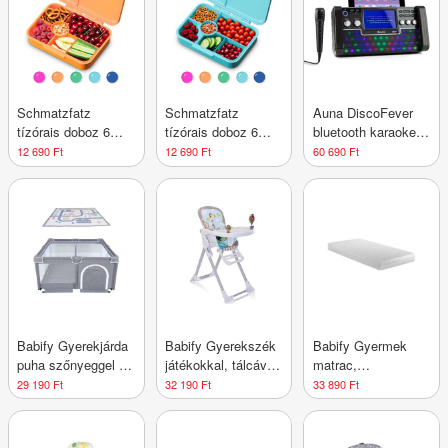
Schmatzfatz
Schmatzfatz
Auna DiscoFever
tízórais doboz 6
tízórais doboz 6
bluetooth karaoke
rekesszel
rekesszel
rendszer, LED 7''
12 690 Ft
12 690 Ft
60 690 Ft
TFT kijelző, CD,
USB, fekete
Babify Gyerekjárda
Babify Gyerekszék
Babify Gyermek
puha szőnyeggel és
játékokkal, tálcával
matrac,
csúszásgátló
és állítható
viszkoelasztikus,
29 190 Ft
32 190 Ft
33 890 Ft
járókával, beltéri és
lábtartóval (max.
huzattal, 120 x 60
kültéri használatra
110 karakter)
cm, fehér
is alkalmas,