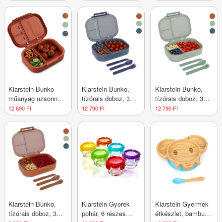
használatra
Klarstein Bunko
Klarstein Bunko,
Klarstein Bunko,
műanyag uzsonnás
tízórais doboz, 3
tízórais doboz, 3
doboz 3 rekesszel
rekesz, 3 részes
rekesz, 3 részes
12 690 Ft
12 790 Ft
12 790 Ft
evőeszköz
evőeszköz
Méretek: kb. 21 x
Méretek: kb. 21 x
14,5 x 5,5 cm (Sz x
14,5 x 5,5 cm (Sz x
M x M)
M x M)
Klarstein Bunko,
Klarstein Gyerek
Klarstein Gyermek
tízórais doboz, 3
pohár, 6 részes
étkészlet, bambusz