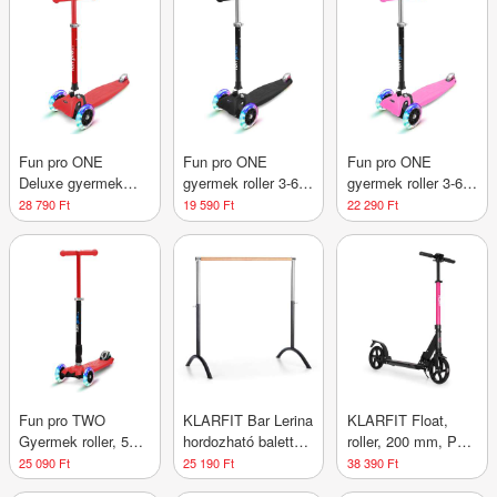
kompakt, halvány
kg-ig állítható
szürke
magasságú
Fun pro ONE
Fun pro ONE
Fun pro ONE
Deluxe gyermek
gyermek roller 3-6
gyermek roller 3-6
roller 3-6 éves korig
éves korig LED
éves korig LED
28 790 Ft
19 590 Ft
22 290 Ft
LED kerekek
kerekek
kerekek
összecsukható 50
összecsukható 50
összecsukható 50
kg-ig állítható
kg-ig állítható
kg-ig állítható
magasságú
magasságú
magasságú
Fun pro TWO
KLARFIT Bar Lerina
KLARFIT Float,
Gyermek roller, 5
hordozható balett
roller, 200 mm, PU
évtől, LED kerekek,
rúd, 110x113 cm,
kerekek, ABAC 7,
25 090 Ft
25 190 Ft
38 390 Ft
80 kg,
állítható magasság,
AS-soft grips