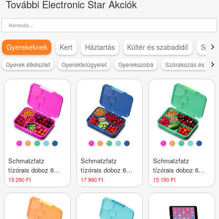
További Electronic Star Akciók
Gyerekeknek
Kert
Háztartás
Kültér és szabadidő
Sport
Gyerek étkészlet
Gyerekfelügyelet
Gyerekszoba
Szórakozás és szab
Schmatzfatz
Schmatzfatz
Schmatzfatz
tízórais doboz 6
tízórais doboz 6
tízórais doboz 6
rekesszel
rekesszel
rekesszel
15 290 Ft
17 990 Ft
15 190 Ft