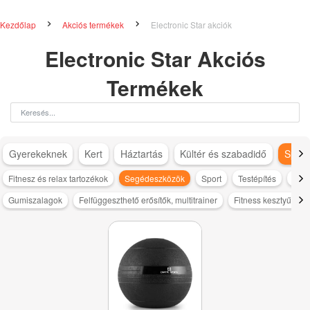
Kezdőlap
Akciós termékek
Electronic Star akciók
Electronic Star Akciós
Termékek
Gyerekeknek
Kert
Háztartás
Kültér és szabadidő
Sport
Fitnesz és relax tartozékok
Segédeszközök
Sport
Testépítés
Trén
Gumiszalagok
Felfüggeszthető erősítők, multitrainer
Fitness kesztyűk