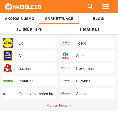
AKCIÓS ÚJSÁG
MARKETPLACE
BLOG
TERMÉK TIPP
FITMARKET
Lidl
Tesco
Aldi
Spar
Auchan
Rossmann
Praktiker
Euronics
Gondozásmentes.hu
Alensa
Mutass többet