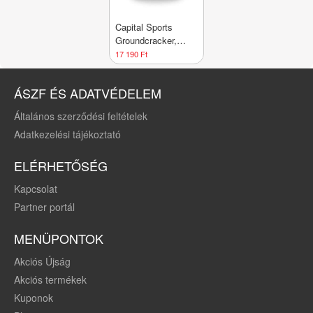
Capital Sports
Groundcracker,
fekete, 15 kg,
17 190 Ft
slamball, gumi
ÁSZF ÉS ADATVÉDELEM
Általános szerződési feltételek
Adatkezelési tájékoztató
ELÉRHETŐSÉG
Kapcsolat
Partner portál
MENÜPONTOK
Akciós Újság
Akciós termékek
Kuponok