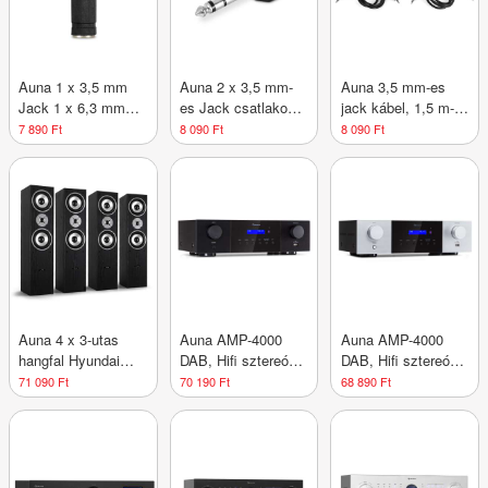
Auna 1 x 3,5 mm
Auna 2 x 3,5 mm-
Auna 3,5 mm-es
Jack 1 x 6,3 mm
es Jack csatlakozó
jack kábel, 1,5 m-
Jack adapterhez
1 x 6,3 mm Jack
es hossz, 2
7 890 Ft
8 090 Ft
8 090 Ft
adapterhez
darab/szett
Auna 4 x 3-utas
Auna AMP-4000
Auna AMP-4000
hangfal Hyundai
DAB, Hifi sztereó
DAB, Hifi sztereó
Multicav, hi-fi, 1000
erősítő, DAB+
erősítő, DAB+
71 090 Ft
70 190 Ft
68 890 Ft
W
rádió, USB,
rádió, USB,
távirányító, LED
távirányító, LED
kijelző
kijelző