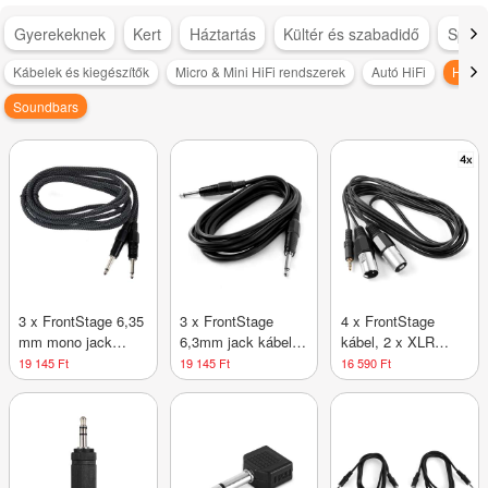
Gyerekeknek
Kert
Háztartás
Kültér és szabadidő
Sport
Kábelek és kiegészítők
Micro & Mini HiFi rendszerek
Autó HiFi
Házim
Soundbars
3 x FrontStage 6,35
3 x FrontStage
4 x FrontStage
mm mono jack
6,3mm jack kábel,
kábel, 2 x XLR
kábel, 3 m, textil
3 m, mono
male 1 x 3,5mm-res
19 145 Ft
19 145 Ft
16 590 Ft
szövet bevonat,
jackre, 30cm
fekete-fehér