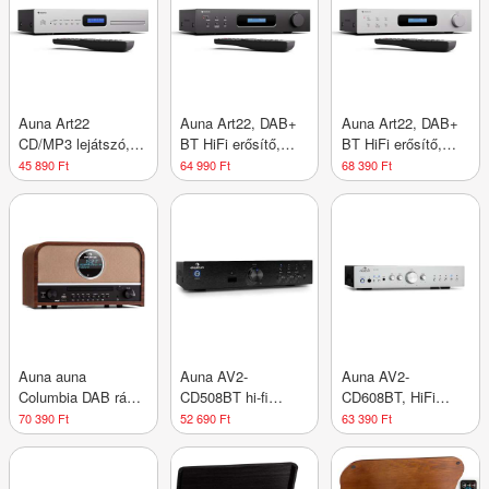
Auna Art22
Auna Art22, DAB+
Auna Art22, DAB+
CD/MP3 lejátszó,
BT HiFi erősítő,
BT HiFi erősítő,
HiFi lejátszó, CD,
DAB+/FM rádió
DAB+/FM rádió
45 890 Ft
64 990 Ft
68 390 Ft
CD-R/RW, CD-MP3,
erősítő
erősítő
Kijelző, Távirányító
Auna auna
Auna AV2-
Auna AV2-
Columbia DAB rádió
CD508BT hi-fi
CD608BT, HiFi
60 W CD-lejátszó
erősítő, fekete,
sztereo erősítő, 4 x
70 390 Ft
52 690 Ft
63 390 Ft
DAB+/FM tuner
AUX, bluetooth
100 W RMS, BT,
USB felvétel
digitális optikai
Bluetooth
bemenet