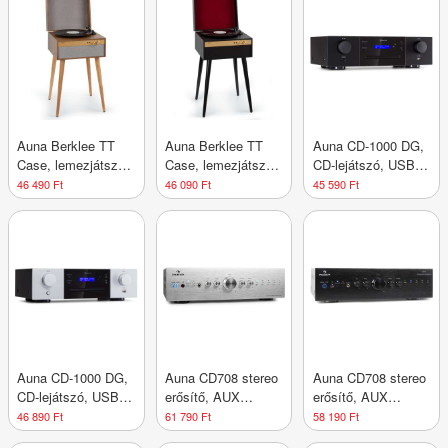
Auna Berklee TT
Auna Berklee TT
Auna CD-1000 DG,
Case, lemezjátszó,
Case, lemezjátszó,
CD-lejátszó, USB,
szíjhajtás, 33 1/3
szíjhajtás, 33 1/3
MP3, távirányító,
46 490 Ft
46 090 Ft
45 590 Ft
és 45 fordulat/perc,
és 45 fordulat/perc,
LED kijelző,
sztereó
sztereó
alumínium
hangszórók, fa
hangszórók, fa
Auna CD-1000 DG,
Auna CD708 stereo
Auna CD708 stereo
CD-lejátszó, USB,
erősítő, AUX
erősítő, AUX
MP3, távirányító,
phono, ezüst, 600
phono, fekete, 600
46 890 Ft
61 790 Ft
58 190 Ft
LED kijelző,
W
W