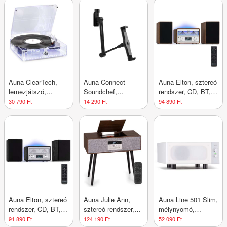
alumínium
Auna ClearTech,
Auna Connect
Auna Elton, sztereó
lemezjátszó,
Soundchef,
rendszer, CD, BT,
33/45/78 rpm,
tablettartó, 13-22
MP3, DAB+, FM
30 790 Ft
14 290 Ft
94 890 Ft
Bluetooth, sztereó
cm, alumínium, 5
rádió, VU mérő,
hangszórók
csukló, fekete
háttérvilágítás
Auna Elton, sztereó
Auna Julie Ann,
Auna Line 501 Slim,
rendszer, CD, BT,
sztereó rendszer,
mélynyomó,
MP3, DAB+, FM
CD, BT, USB,
basszusreflex,
91 890 Ft
124 190 Ft
52 090 Ft