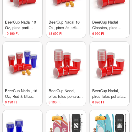
BeerCup Nadal 10
BeerCup Nadal 16
BeerCup Nadal
Oz, piros parti
Oz, piros és kék
Classics, piros
poharak, US-
party pohár készlet,
party poharak, 16
10 190 Ft
18 690 Ft
6 990 Ft
College Style, 295
két szín, mellékelve
oz, 473ml, poharak,
ml,
labdácskák és
újrahasznosítható,
újrafelhasználható
szabályzat
robusztus
BeerCup Nadal, 16
BeerCup Nadal,
BeerCup Nadal,
Oz, Red & Blue
piros feles poharak,
piros feles poharak,
Party Pack,
2 Oz, 50 ml,
2 Oz, 50 ml,
9 190 Ft
8 190 Ft
6 890 Ft
poharak, két
poharak alkoholra,
poharak alkoholra,
színben, labdákkal
újrafelhasználható,
újrafelhasználható,
és szabályokkal
robusztus
robusztus