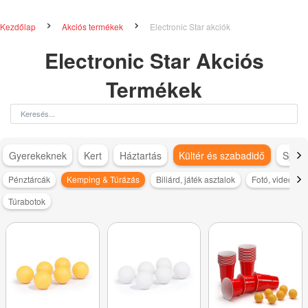
Kezdőlap
Akciós termékek
Electronic Star akciók
Electronic Star Akciós
Termékek
Gyerekeknek
Kert
Háztartás
Kültér és szabadidő
Sport
Pénztárcák
Kemping & Túrázás
Biliárd, játék asztalok
Fotó, videó
Túrabotok