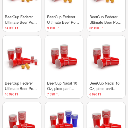
BeerCup Federer
BeerCup Federer
BeerCup Federer
Ultimate Beer Pong
Ultimate Beer Pong
Ultimate Beer Pong
party csomag, Red
party csomag, Red
party csomag, Red
14 390 Ft
9 490 Ft
32 490 Ft
Cups, Shot Cups,
Cups, Shot Cups,
Cups, Shot Cups,
labdákkal
labdákkal
labdákkal
BeerCup Federer
BeerCup Nadal 10
BeerCup Nadal 10
Ultimate Beer Pong
Oz, piros parti
Oz, piros parti
party csomag, Red
poharak, amerikai
poharak, US-
16 990 Ft
7 390 Ft
6 990 Ft
Cups, Shot Cups,
egyetemi stílusban,
College Style, 295
labdákkal
295 ml,
ml,
újrafelhasználható
újrafelhasználható