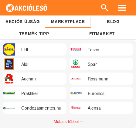
AKCIÓS ÚJSÁG
MARKETPLACE
BLOG
TERMÉK TIPP
FITMARKET
Lidl
Tesco
Aldi
Spar
Auchan
Rossmann
Praktiker
Euronics
Gondozásmentes.hu
Alensa
Mutass többet