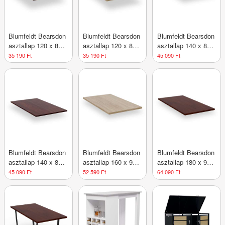
Blumfeldt Bearsdon
Blumfeldt Bearsdon
Blumfeldt Bearsdon
asztallap 120 x 80
asztallap 120 x 80
asztallap 140 x 80
cm konyhához és
cm konyhához és
cm konyhába és
35 190 Ft
35 190 Ft
45 090 Ft
étkezőhöz,
étkezőhöz, Tartós
étkezőbe,
Robusztus rétegelt
rétegelt fa
Robusztus rétegelt
lemez
fa
Blumfeldt Bearsdon
Blumfeldt Bearsdon
Blumfeldt Bearsdon
asztallap 140 x 80
asztallap 160 x 90
asztallap 180 x 90
cm konyhához és
cm konyhához és
cm konyhához és
45 090 Ft
52 590 Ft
64 090 Ft
étkezőhöz, Tartós
étkezőhöz,
étkezőhöz, Tartós
rétegelt fa
Strapabíró rétegelt
rétegelt fa
lemez