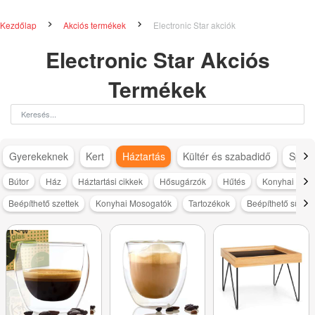
Kezdőlap
Akciós termékek
Electronic Star akciók
Electronic Star Akciós
Termékek
Gyerekeknek
Kert
Háztartás
Kültér és szabadidő
Sport
Bútor
Ház
Háztartási cikkek
Hősugárzók
Hűtés
Konyhai kisg
Beépíthető szettek
Konyhai Mosogatók
Tartozékok
Beépíthető sütő