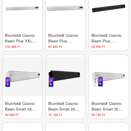
Blumfeldt Cosmic
Blumfeldt Cosmic
Blumfeldt Cosmic
Beam Plus XXL,
Beam Plus,
Beam Plus,
infravörös
infravörös
infravörös terasz
100 989 Ft
85 490 Ft
65 990 Ft
hősugárzó, 3000 W,
hősugárzó, 2400 W,
hősugárzó, 2400 W,
távirányító, fehér
távirányító, fehér
távirányító, fekete
Blumfeldt Cosmic
Blumfeldt Cosmic
Blumfeldt Cosmic
Beam Smart 24,
Beam Smart 24,
Beam Smart 30,
infravörös
infravörös
infravörös
90 689 Ft
76 190 Ft
99 190 Ft
hősugárzó, 2400 W,
hősugárzó, 2400 W,
hősugárzó, 3000 W,
vezérlés
vezérlés
vezérlés