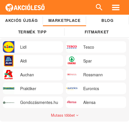
AKCIÓS ÚJSÁG
MARKETPLACE
BLOG
TERMÉK TIPP
FITMARKET
Lidl
Tesco
Aldi
Spar
Auchan
Rossmann
Praktiker
Euronics
Gondozásmentes.hu
Alensa
Mutass többet