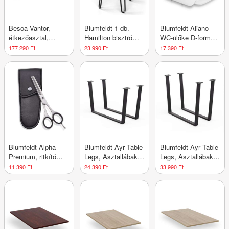
Besoa Vantor,
Blumfeldt 1 db.
Blumfeldt Aliano
étkezőasztal,
Hamilton bisztró
WC-ülőke D-forma,
akácfa,
szék Ø33 cm Fa
lassú záródás,
177 290 Ft
23 990 Ft
17 390 Ft
vaskonstrukció, 175
acélkeret
antibakteriális
x 78 x 90 cm, fa
Blumfeldt Alpha
Blumfeldt Ayr Table
Blumfeldt Ayr Table
Premium, ritkító
Legs, Asztallábak
Legs, Asztallábak
olló, extra éles,
62 x 43 cm, fém
82 x 72 cm, fém
11 390 Ft
24 390 Ft
33 990 Ft
egyoldalas
mikrofogazású,
tokkal