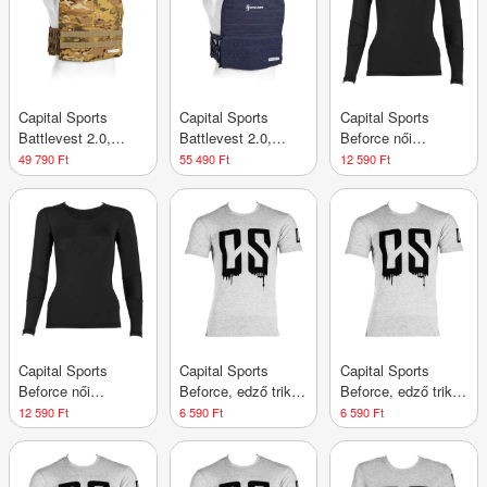
Capital Sports
Capital Sports
Capital Sports
Battlevest 2.0,
Battlevest 2.0,
Beforce női
súlymellény, 2 x
súlymellény, 2 x
kompressziós póló,
49 790 Ft
55 490 Ft
12 590 Ft
8,75 lbs (4,0 kg)
8,75 lbs (4,0 kg)
edző póló, S
súly, camo
súly, kék
Capital Sports
Capital Sports
Capital Sports
Beforce női
Beforce, edző trikó,
Beforce, edző trikó,
kompressziós póló,
férfi, L méret,
férfi, M méret,
12 590 Ft
6 590 Ft
6 590 Ft
edző póló, XS
szürke
szürke