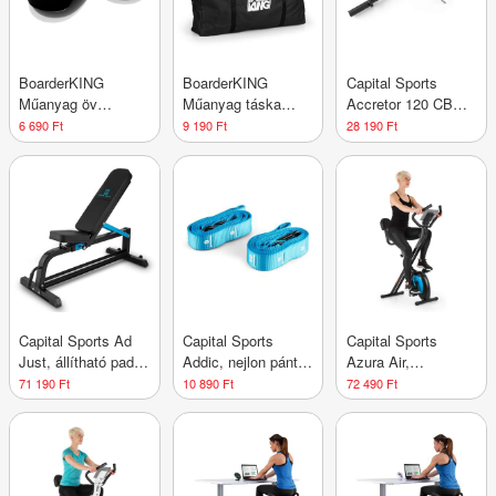
BoarderKING
BoarderKING
Capital Sports
Műanyag öv
Műanyag táska
Accretor 120 CBO
egyensúlyozó
egyensúlyozó
Curlbar, EZ-rúd,
6 690 Ft
9 190 Ft
28 190 Ft
deszkához, beltéri
deszkára, benti
görbített rúd, 120
deszkához,
deszkára, műanyag
cm / 50 mm, max.
műanyag
272 kg, acél, fekete
hengerekhez, 2 db
Capital Sports Ad
Capital Sports
Capital Sports
Just, állítható pad,
Addic, nejlon pánt,
Azura Air,
300 kg-ig, acél,
szalag, 2 darab,
szobabicikli, otthoni
71 190 Ft
10 890 Ft
72 490 Ft
fekete
készlet, karabiner
edzőgép, X-bike,
horog,
SilentBelt,
versenyszabvány,
mágneses
kék
ellenállás,
összecsukható