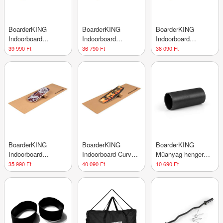
BoarderKING
BoarderKING
BoarderKING
Indoorboard
Indoorboard
Indoorboard
Classic,
Classic,
Classic,
39 990 Ft
36 790 Ft
38 090 Ft
egyensúlyozó
egyensúlyozó
egyensúlyozó
deszka, alátét,
deszka, alátét,
deszka, alátét,
henger, fa / parafa,
henger, fa / parafa,
henger, fa / parafa,
piros
piros
piros
BoarderKING
BoarderKING
BoarderKING
Indoorboard
Indoorboard Curved,
Műanyag henger
Classic,
egyensúlyozó
egyensúlyozó
35 990 Ft
40 090 Ft
10 690 Ft
egyensúlyozó
deszka, alátét,
deszkához, beltéri,
deszka, alátét,
henger, fa/parafa
műanyag
henger, fa / parafa,
piros