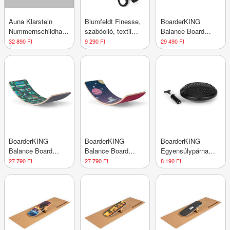
Auna Klarstein
Blumfeldt Finesse,
BoarderKING
Nummernschildhalter
szabóolló, textil
Balance Board
mit Rückfahrkamera
olló, extra éles,
Kids, csúszásgátló
32 890 Ft
9 290 Ft
29 490 Ft
hosszú élettartam,
filc borítással, 3
tokkal együtt
éves kortól
BoarderKING
BoarderKING
BoarderKING
Balance Board
Balance Board
Egyensúlypárna
Kids, csúszásgátló
Kids, csúszásgátló
egyensúlyozó
27 790 Ft
27 790 Ft
8 190 Ft
filc borítással, 3
filc borítással, 3
deszkához,
éves kortól
éves kortól
üléspárna, az
egyensúly
erősítéséhez,
műanyag, szivattyú