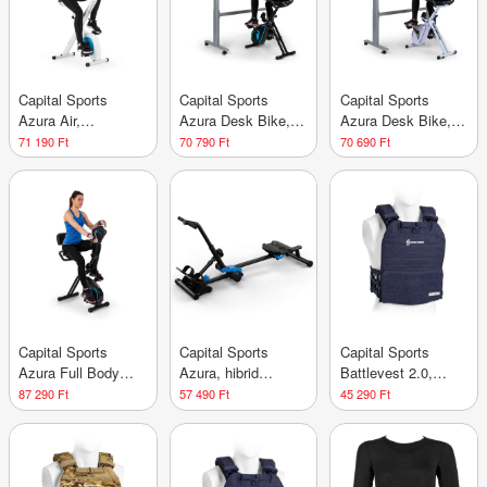
Capital Sports
Capital Sports
Capital Sports
Azura Air,
Azura Desk Bike,
Azura Desk Bike,
szobabicikli, otthoni
házi szobabicikli,
házi szobabicikli,
71 190 Ft
70 790 Ft
70 690 Ft
edzőgép, X-bike,
otthoni edzőgép,
otthoni edzőgép,
SilentBelt,
szobakerékpár,
szobakerékpár,
mágneses
lendkerék 7,5 kg,
lendkerék 7,5 kg,
ellenállás,
szíjmeghajtás
szíjmeghajtás
összecsukható
Capital Sports
Capital Sports
Capital Sports
Azura Full Body
Azura, hibrid
Battlevest 2.0,
Comfort, házi
evezőgép, hasprés
súlymellény, 2 x 2
87 290 Ft
57 490 Ft
45 290 Ft
szobabicikli, otthoni
2 az 1-ben, 12
súly 5,75 (2,6) és
edzőgép, handbike,
fokozatú ellenállás,
8,75 lbs (4,0 kg),
lendkerék 7,5 kg,
acél
kék
szíjmeghajtás