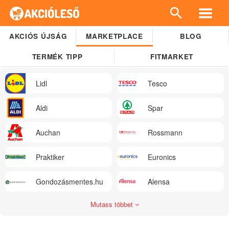
AKCIÓS ÚJSÁG
MARKETPLACE
BLOG
TERMÉK TIPP
FITMARKET
Lidl
Tesco
Aldi
Spar
Auchan
Rossmann
Praktiker
Euronics
Gondozásmentes.hu
Alensa
Mutass többet