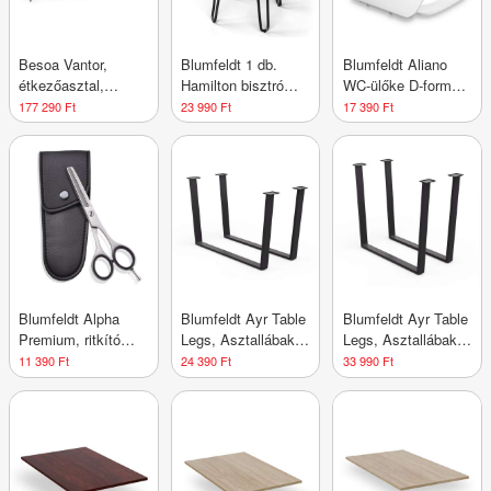
Besoa Vantor,
Blumfeldt 1 db.
Blumfeldt Aliano
étkezőasztal,
Hamilton bisztró
WC-ülőke D-forma,
akácfa,
szék Ø33 cm Fa
lassú záródás,
177 290 Ft
23 990 Ft
17 390 Ft
vaskonstrukció, 175
acélkeret
antibakteriális
x 78 x 90 cm, fa
Blumfeldt Alpha
Blumfeldt Ayr Table
Blumfeldt Ayr Table
Premium, ritkító
Legs, Asztallábak
Legs, Asztallábak
olló, extra éles,
62 x 43 cm, fém
82 x 72 cm, fém
11 390 Ft
24 390 Ft
33 990 Ft
egyoldalas
mikrofogazású,
tokkal