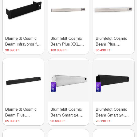
időzítő
Blumfeldt Cosmic
Blumfeldt Cosmic
Blumfeldt Cosmic
Beam infravörös fali
Beam Plus XXL,
Beam Plus,
fűtőtest, kültérre, 5
infravörös
infravörös
98 690 Ft
100 989 Ft
85 490 Ft
és 50 fok között,
hősugárzó, 3000 W,
hősugárzó, 2400 W,
IP44, 25 m²-ig
távirányító, fehér
távirányító, fehér
Blumfeldt Cosmic
Blumfeldt Cosmic
Blumfeldt Cosmic
Beam Plus,
Beam Smart 24,
Beam Smart 24,
infravörös terasz
infravörös
infravörös
65 990 Ft
90 689 Ft
76 190 Ft
hősugárzó, 2400 W,
hősugárzó, 2400 W,
hősugárzó, 2400 W,
távirányító, fekete
vezérlés
vezérlés