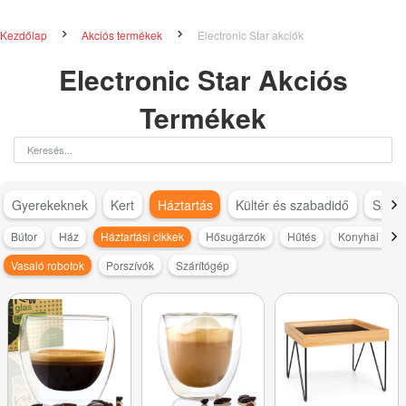
Kezdőlap
Akciós termékek
Electronic Star akciók
Electronic Star Akciós
Termékek
Gyerekeknek
Kert
Háztartás
Kültér és szabadidő
Sport
Bútor
Ház
Háztartási cikkek
Hősugárzók
Hűtés
Konyhai kisg
Vasaló robotok
Porszívók
Szárítógép