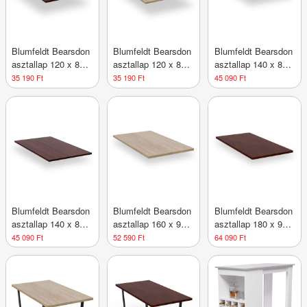
Blumfeldt Bearsdon
Blumfeldt Bearsdon
Blumfeldt Bearsdon
asztallap 120 x 80
asztallap 120 x 80
asztallap 140 x 80
cm konyhához és
cm konyhához és
cm konyhába és
35 190 Ft
35 190 Ft
45 090 Ft
étkezőhöz,
étkezőhöz, Tartós
étkezőbe,
Robusztus rétegelt
rétegelt fa
Robusztus rétegelt
lemez
fa
Blumfeldt Bearsdon
Blumfeldt Bearsdon
Blumfeldt Bearsdon
asztallap 140 x 80
asztallap 160 x 90
asztallap 180 x 90
cm konyhához és
cm konyhához és
cm konyhához és
45 090 Ft
52 590 Ft
64 090 Ft
étkezőhöz, Tartós
étkezőhöz,
étkezőhöz, Tartós
rétegelt fa
Strapabíró rétegelt
rétegelt fa
lemez