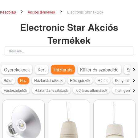
Kezdőlap
Akciós termékek
Electronic Star akciók
Electronic Star Akciós
Termékek
Gyerekeknek
Kert
Háztartás
Kültér és szabadidő
Sport
Bútor
Ház
Háztartási cikkek
Hősugárzók
Hűtés
Konyhai kisg
Füstérzékelők
Háztartási eszközök
Időjárás állomások
Intelligens v