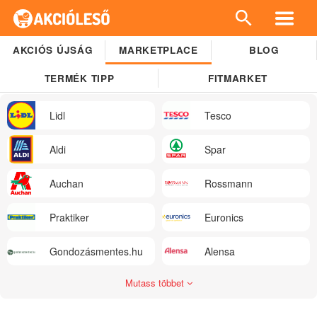
AKCIÓS ÚJSÁG
MARKETPLACE
BLOG
TERMÉK TIPP
FITMARKET
Lidl
Tesco
Aldi
Spar
Auchan
Rossmann
Praktiker
Euronics
Gondozásmentes.hu
Alensa
Mutass többet