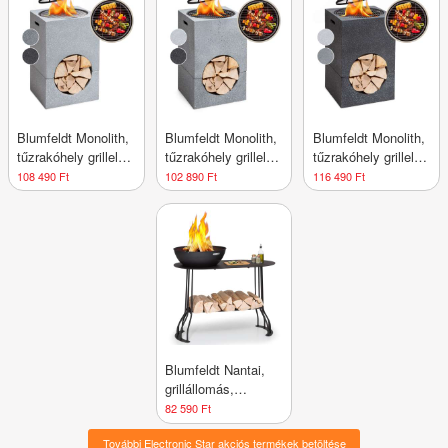
Blumfeldt Monolith,
Blumfeldt Monolith,
Blumfeldt Monolith,
tűzrakóhely grillel,
tűzrakóhely grillel,
tűzrakóhely grillel,
MGO és acél fedél,
MGO és acél fedél,
MGO és acél fedél,
108 490 Ft
102 890 Ft
116 490 Ft
szikrafogó
szikrafogó
szikrafogó
Blumfeldt Nantai,
grillállomás,
tűzrakóhely: Ø 50
82 590 Ft
cm, grillrács: Ø 48
További Electronic Star akciós termékek betöltése
cm, asztali kivitel