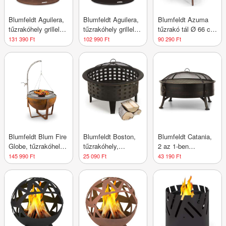
Blumfeldt Aguilera,
Blumfeldt Aguilera,
Blumfeldt Azuma
tűzrakóhely grillel,
tűzrakóhely grillel,
tűzrakó tál Ø 66 cm
Ø 65 cm, fatároló,
Ø 65 cm, fatároló,
2 mm faszén- és
131 390 Ft
102 990 Ft
90 290 Ft
acél
acél
grillrács esővédő
huzattal és
parázskaparóval
Blumfeldt Blum Fire
Blumfeldt Boston,
Blumfeldt Catania,
Globe, tűzrakóhely
tűzrakóhely,
2 az 1-ben
grillel, Ø 60cm, acél
tűzhely, Ø60 cm,
tűzrakóhely, Ø
145 990 Ft
25 090 Ft
43 190 Ft
acél, befeketített
80cm szikrafogó, Ø
70cm grill, acél,
antik hatás