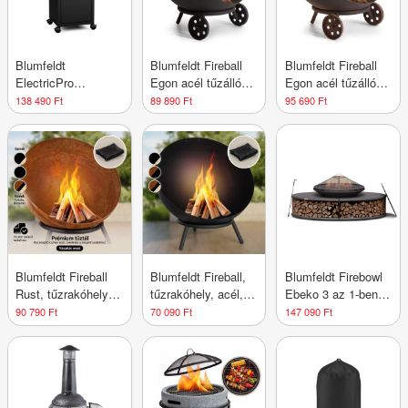
Blumfeldt
Blumfeldt Fireball
Blumfeldt Fireball
ElectricPro
Egon acél tűzálló
Egon acél tűzálló
elektromos grill,
tál kertbe Ø66 cm
tál kertbe Ø66 cm
138 490 Ft
89 890 Ft
95 690 Ft
Nagy teljesítményű,
grill esővédővel
grill esővédővel
Összecsukható
oldalasztalok,
Beépített hőmérő
Blumfeldt Fireball
Blumfeldt Fireball,
Blumfeldt Firebowl
Rust, tűzrakóhely,
tűzrakóhely, acél,
Ebeko 3 az 1-ben,
Ø 60 cm,
összecsukható,
grillsütőként vagy
90 790 Ft
70 090 Ft
147 090 Ft
kidönthető rostély,
kertbe vagy
asztalként is
rozsdás megjelenés
teraszra, Ø 66 cm
használható,
grillrács +
szikravédő