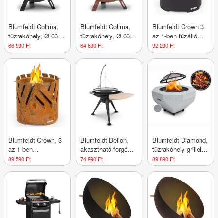
Blumfeldt Colima,
Blumfeldt Colima,
Blumfeldt Crown 3
tűzrakóhely, Ø 66
tűzrakóhely, Ø 66
az 1-ben tűzálló
cm, gömb alakú,
cm, gömb alakú,
tűzmedence Ø 46
66 990 Ft
64 890 Ft
92 290 Ft
faszénrács,
faszénrács,
cm, víz- és
hamutartó
hamutartó
fagyálló, grillezőlap,
grillrács,
bambuszlap
Blumfeldt Crown, 3
Blumfeldt Delion,
Blumfeldt Diamond,
az 1-ben
akasztható forgó
tűzrakóhely grillel,
tűzrakóhely, Ø 46
grill, tűzrakóhely, Ø
MGO és acél fedél,
89 590 Ft
74 990 Ft
89 890 Ft
cm, víz- és
70 cm, hosszú
szikrafogó
fagyálló, grilllap,
állvány,
grillrács,
rozsdamentes acél
bambuszlap