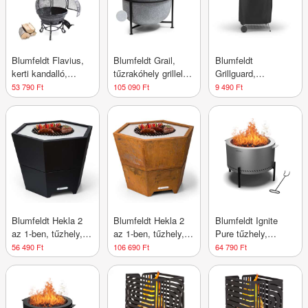
Blumfeldt Flavius,
Blumfeldt Grail,
Blumfeldt
kerti kandalló,
tűzrakóhely grillel,
Grillguard,
öntvény, 140 cm,
MGO és acél fedél,
védőfedél kerek
53 790 Ft
105 090 Ft
9 490 Ft
ezüst
szikrafogó
grillekhez, Ø 70 cm-
ig, UV-álló, fogantyú
Blumfeldt Hekla 2
Blumfeldt Hekla 2
Blumfeldt Ignite
az 1-ben, tűzhely, Ø
az 1-ben, tűzhely, Ø
Pure tűzhely,
60 cm, víz- és
60 cm, víz- és
alacsony füstölés,
56 490 Ft
106 690 Ft
64 790 Ft
fagyálló, grill-lap,
fagyálló, grill-lap,
grillrács,
grillrács
grillrács
rozsdamentes acél,
hordozható,
esővédő fedél,