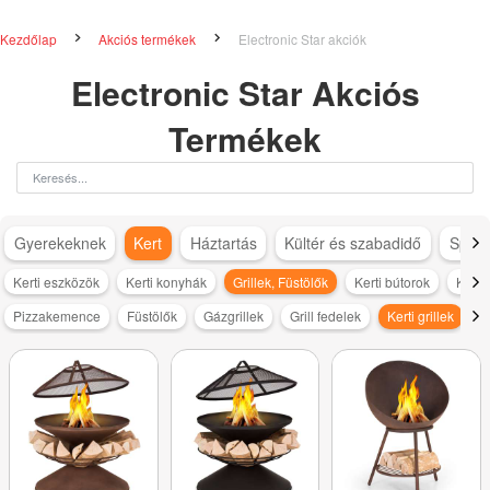
Kezdőlap
Akciós termékek
Electronic Star akciók
Electronic Star Akciós
Termékek
Gyerekeknek
Kert
Háztartás
Kültér és szabadidő
Sport
Kerti eszközök
Kerti konyhák
Grillek, Füstölők
Kerti bútorok
Kerti
Pizzakemence
Füstölők
Gázgrillek
Grill fedelek
Kerti grillek
K