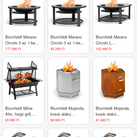
87 cm
87 cm
87 cm
Blumfeldt Merano
Blumfeldt Merano
Blumfeldt Merano
Circolo 3 az 1-ben,
Circolo 3 az 1-ben,
Circolo L,
tűzrakóhely grill
tűzrakóhely grill
tűzrakóhely 3 az 1-
177 590 Ft
83 290 Ft
102 490 Ft
funkcióval,
funkcióval,
ben, használható
használható
használható
asztalként, 122 x
asztalként, 87 cm-
asztalként, 87 cm-
87 cm
es átmérő
es átmérő
Blumfeldt Milos
Blumfeldt Mojanda,
Blumfeldt Mojanda,
Alto, forgó grill,
kosár alakú
kosár alakú
tűzálló
tűzrakóhely,
tűzrakóhely,
65 990 Ft
68 890 Ft
61 690 Ft
acélszerkezet, fa
füstmentes, stabil,
füstmentes, stabil,
rekesz
piszkavas, esővédő
piszkavas, esővédő