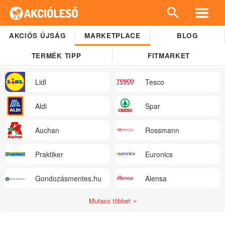
AKCIÓS ÚJSÁG
MARKETPLACE
BLOG
TERMÉK TIPP
FITMARKET
Lidl
Tesco
Aldi
Spar
Auchan
Rossmann
Praktiker
Euronics
Gondozásmentes.hu
Alensa
Mutass többet