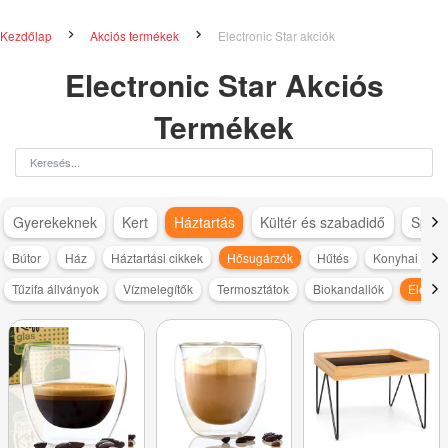
Kezdőlap
Akciós termékek
Electronic Star akciók
Electronic Star Akciós
Termékek
Gyerekeknek
Kert
Háztartás
Kültér és szabadidő
Sport
Bútor
Ház
Háztartási cikkek
Hősugárzók
Hűtés
Konyhai kisg
Tűzifa állványok
Vízmelegítők
Termosztátok
Biokandallók
Elektr