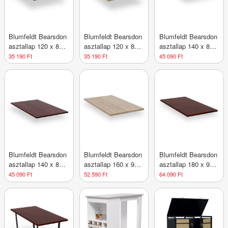
Blumfeldt Bearsdon
Blumfeldt Bearsdon
Blumfeldt Bearsdon
asztallap 120 x 80
asztallap 120 x 80
asztallap 140 x 80
cm konyhához és
cm konyhához és
cm konyhába és
35 190 Ft
35 190 Ft
45 090 Ft
étkezőhöz,
étkezőhöz, Tartós
étkezőbe,
Robusztus rétegelt
rétegelt fa
Robusztus rétegelt
lemez
fa
Blumfeldt Bearsdon
Blumfeldt Bearsdon
Blumfeldt Bearsdon
asztallap 140 x 80
asztallap 160 x 90
asztallap 180 x 90
cm konyhához és
cm konyhához és
cm konyhához és
45 090 Ft
52 590 Ft
64 090 Ft
étkezőhöz, Tartós
étkezőhöz,
étkezőhöz, Tartós
rétegelt fa
Strapabíró rétegelt
rétegelt fa
lemez