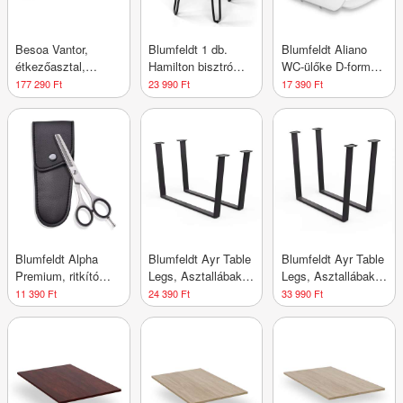
Besoa Vantor,
Blumfeldt 1 db.
Blumfeldt Aliano
étkezőasztal,
Hamilton bisztró
WC-ülőke D-forma,
akácfa,
szék Ø33 cm Fa
lassú záródás,
177 290 Ft
23 990 Ft
17 390 Ft
vaskonstrukció, 175
acélkeret
antibakteriális
x 78 x 90 cm, fa
Blumfeldt Alpha
Blumfeldt Ayr Table
Blumfeldt Ayr Table
Premium, ritkító
Legs, Asztallábak
Legs, Asztallábak
olló, extra éles,
62 x 43 cm, fém
82 x 72 cm, fém
11 390 Ft
24 390 Ft
33 990 Ft
egyoldalas
mikrofogazású,
tokkal