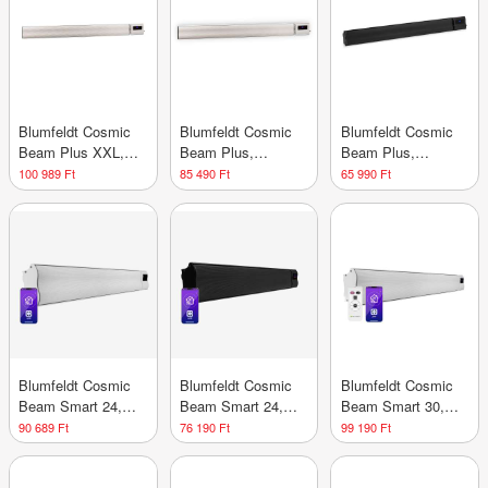
Blumfeldt Cosmic
Blumfeldt Cosmic
Blumfeldt Cosmic
Beam Plus XXL,
Beam Plus,
Beam Plus,
infravörös
infravörös
infravörös terasz
100 989 Ft
85 490 Ft
65 990 Ft
hősugárzó, 3000 W,
hősugárzó, 2400 W,
hősugárzó, 2400 W,
távirányító, fehér
távirányító, fehér
távirányító, fekete
Blumfeldt Cosmic
Blumfeldt Cosmic
Blumfeldt Cosmic
Beam Smart 24,
Beam Smart 24,
Beam Smart 30,
infravörös
infravörös
infravörös
90 689 Ft
76 190 Ft
99 190 Ft
hősugárzó, 2400 W,
hősugárzó, 2400 W,
hősugárzó, 3000 W,
vezérlés
vezérlés
vezérlés