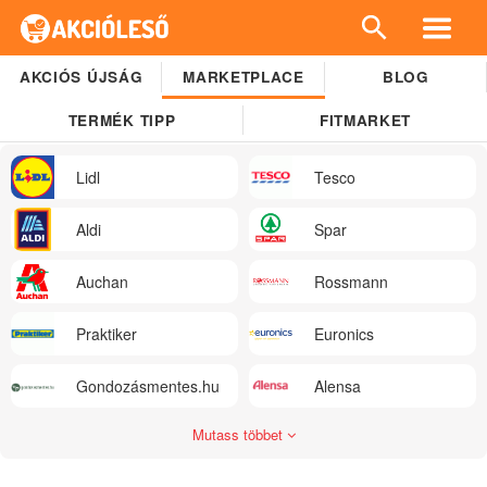
AKCIÓS ÚJSÁG
MARKETPLACE
BLOG
TERMÉK TIPP
FITMARKET
Lidl
Tesco
Aldi
Spar
Auchan
Rossmann
Praktiker
Euronics
Gondozásmentes.hu
Alensa
Mutass többet