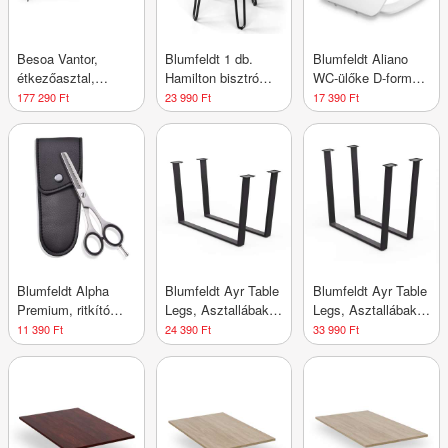
Besoa Vantor,
Blumfeldt 1 db.
Blumfeldt Aliano
étkezőasztal,
Hamilton bisztró
WC-ülőke D-forma,
akácfa,
szék Ø33 cm Fa
lassú záródás,
177 290 Ft
23 990 Ft
17 390 Ft
vaskonstrukció, 175
acélkeret
antibakteriális
x 78 x 90 cm, fa
Blumfeldt Alpha
Blumfeldt Ayr Table
Blumfeldt Ayr Table
Premium, ritkító
Legs, Asztallábak
Legs, Asztallábak
olló, extra éles,
62 x 43 cm, fém
82 x 72 cm, fém
11 390 Ft
24 390 Ft
33 990 Ft
egyoldalas
mikrofogazású,
tokkal