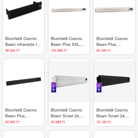
időzítő
Blumfeldt Cosmic
Blumfeldt Cosmic
Blumfeldt Cosmic
Beam infravörös fali
Beam Plus XXL,
Beam Plus,
fűtőtest, kültérre, 5
infravörös
infravörös
98 690 Ft
100 989 Ft
85 490 Ft
és 50 fok között,
hősugárzó, 3000 W,
hősugárzó, 2400 W,
IP44, 25 m²-ig
távirányító, fehér
távirányító, fehér
Blumfeldt Cosmic
Blumfeldt Cosmic
Blumfeldt Cosmic
Beam Plus,
Beam Smart 24,
Beam Smart 24,
infravörös terasz
infravörös
infravörös
65 990 Ft
90 689 Ft
76 190 Ft
hősugárzó, 2400 W,
hősugárzó, 2400 W,
hősugárzó, 2400 W,
távirányító, fekete
vezérlés
vezérlés