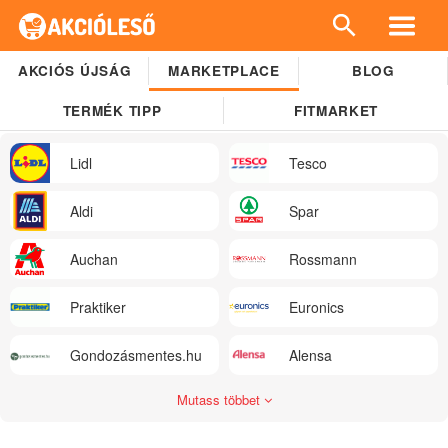
AKCIÓS ÚJSÁG
MARKETPLACE
BLOG
TERMÉK TIPP
FITMARKET
Lidl
Tesco
Aldi
Spar
Auchan
Rossmann
Praktiker
Euronics
Gondozásmentes.hu
Alensa
Mutass többet