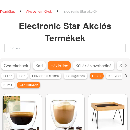
Kezdőlap
Akciós termékek
Electronic Star akciók
Electronic Star Akciós
Termékek
Gyerekeknek
Kert
Háztartás
Kültér és szabadidő
Sport
Bútor
Ház
Háztartási cikkek
Hősugárzók
Hűtés
Konyhai kisg
Klíma
Ventilátorok