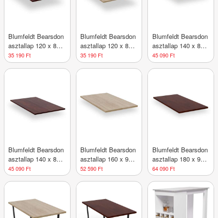
Blumfeldt Bearsdon
Blumfeldt Bearsdon
Blumfeldt Bearsdon
asztallap 120 x 80
asztallap 120 x 80
asztallap 140 x 80
cm konyhához és
cm konyhához és
cm konyhába és
35 190 Ft
35 190 Ft
45 090 Ft
étkezőhöz,
étkezőhöz, Tartós
étkezőbe,
Robusztus rétegelt
rétegelt fa
Robusztus rétegelt
lemez
fa
Blumfeldt Bearsdon
Blumfeldt Bearsdon
Blumfeldt Bearsdon
asztallap 140 x 80
asztallap 160 x 90
asztallap 180 x 90
cm konyhához és
cm konyhához és
cm konyhához és
45 090 Ft
52 590 Ft
64 090 Ft
étkezőhöz, Tartós
étkezőhöz,
étkezőhöz, Tartós
rétegelt fa
Strapabíró rétegelt
rétegelt fa
lemez