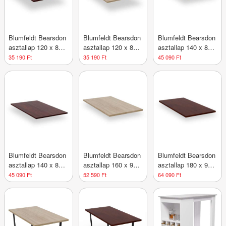
Blumfeldt Bearsdon
Blumfeldt Bearsdon
Blumfeldt Bearsdon
asztallap 120 x 80
asztallap 120 x 80
asztallap 140 x 80
cm konyhához és
cm konyhához és
cm konyhába és
35 190 Ft
35 190 Ft
45 090 Ft
étkezőhöz,
étkezőhöz, Tartós
étkezőbe,
Robusztus rétegelt
rétegelt fa
Robusztus rétegelt
lemez
fa
Blumfeldt Bearsdon
Blumfeldt Bearsdon
Blumfeldt Bearsdon
asztallap 140 x 80
asztallap 160 x 90
asztallap 180 x 90
cm konyhához és
cm konyhához és
cm konyhához és
45 090 Ft
52 590 Ft
64 090 Ft
étkezőhöz, Tartós
étkezőhöz,
étkezőhöz, Tartós
rétegelt fa
Strapabíró rétegelt
rétegelt fa
lemez