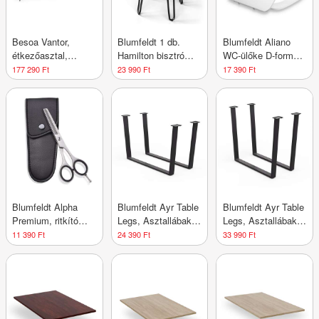
Besoa Vantor,
Blumfeldt 1 db.
Blumfeldt Aliano
étkezőasztal,
Hamilton bisztró
WC-ülőke D-forma,
akácfa,
szék Ø33 cm Fa
lassú záródás,
177 290 Ft
23 990 Ft
17 390 Ft
vaskonstrukció, 175
acélkeret
antibakteriális
x 78 x 90 cm, fa
Blumfeldt Alpha
Blumfeldt Ayr Table
Blumfeldt Ayr Table
Premium, ritkító
Legs, Asztallábak
Legs, Asztallábak
olló, extra éles,
62 x 43 cm, fém
82 x 72 cm, fém
11 390 Ft
24 390 Ft
33 990 Ft
egyoldalas
mikrofogazású,
tokkal