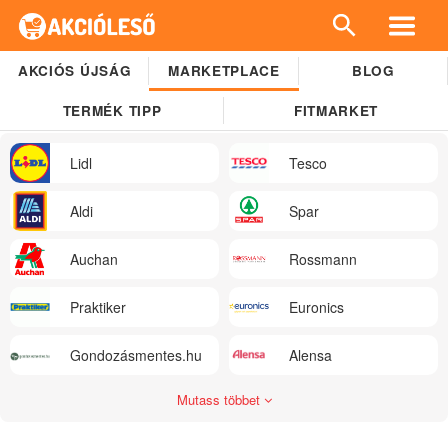
AKCIÓS ÚJSÁG
MARKETPLACE
BLOG
TERMÉK TIPP
FITMARKET
Lidl
Tesco
Aldi
Spar
Auchan
Rossmann
Praktiker
Euronics
Gondozásmentes.hu
Alensa
Mutass többet