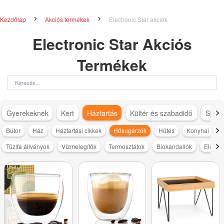
Kezdőlap
Akciós termékek
Electronic Star akciók
Electronic Star Akciós
Termékek
Gyerekeknek
Kert
Háztartás
Kültér és szabadidő
Sport
Bútor
Ház
Háztartási cikkek
Hősugárzók
Hűtés
Konyhai kisg
Tűzifa állványok
Vízmelegítők
Termosztátok
Biokandallók
Elektr