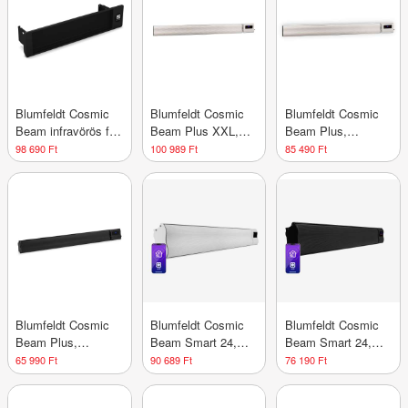
időzítő
Blumfeldt Cosmic
Blumfeldt Cosmic
Blumfeldt Cosmic
Beam infravörös fali
Beam Plus XXL,
Beam Plus,
fűtőtest, kültérre, 5
infravörös
infravörös
98 690 Ft
100 989 Ft
85 490 Ft
és 50 fok között,
hősugárzó, 3000 W,
hősugárzó, 2400 W,
IP44, 25 m²-ig
távirányító, fehér
távirányító, fehér
Blumfeldt Cosmic
Blumfeldt Cosmic
Blumfeldt Cosmic
Beam Plus,
Beam Smart 24,
Beam Smart 24,
infravörös terasz
infravörös
infravörös
65 990 Ft
90 689 Ft
76 190 Ft
hősugárzó, 2400 W,
hősugárzó, 2400 W,
hősugárzó, 2400 W,
távirányító, fekete
vezérlés
vezérlés