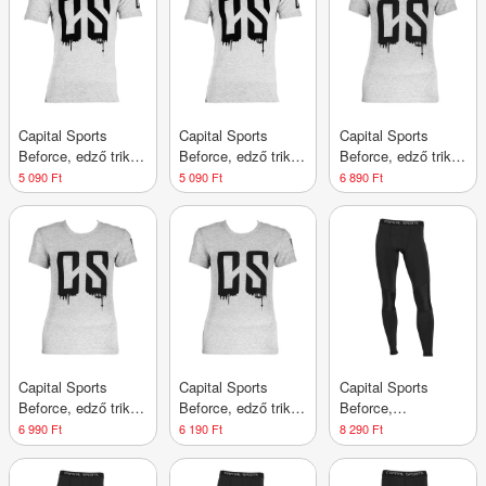
Capital Sports
Capital Sports
Capital Sports
Beforce, edző trikó,
Beforce, edző trikó,
Beforce, edző trikó,
férfi, S méret,
férfi, XL méret,
férfi, XS méret,
5 090 Ft
5 090 Ft
6 890 Ft
szürke
szürke
szürke
Capital Sports
Capital Sports
Capital Sports
Beforce, edző trikó,
Beforce, edző trikó,
Beforce,
női, M méret,
női, S méret,
kompressziós
6 990 Ft
6 190 Ft
8 290 Ft
szürke
szürke
nadrág, funkcionális
fehérnemű, férfi, L