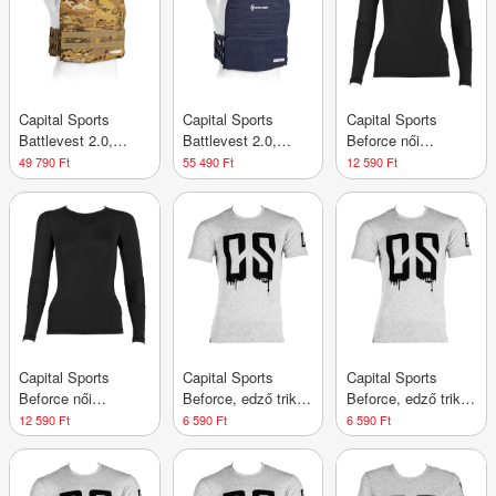
Capital Sports
Capital Sports
Capital Sports
Battlevest 2.0,
Battlevest 2.0,
Beforce női
súlymellény, 2 x
súlymellény, 2 x
kompressziós póló,
49 790 Ft
55 490 Ft
12 590 Ft
8,75 lbs (4,0 kg)
8,75 lbs (4,0 kg)
edző póló, S
súly, camo
súly, kék
Capital Sports
Capital Sports
Capital Sports
Beforce női
Beforce, edző trikó,
Beforce, edző trikó,
kompressziós póló,
férfi, L méret,
férfi, M méret,
12 590 Ft
6 590 Ft
6 590 Ft
edző póló, XS
szürke
szürke