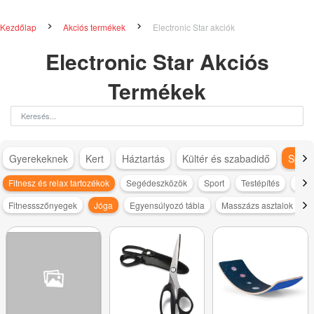
Kezdőlap
Akciós termékek
Electronic Star akciók
Electronic Star Akciós
Termékek
Gyerekeknek
Kert
Háztartás
Kültér és szabadidő
Sport
Fitnesz és relax tartozékok
Segédeszközök
Sport
Testépítés
Trén
Fitnessszőnyegek
Jóga
Egyensúlyozó tábla
Masszázs asztalok