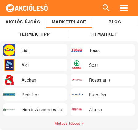
AKCIÓS ÚJSÁG
MARKETPLACE
BLOG
TERMÉK TIPP
FITMARKET
Lidl
Tesco
Aldi
Spar
Auchan
Rossmann
Praktiker
Euronics
Gondozásmentes.hu
Alensa
Mutass többet