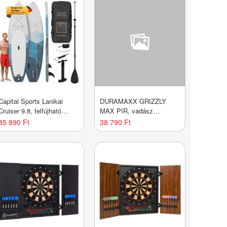
Capital Sports Lanikai
DURAMAXX GRIZZLY
Cruiser 9.8, felfújható
MAX PIR, vadász
paddle board, készlet SUP
fényképezőgép,
85 890 Ft
38 790 Ft
deszkával, 305 x 77 x 10
fényképező csapda, 40
fekete led dióda, 8 MP,
HD, USB, SD, 100°