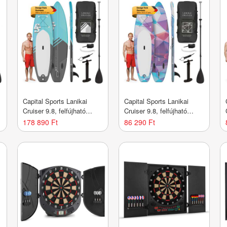
Capital Sports Lanikai
Capital Sports Lanikai
Cruiser 9.8, felfújható
Cruiser 9.8, felfújható
P
paddle board, készlet SUP
paddle board, készlet SUP
178 890 Ft
86 290 Ft
deszkával, 305 x 77 x 10
deszkával, 305 x 77 x 10