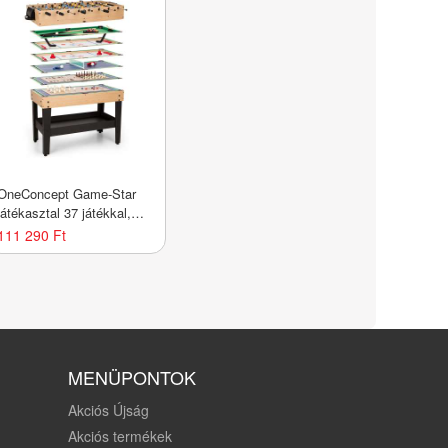
OneConcept Game-Star
játékasztal 37 játékkal,
multigame, rakodó rész,
111 290 Ft
MDF
MENÜPONTOK
Akciós Újság
Akciós termékek