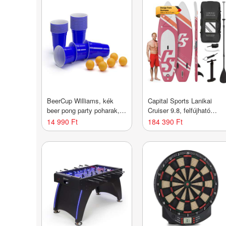
BeerCup Williams, kék
Capital Sports Lanikai
beer pong party poharak,
Cruiser 9.8, felfújható
amerikai egyetemek
paddle board, készlet SU
14 990 Ft
184 390 Ft
stílusában, 473 ml,
deszkával, 305 x 77 x 10
labdácskák és szabályzat