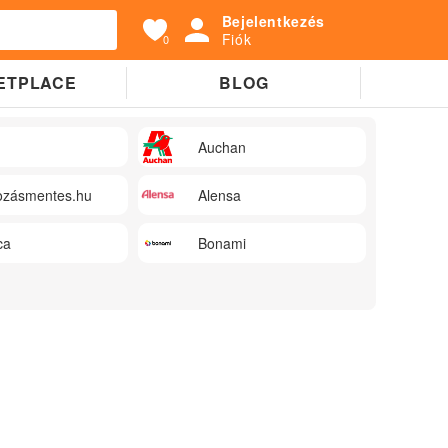
Bejelentkezés
Fiók
0
ETPLACE
BLOG
Auchan
zásmentes.hu
Alensa
ca
Bonami