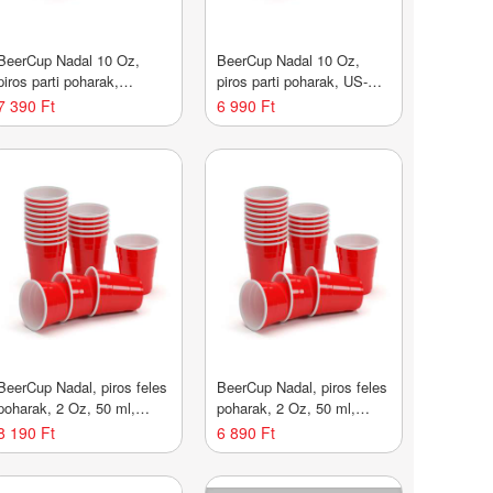
BeerCup Nadal 10 Oz,
BeerCup Nadal 10 Oz,
piros parti poharak,
piros parti poharak, US-
amerikai egyetemi
College Style, 295 ml,
7 390 Ft
6 990 Ft
stílusban, 295 ml,
újrafelhasználható
újrafelhasználható
BeerCup Nadal, piros feles
BeerCup Nadal, piros feles
poharak, 2 Oz, 50 ml,
poharak, 2 Oz, 50 ml,
poharak alkoholra,
poharak alkoholra,
8 190 Ft
6 890 Ft
újrafelhasználható,
újrafelhasználható,
robusztus
robusztus