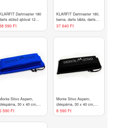
KLARFIT Dartmaster 180
KLARFIT Dartmaster 180,
darts elülső ajtóval 12
barna, darts tábla, darts
darts és 24 darts hegy
gép, soft tip, ajtó, ajtó
38 590 Ft
37 640 Ft
tápegység fali konzol
Monte Stivo Aspern,
Monte Stivo Aspern,
üléspárna, 30 x 40 cm,
üléspárna, 30 x 40 cm,
összehajtható, poliészter
összehajtható, poliészter
6 590 Ft
8 590 Ft
anyag, mellékelve
anyag, mellékelve
védőborító
védőborító