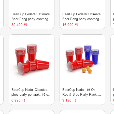
BeerCup Federer Ultimate
BeerCup Federer Ultimate
Beer Pong party csomag,
Beer Pong party csomag,
Red Cups, Shot Cups,
Red Cups, Shot Cups,
32 490 Ft
16 990 Ft
labdákkal
labdákkal
BeerCup Nadal Classics,
BeerCup Nadal, 16 Oz,
piros party poharak, 16 oz,
Red & Blue Party Pack,
473ml, poharak,
poharak, két színben,
6 990 Ft
9 190 Ft
újrahasznosítható,
labdákkal és szabályokkal
robusztus