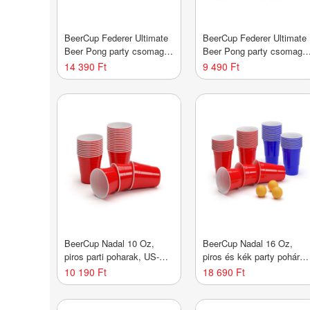
BeerCup Federer Ultimate
BeerCup Federer Ultimate
Beer Pong party csomag,
Beer Pong party csomag,
Red Cups, Shot Cups,
Red Cups, Shot Cups,
14 390 Ft
9 490 Ft
labdákkal
labdákkal
BeerCup Nadal 10 Oz,
BeerCup Nadal 16 Oz,
piros parti poharak, US-
piros és kék party pohár
College Style, 295 ml,
készlet, két szín,
10 190 Ft
18 690 Ft
újrafelhasználható
mellékelve labdácskák és
szabályzat