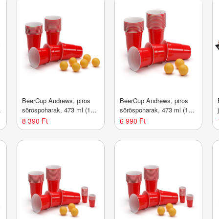
BeerCup Andrews, piros
BeerCup Andrews, piros
söröspoharak, 473 ml (16
söröspoharak, 473 ml (16
oz), robusztus, mellékelve
oz), robusztus, mellékelve
8 390 Ft
6 990 Ft
labdácskák és szabályok
labdácskák és szabályok