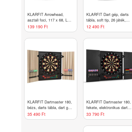
KLARFIT Arrowhead,
KLARFIT Dart gép, darts
asztali foci, 117 x 68, LED
tábla, soft tip, 26 játék,
megvilágítás, automatikus
hang
139 190 Ft
12 490 Ft
gólszámláló, fekete
KLARFIT Dartmaster 180,
KLARFIT Dartmaster 180,
bézs, darts tábla, dart gép,
fekete, elektronikus darts
puha hegyű, ajtó
tábla nyilakkal és ajtókkal
35 490 Ft
33 790 Ft