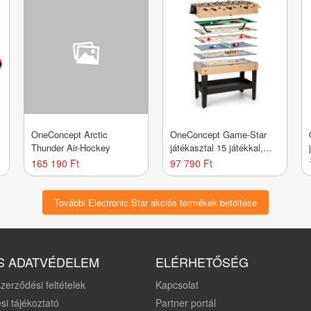
OneConcept Arctic
OneConcept Game-Star
Thunder Air-Hockey
játékasztal 15 játékkal,
multigame, rakodó rész,
165 190 Ft
97 790 Ft
MDF
További Electronic Star akciós termékek betöltése
S ADATVÉDELEM
ELÉRHETŐSÉG
zerződési feltételek
Kapcsolat
si tájékoztató
Partner portál