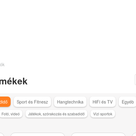
iók
ermékek
didő
Sport és Fitnesz
Hangtechnika
HiFi és TV
Egyéb
Fotó, videó
Játékok, szórakozás és szabadidő
Vizi sportok