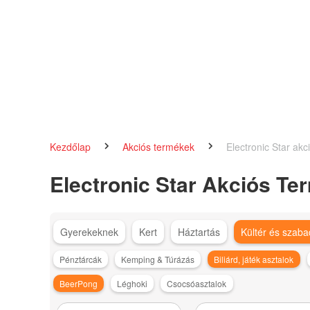
Kezdőlap
Akciós termékek
Electronic Star akc
Electronic Star Akciós T
Gyerekeknek
Kert
Háztartás
Kültér és szaba
Pénztárcák
Kemping & Túrázás
Biliárd, játék asztalok
BeerPong
Léghoki
Csocsóasztalok