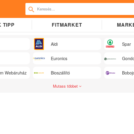
 TIPP
FITMARKET
MARK
Aldi
Spar
Euronics
Gondo
üm Webáruház
Bioszállító
Boboj
Mutass többet