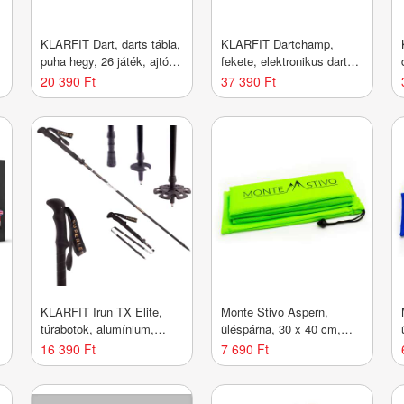
KLARFIT Dart, darts tábla,
KLARFIT Dartchamp,
puha hegy, 26 játék, ajtó,
fekete, elektronikus darts
hang
tábla dartsokkal és ajtóval
20 390 Ft
37 390 Ft
KLARFIT Irun TX Elite,
Monte Stivo Aspern,
túrabotok, alumínium,
üléspárna, 30 x 40 cm,
összecsukható, 100 - 130
összehajtható, poliészter
16 390 Ft
7 690 Ft
cm
anyag, mellékelve
védőborító