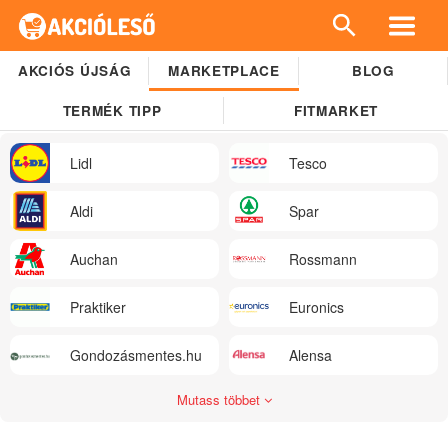
AKCIÓS ÚJSÁG
MARKETPLACE
BLOG
TERMÉK TIPP
FITMARKET
Lidl
Tesco
Aldi
Spar
Auchan
Rossmann
Praktiker
Euronics
Gondozásmentes.hu
Alensa
Mutass többet