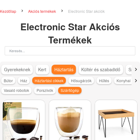
Kezdőlap
Akciós termékek
Electronic Star akciók
Electronic Star Akciós
Termékek
Gyerekeknek
Kert
Háztartás
Kültér és szabadidő
Sport
Bútor
Ház
Háztartási cikkek
Hősugárzók
Hűtés
Konyhai kisg
Vasaló robotok
Porszívók
Szárítógép