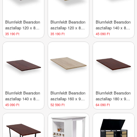
Blumfeldt Bearsdon
Blumfeldt Bearsdon
Blumfeldt Bearsdon
asztallap 120 x 80
asztallap 120 x 80
asztallap 140 x 80
cm konyhához és
cm konyhához és
cm konyhába és
35 190 Ft
35 190 Ft
45 090 Ft
étkezőhöz,
étkezőhöz, Tartós
étkezőbe,
Robusztus rétegelt
rétegelt fa
Robusztus rétegelt
lemez
fa
Blumfeldt Bearsdon
Blumfeldt Bearsdon
Blumfeldt Bearsdon
asztallap 140 x 80
asztallap 160 x 90
asztallap 180 x 90
cm konyhához és
cm konyhához és
cm konyhához és
45 090 Ft
52 590 Ft
64 090 Ft
étkezőhöz, Tartós
étkezőhöz,
étkezőhöz, Tartós
rétegelt fa
Strapabíró rétegelt
rétegelt fa
lemez