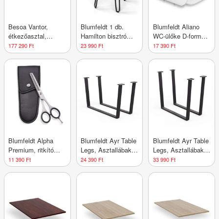
Besoa Vantor,
Blumfeldt 1 db.
Blumfeldt Aliano
étkezőasztal,
Hamilton bisztró
WC-ülőke D-forma,
akácfa,
szék Ø33 cm Fa
lassú záródás,
177 290 Ft
23 990 Ft
17 390 Ft
vaskonstrukció, 175
acélkeret
antibakteriális
x 78 x 90 cm, fa
Blumfeldt Alpha
Blumfeldt Ayr Table
Blumfeldt Ayr Table
Premium, ritkító
Legs, Asztallábak
Legs, Asztallábak
olló, extra éles,
62 x 43 cm, fém
82 x 72 cm, fém
11 390 Ft
24 390 Ft
33 990 Ft
egyoldalas
mikrofogazású,
tokkal