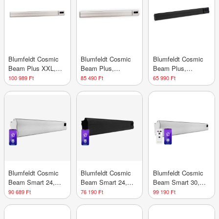
Blumfeldt Cosmic
Blumfeldt Cosmic
Blumfeldt Cosmic
Beam Plus XXL,
Beam Plus,
Beam Plus,
infravörös
infravörös
infravörös terasz
100 989 Ft
85 490 Ft
65 990 Ft
hősugárzó, 3000 W,
hősugárzó, 2400 W,
hősugárzó, 2400 W,
távirányító, fehér
távirányító, fehér
távirányító, fekete
Blumfeldt Cosmic
Blumfeldt Cosmic
Blumfeldt Cosmic
Beam Smart 24,
Beam Smart 24,
Beam Smart 30,
infravörös
infravörös
infravörös
90 689 Ft
76 190 Ft
99 190 Ft
hősugárzó, 2400 W,
hősugárzó, 2400 W,
hősugárzó, 3000 W,
vezérlés
vezérlés
vezérlés