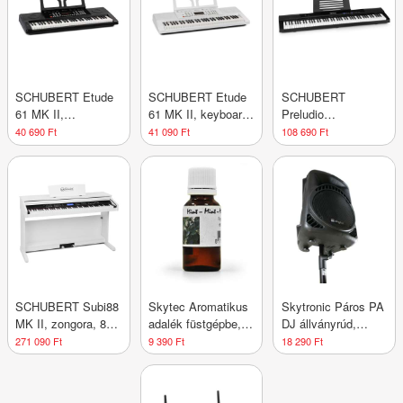
SCHUBERT Etude
SCHUBERT Etude
SCHUBERT
61 MK II,
61 MK II, keyboard,
Preludio
billentyűzet, 61
61 dinamikus
Elektronikus
40 690 Ft
41 090 Ft
108 690 Ft
normál billentyű,
billentyű, 300
zongora 88 velocity
300 hang/ritmus,
hang/ritmus, fehér
sustain pedál fekete
fekete
SCHUBERT Subi88
Skytec Aromatikus
Skytronic Páros PA
MK II, zongora, 88
adalék füstgépbe,
DJ állványrúd,
billentyű, MIDI,
20 ml, 5 literbe,
kifeszítővas
271 090 Ft
9 390 Ft
18 290 Ft
USB, 360 hang, 160
mentol
ritmus, fehér