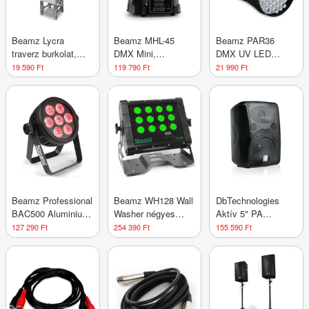
Beamz Lycra
Beamz MHL-45
Beamz PAR36
traverz burkolat,
DMX Mini,
DMX UV LED
200 cm, 4 pontos
mozgófej, wash, 3 x
effektus
19 590 Ft
119 790 Ft
21 990 Ft
traverzhez, fehér
15 W, COB LED,
DMX
Beamz Professional
Beamz WH128 Wall
DbTechnologies
BAC500 Aluminium,
Washer négyes
Aktív 5" PA
ProPar, 7 x 14W 1
LED, 12 x 8W,
hangszóró K70 50
127 290 Ft
254 390 Ft
155 590 Ft
LED diódában,
IP65, DMX
W RMS/100 W
RGBA-UV-CW/WW,
csúcsteljesítmény
fekete