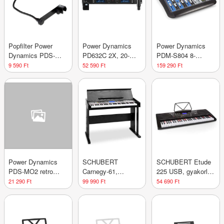
Popfilter Power
Power Dynamics
Power Dynamics
Dynamics PDS-
PD632C 2X, 20-
PDM-S804 8-
M16
csatornás UHF
csatornás
9 590 Ft
52 590 Ft
159 290 Ft
vezeték nélküli
keverőpult,
mikrofon készlet, 1
DSP/MP3, USB
x kézi / 1 x headset
port, bluetooth vevő
mikrofon
Power Dynamics
SCHUBERT
SCHUBERT Etude
PDS-MO2 retro
Carnegy-61,
225 USB, gyakorló
stílusú mikrofon ,
elektromos
villanyzongora, 61
21 290 Ft
99 990 Ft
54 690 Ft
XLR
zongora, 61
billentyű,
billentyű, MIDI
alulvilágított bi