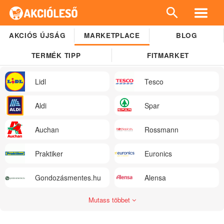
AKCIÓS ÚJSÁG
MARKETPLACE
BLOG
TERMÉK TIPP
FITMARKET
Lidl
Tesco
Aldi
Spar
Auchan
Rossmann
Praktiker
Euronics
Gondozásmentes.hu
Alensa
Mutass többet