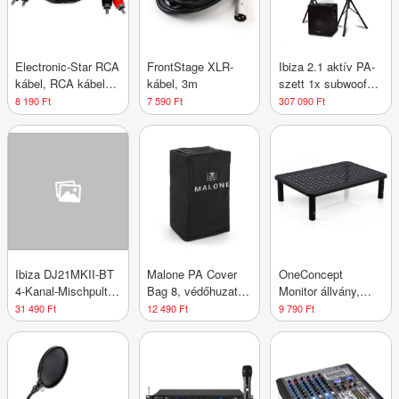
Electronic-Star RCA
FrontStage XLR-
Ibiza 2.1 aktív PA-
kábel, RCA kábel, 2
kábel, 3m
szett 1x subwoofer
m
2x szatelit 2x
8 190 Ft
7 590 Ft
307 090 Ft
állvány
Ibiza DJ21MKII-BT
Malone PA Cover
OneConcept
4-Kanal-Mischpult
Bag 8, védőhuzat
Monitor állvány,
USB BT MP3
PA hangfalakra 20
fém, perforált
31 490 Ft
12 490 Ft
9 790 Ft
cm-es (8"), nejlon,
mintával, 37 × 10 ×
fekete
24 cm (SZ × M ×
M)