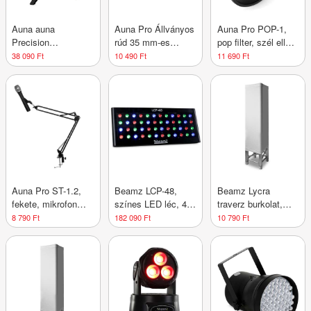
Auna auna
Auna Pro Állványos
Auna Pro POP-1,
Precision
rúd 35 mm-es
pop filter, szél elleni
Kondensator-
sztatív számára, 80
védelem, fekete
38 090 Ft
10 490 Ft
11 690 Ft
Mikrofon navy blau
cm-es kábelekke
Auna Pro ST-1.2,
Beamz LCP-48,
Beamz Lycra
fekete, mikrofon
színes LED léc, 48
traverz burkolat,
kar, tartó
x 1 W RGW, DMX
100 cm, 4 pontos
8 790 Ft
182 090 Ft
10 790 Ft
mechanikus
traverzhez, fehér
rögzítéssel, 1,5 kg,
35 x 35 cm