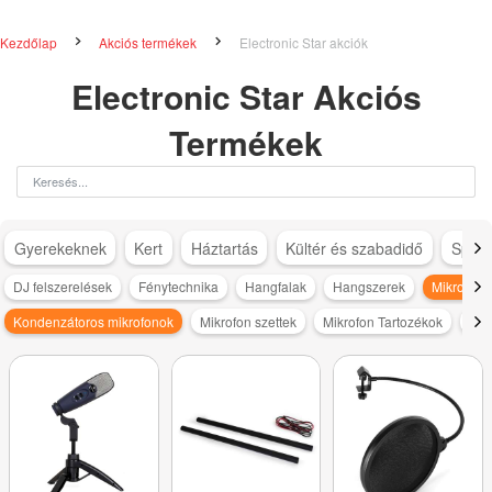
Kezdőlap
Akciós termékek
Electronic Star akciók
Electronic Star Akciós
Termékek
Gyerekeknek
Kert
Háztartás
Kültér és szabadidő
Sport
DJ felszerelések
Fénytechnika
Hangfalak
Hangszerek
Mikrofono
Kondenzátoros mikrofonok
Mikrofon szettek
Mikrofon Tartozékok
Vez