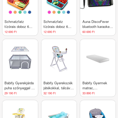
Schmatzfatz
Schmatzfatz
Auna DiscoFever
tízórais doboz 6
tízórais doboz 6
bluetooth karaoke
rekesszel
rekesszel
rendszer, LED 7''
12 690 Ft
12 690 Ft
60 690 Ft
TFT kijelző, CD,
USB, fekete
Babify Gyerekjárda
Babify Gyerekszék
Babify Gyermek
puha szőnyeggel és
játékokkal, tálcával
matrac,
csúszásgátló
és állítható
viszkoelasztikus,
29 190 Ft
32 190 Ft
33 890 Ft
járókával, beltéri és
lábtartóval (max.
huzattal, 120 x 60
kültéri használatra
110 karakter)
cm, fehér
is alkalmas,
dőlésálló és
könnyen