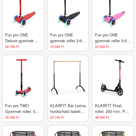
Fun pro ONE
Fun pro ONE
Fun pro ONE
Deluxe gyermek
gyermek roller 3-6
gyermek roller 3-6
roller 3-6 éves korig
éves korig LED
éves korig LED
28 790 Ft
19 590 Ft
22 290 Ft
LED kerekek
kerekek
kerekek
összecsukható 50
összecsukható 50
összecsukható 50
kg-ig állítható
kg-ig állítható
kg-ig állítható
magasságú
magasságú
magasságú
Fun pro TWO
KLARFIT Bar Lerina
KLARFIT Float,
Gyermek roller, 5
hordozható balett
roller, 200 mm, PU
évtől, LED kerekek,
rúd, 110x113 cm,
kerekek, ABAC 7,
25 090 Ft
25 190 Ft
38 390 Ft
80 kg,
állítható magasság,
AS-soft grips
összecsukható,
acél, fekete
fogantyúk,
állítható magasságú
bíborvörös