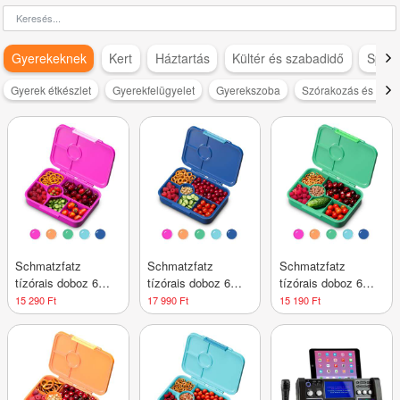
Gyerekeknek
Kert
Háztartás
Kültér és szabadidő
Sport
Gyerek étkészlet
Gyerekfelügyelet
Gyerekszoba
Szórakozás és szab
Schmatzfatz
Schmatzfatz
Schmatzfatz
tízórais doboz 6
tízórais doboz 6
tízórais doboz 6
rekesszel
rekesszel
rekesszel
15 290 Ft
17 990 Ft
15 190 Ft