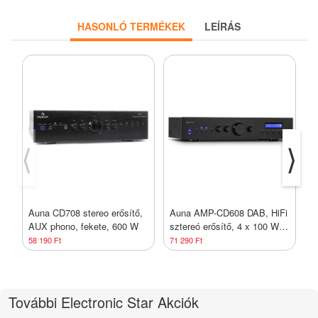
HASONLÓ TERMÉKEK
LEÍRÁS
⟨
⟩
Auna CD708 stereo erősítő,
Auna AMP-CD608 DAB, HiFi
A
AUX phono, fekete, 600 W
sztereó erősítő, 4 x 100 W,
d
RMS, DAB + BT, optikai
e
58 190 Ft
71 290 Ft
7
bemenet, távirányító
b
További Electronic Star Akciók