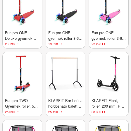
Fun pro ONE
Fun pro ONE
Fun pro ONE
Deluxe gyermek
gyermek roller 3-6
gyermek roller 3-6
roller 3-6 éves korig
éves korig LED
éves korig LED
28 790 Ft
19 590 Ft
22 290 Ft
LED kerekek
kerekek
kerekek
összecsukható 50
összecsukható 50
összecsukható 50
kg-ig állítható
kg-ig állítható
kg-ig állítható
magasságú
magasságú
magasságú
Fun pro TWO
KLARFIT Bar Lerina
KLARFIT Float,
Gyermek roller, 5
hordozható balett
roller, 200 mm, PU
évtől, LED kerekek,
rúd, 110x113 cm,
kerekek, ABAC 7,
25 090 Ft
25 190 Ft
38 390 Ft
80 kg,
állítható magasság,
AS-soft grips
összecsukható,
acél, fekete
fogantyúk,
állítható magasságú
bíborvörös