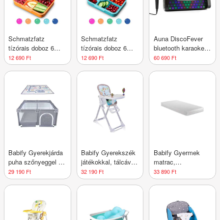
Schmatzfatz
Schmatzfatz
Auna DiscoFever
tízórais doboz 6
tízórais doboz 6
bluetooth karaoke
rekesszel
rekesszel
rendszer, LED 7''
12 690 Ft
12 690 Ft
60 690 Ft
TFT kijelző, CD,
USB, fekete
Babify Gyerekjárda
Babify Gyerekszék
Babify Gyermek
puha szőnyeggel és
játékokkal, tálcával
matrac,
csúszásgátló
és állítható
viszkoelasztikus,
29 190 Ft
32 190 Ft
33 890 Ft
járókával, beltéri és
lábtartóval (max.
huzattal, 120 x 60
kültéri használatra
110 karakter)
cm, fehér
is alkalmas,
dőlésálló és
könnyen