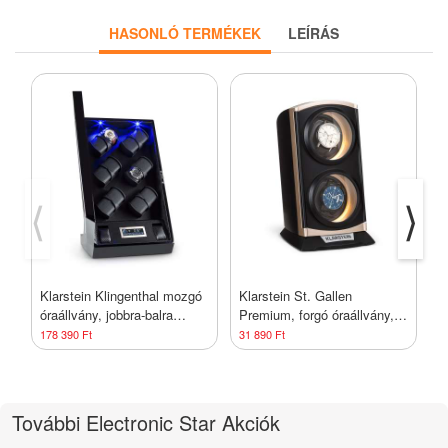
HASONLÓ TERMÉKEK
LEÍRÁS
⟨
⟩
Klarstein Klingenthal mozgó
Klarstein St. Gallen
K
óraállvány, jobbra-balra
Premium, forgó óraállvány, 2
ó
forgás, 14 óra, LED,
karórához, 4
b
178 390 Ft
31 890 Ft
3
érintésvezérelt, fekete
sebességfokozat, fekete
é
További Electronic Star Akciók