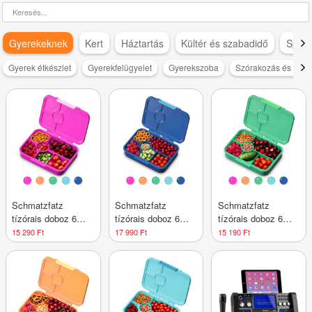
Gyerekeknek
Kert
Háztartás
Kültér és szabadidő
Sport
Gyerek étkészlet
Gyerekfelügyelet
Gyerekszoba
Szórakozás és szab
Schmatzfatz
Schmatzfatz
Schmatzfatz
tízórais doboz 6
tízórais doboz 6
tízórais doboz 6
rekesszel
rekesszel
rekesszel
15 290 Ft
17 990 Ft
15 190 Ft