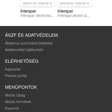
2026.07.30 - 2026.08.12
2026.08.06 - 2026.08.12
Interspar
Interspar
Interspar Iskola katalógus
Interspar akciós újság
ÁSZF ÉS ADATVÉDELEM
Általános szerződési feltételek
Adatkezelési tájékoztató
ELÉRHETŐSÉG
Kapcsolat
Partner portál
MENÜPONTOK
Akciós Újság
Akciós termékek
Kuponok