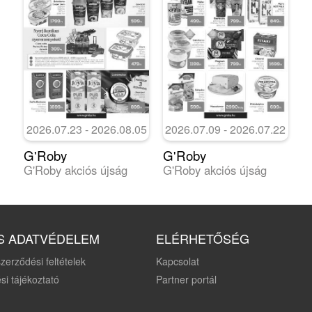
2026.07.23 - 2026.08.05
2026.07.09 - 2026.07.22
G'Roby
G'Roby
G'Roby akciós újság
G'Roby akciós újság
S ADATVÉDELEM
ELÉRHETŐSÉG
zerződési feltételek
Kapcsolat
si tájékoztató
Partner portál