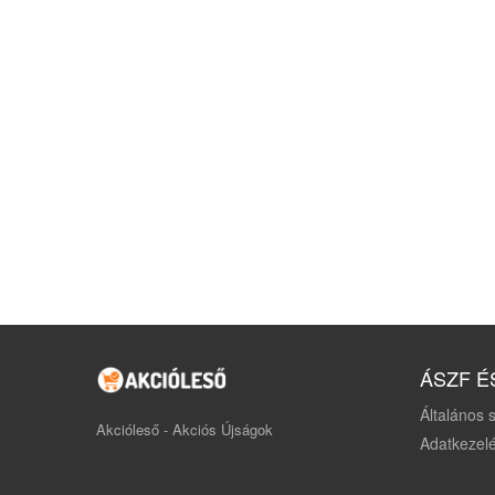
ÁSZF É
Általános s
Akcióleső - Akciós Újságok
Adatkezelé