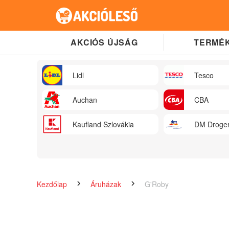
AKCIÓS ÚJSÁG
TERMÉK
Lidl
Tesco
Auchan
CBA
Kaufland Szlovákia
DM Droger
Kezdőlap
Áruházak
G'Roby