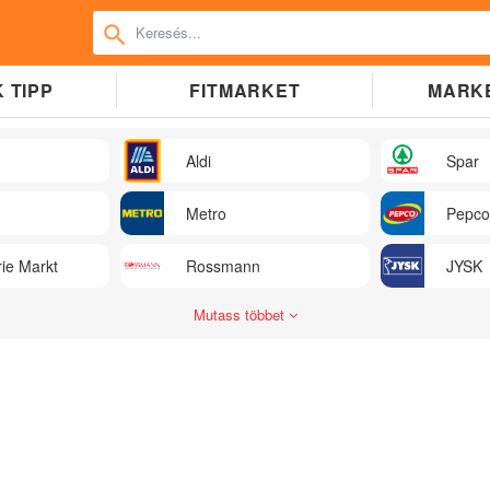
 TIPP
FITMARKET
MARK
Aldi
Spar
Metro
Pepco
ie Markt
Rossmann
JYSK
Mutass többet