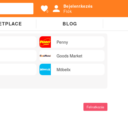
Bejelentkezés
Fiók
0
ETPLACE
BLOG
Penny
Goods Market
Möbelix
Feliratkozás