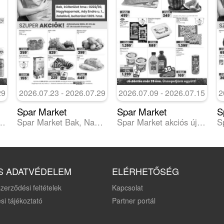
29
2026.07.23 - 2026.07.29
2026.07.09 - 2026.07.15
2
Spar Market
Spar Market
S
ket akciós újság
Spar Market Bak, Nagykapornak, Zalalövő szórólap
Spar Market akciós újság
S ADATVÉDELEM
ELÉRHETŐSÉG
zerződési feltételek
Kapcsolat
si tájékoztató
Partner portál