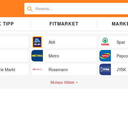
 TIPP
FITMARKET
MARK
Aldi
Spar
Metro
Pepco
ie Markt
Rossmann
JYSK
Mutass többet