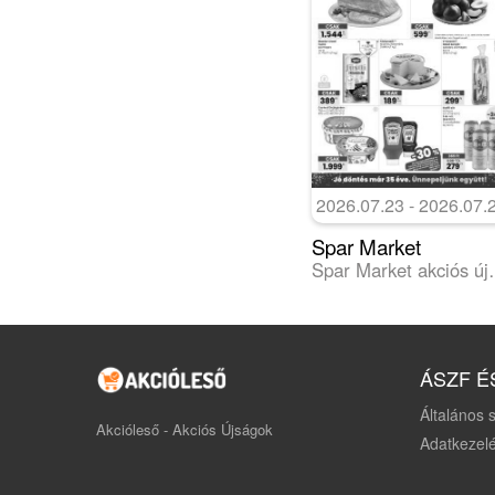
2026.07.23 - 2026.07.
Spar Market
Spar Mar
ÁSZF É
Általános s
Akcióleső - Akciós Újságok
Adatkezelé