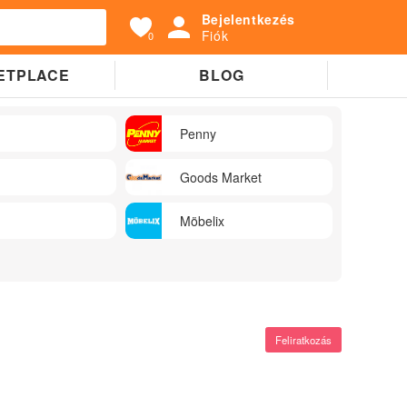
Bejelentkezés
Fiók
0
ETPLACE
BLOG
Penny
Goods Market
Möbelix
Feliratkozás